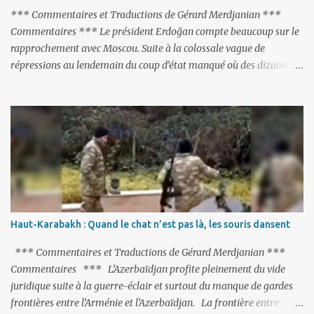
‘Karabakh’. Su...
*** Commentaires et Traductions de Gérard Merdjanian ***
Commentaires *** Le président Erdoğan compte beaucoup sur le
rapprochement avec Moscou. Suite à la colossale vague de
répressions au lendemain du coup d’état manqué où des dizaines
de milliers de personnes ont été placées en garde à vue, ou
limogées, ou privées d’emplois car leurs lieux de travail ont été
fermés, ses relations avec les Occidentaux se sont notablement
refroidies ; Moscou s’était abstenu de critiquer Ankara sur cette
purge massive. Avec en perspective, une épée de Damoclès
suspendue au-dessus de la tête - la fin des négociations d’adhésion
à l’UE si la peine de mort est rétablie ; Et des menaces non voilées
envers les Etats-Unis : «Si Gülen n'est pas extradé, les États-Unis
sacrifieront les relations bilatérales à cause de ce terroriste» , a
Haut-Karabakh : Quand le chat n’est pas là, les souris dansent
prévenu le ministre turc de la Justice, Bekir Bozdag.
*** Commentaires et Traductions de Gérard Merdjanian ***
Commentaires *** L’Azerbaïdjan profite pleinement du vide
juridique suite à la guerre-éclair et surtout du manque de gardes
frontières entre l’Arménie et l’Azerbaïdjan. La frontière entre