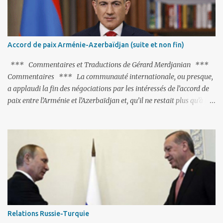
l'URSS, il est exclusivement intéressé par ce qu'il nomme «
l'Arménie réelle ». Même les trois présidents qu'ils l'ont précédés ne
trouvent pas grâce à ses yeux, les traitant de tous les noms, avant
de les traîner en justice. Et comme les politiciens ne lui suffisent
Accord de paix Arménie-Azerbaïdjan (suite et non fin)
pas, il s'attaque aux dignitaires de l'Église arménienne, les...
*** Commentaires et Traductions de Gérard Merdjanian ***
Commentaires *** La communauté internationale, ou presque,
a applaudi la fin des négociations par les intéressés de l’accord de
paix entre l’Arménie et l’Azerbaïdjan et, qu’il ne restait plus qu’à le
finaliser. Oui, mais… Rappelons que le projet d'accord de paix
comprend 17 articles, dont 15 avaient déjà fait l'objet d'un accord.
Les deux points non résolus portaient sur la renonciation aux
revendications internationales mutuelles et sur l'abstention de
déployer des représentants d'autres pays le long de la frontière
entre l'Arménie et l'Azerbaïdjan. C’est chose faite, l’Arménie a
accepté. Comme on pouvait s’y attendre, Bakou a posé de
nouvelles conditions préalables : 1- L’Arménie doit demander la
dissolution du Groupe de Minsk de l’OSCE ; 2- et surtout, elle doit
Relations Russie-Turquie
changer sa Constitution en supprimant toute allusion au