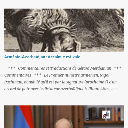
putschistes soient jugés. Mais là où le bât blesse, c’est sur les
actions menées par le président Erdoğan, et pour certains sur la
réalisation du putsch lui-même.
Arménie-Azerbaïdjan : Accalmie estivale
*** Commentaires et Traductions de Gérard Merdjanian ***
Commentaires *** Le Premier ministre arménien, Nigol
Pachinian, obnubilé qu'il est par la signature (prochaine ?) d'un
accord de paix avec le dictateur azerbaïdjanais Ilham Aliev, serait
fort avisé de lire les fables de Jean de La Fontaine et plus
particulièrement, « Le Chien qui lâche sa proie pour l'ombre ».
C'est hélas fort peu probable ; l'Histoire ou la Littérature ne sont
pas ses points forts, pas plus d'ailleurs que les négociations avec le
tandem turco-azéri. Faisant fi de tout ce qui précède la chute de