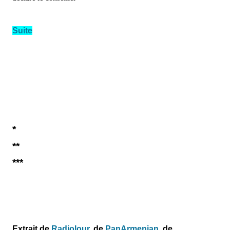
Suite
*
**
***
Extrait de
Radiolour
, de
PanArmenian
, de