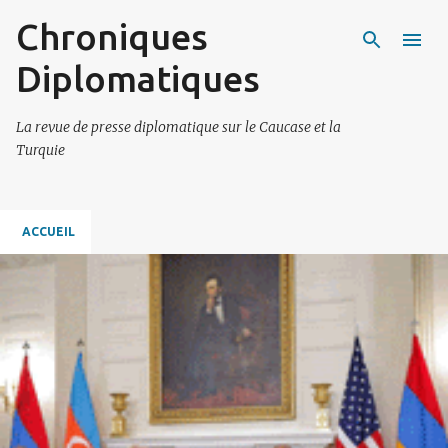
Chroniques
Accéder au contenu principal
Diplomatiques
La revue de presse diplomatique sur le Caucase et la
Turquie
ACCUEIL
A
r
t
i
c
l