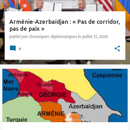
e
s
Arménie-Azerbaïdjan : « Pas de corridor,
pas de paix »
publié par
chroniques-diplomatiques
le
juillet 17, 2026
0