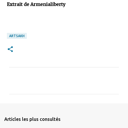
Extrait de Armenialiberty
ARTSAKH
C
o
m
m
e
n
Articles les plus consultés
t