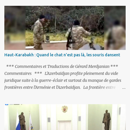
limogées, ou privées d’emplois car leurs lieux de travail ont été
fermés, ses relations avec les Occidentaux se sont notablement
refroidies ; Moscou s’était abstenu de critiquer Ankara sur cette
purge massive. Avec en perspective, une épée de Damoclès
suspendue au-dessus de la tête - la fin des négociations d’adhésion
à l’UE si la peine de mort est rétablie ; Et des menaces non voilées
envers les Etats-Unis : «Si Gülen n'est pas extradé, les États-Unis
sacrifieront les relations bilatérales à cause de ce terroriste» , a
Haut-Karabakh : Quand le chat n’est pas là, les souris dansent
prévenu le ministre turc de la Justice, Bekir Bozdag.
*** Commentaires et Traductions de Gérard Merdjanian ***
Commentaires *** L’Azerbaïdjan profite pleinement du vide
juridique suite à la guerre-éclair et surtout du manque de gardes
frontières entre l’Arménie et l’Azerbaïdjan. La frontière entre
l’Arménie et la Turquie (268km) est essentiellement gardée par des
gardes-frontière russes rattachés à la base militaire russe 102 de
Gumri. On ne sait jamais si l’envie prenait au zigoto d’en face
d’envoyer ses chars sur Erevan (1). Si les 221km de frontière avec
le Nakhitchevan, bien que non-gardé par les Russes, ne posent pas
de problèmes majeurs, il n’en est pas de même des 566km avec