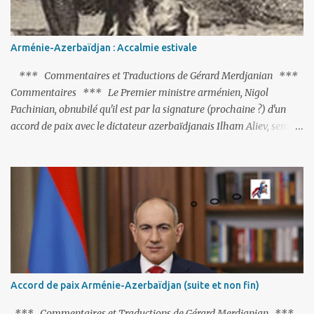
Arménie-Azerbaïdjan : Accalmie estivale
*** Commentaires et Traductions de Gérard Merdjanian ***
Commentaires *** Le Premier ministre arménien, Nigol
Pachinian, obnubilé qu'il est par la signature (prochaine ?) d'un
accord de paix avec le dictateur azerbaïdjanais Ilham Aliev, serait
fort avisé de lire les fables de Jean de La Fontaine et plus
particulièrement, « Le Chien qui lâche sa proie pour l'ombre ».
C'est hélas fort peu probable ; l'Histoire ou la Littérature ne sont
pas ses points forts, pas plus d'ailleurs que les négociations avec le
tandem turco-azéri. Faisant fi de tout ce qui précède la chute de
l'URSS, il est exclusivement intéressé par ce qu'il nomme «
l'Arménie réelle ». Même les trois présidents qu'ils l'ont précédés ne
trouvent pas grâce à ses yeux, les traitant de tous les noms, avant
de les traîner en justice. Et comme les politiciens ne lui suffisent
Accord de paix Arménie-Azerbaïdjan (suite et non fin)
pas, il s'attaque aux dignitaires de l'Église arménienne, les...
*** Commentaires et Traductions de Gérard Merdjanian ***