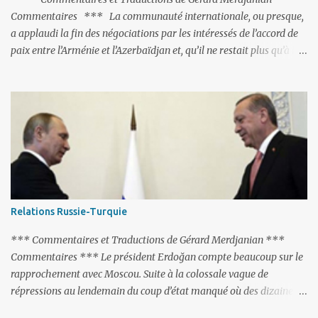
Commentaires *** La communauté internationale, ou presque,
a applaudi la fin des négociations par les intéressés de l’accord de
paix entre l’Arménie et l’Azerbaïdjan et, qu’il ne restait plus qu’à le
finaliser. Oui, mais… Rappelons que le projet d'accord de paix
comprend 17 articles, dont 15 avaient déjà fait l'objet d'un accord.
Les deux points non résolus portaient sur la renonciation aux
revendications internationales mutuelles et sur l'abstention de
déployer des représentants d'autres pays le long de la frontière
entre l'Arménie et l'Azerbaïdjan. C’est chose faite, l’Arménie a
accepté. Comme on pouvait s’y attendre, Bakou a posé de
nouvelles conditions préalables : 1- L’Arménie doit demander la
dissolution du Groupe de Minsk de l’OSCE ; 2- et surtout, elle doit
Relations Russie-Turquie
changer sa Constitution en supprimant toute allusion au
‘Karabakh’. Su...
*** Commentaires et Traductions de Gérard Merdjanian ***
Commentaires *** Le président Erdoğan compte beaucoup sur le
rapprochement avec Moscou. Suite à la colossale vague de
répressions au lendemain du coup d’état manqué où des dizaines
de milliers de personnes ont été placées en garde à vue, ou