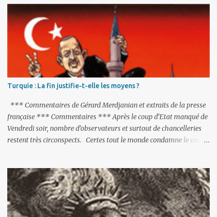
a
i
r
e
s
Turquie : La fin justifie-t-elle les moyens ?
*** Commentaires de Gérard Merdjanian et extraits de la presse
française *** Commentaires *** Après le coup d’Etat manqué de
Vendredi soir, nombre d’observateurs et surtout de chancelleries
restent très circonspects. Certes tout le monde condamne le coup
d’Etat mené par une partie de l’armée et trouve normal que les
putschistes soient jugés. Mais là où le bât blesse, c’est sur les
actions menées par le président Erdoğan, et pour certains sur la
réalisation du putsch lui-même.