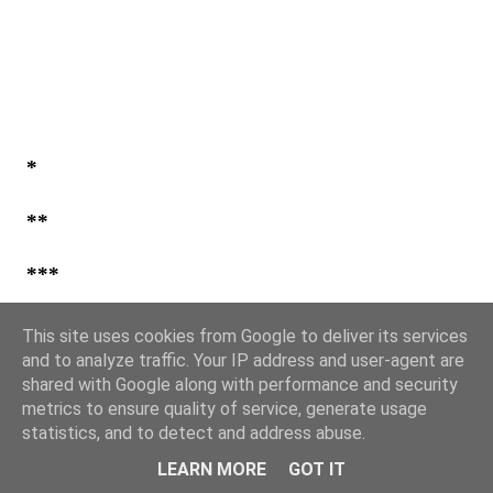
*
**
***
This site uses cookies from Google to deliver its services
and to analyze traffic. Your IP address and user-agent are
shared with Google along with performance and security
metrics to ensure quality of service, generate usage
statistics, and to detect and address abuse.
LEARN MORE
GOT IT
Extrait de
Radiolour
, de
PanArmenian
, de
News.am
,