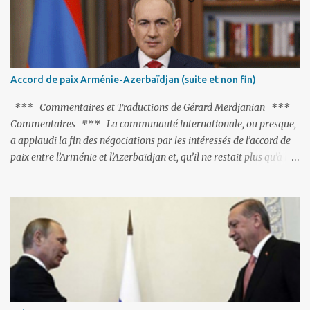
tandem turco-azéri. Faisant fi de tout ce qui précède la chute de
l'URSS, il est exclusivement intéressé par ce qu'il nomme «
l'Arménie réelle ». Même les trois présidents qu'ils l'ont précédés ne
trouvent pas grâce à ses yeux, les traitant de tous les noms, avant
de les traîner en justice. Et comme les politiciens ne lui suffisent
Accord de paix Arménie-Azerbaïdjan (suite et non fin)
pas, il s'attaque aux dignitaires de l'Église arménienne, les...
*** Commentaires et Traductions de Gérard Merdjanian ***
Commentaires *** La communauté internationale, ou presque,
a applaudi la fin des négociations par les intéressés de l’accord de
paix entre l’Arménie et l’Azerbaïdjan et, qu’il ne restait plus qu’à le
finaliser. Oui, mais… Rappelons que le projet d'accord de paix
comprend 17 articles, dont 15 avaient déjà fait l'objet d'un accord.
Les deux points non résolus portaient sur la renonciation aux
revendications internationales mutuelles et sur l'abstention de
déployer des représentants d'autres pays le long de la frontière
entre l'Arménie et l'Azerbaïdjan. C’est chose faite, l’Arménie a
accepté. Comme on pouvait s’y attendre, Bakou a posé de
nouvelles conditions préalables : 1- L’Arménie doit demander la
dissolution du Groupe de Minsk de l’OSCE ; 2- et surtout, elle doit