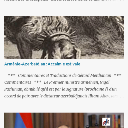
d’Etat mené par une partie de l’armée et trouve normal que les
putschistes soient jugés. Mais là où le bât blesse, c’est sur les
actions menées par le président Erdoğan, et pour certains sur la
réalisation du putsch lui-même.
Arménie-Azerbaïdjan : Accalmie estivale
*** Commentaires et Traductions de Gérard Merdjanian ***
Commentaires *** Le Premier ministre arménien, Nigol
Pachinian, obnubilé qu'il est par la signature (prochaine ?) d'un
accord de paix avec le dictateur azerbaïdjanais Ilham Aliev, serait
fort avisé de lire les fables de Jean de La Fontaine et plus
particulièrement, « Le Chien qui lâche sa proie pour l'ombre ».
C'est hélas fort peu probable ; l'Histoire ou la Littérature ne sont
pas ses points forts, pas plus d'ailleurs que les négociations avec le