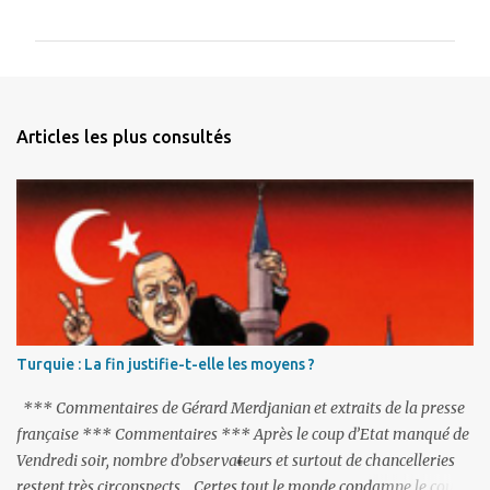
o
m
m
e
n
Articles les plus consultés
t
a
i
r
e
s
Turquie : La fin justifie-t-elle les moyens ?
*** Commentaires de Gérard Merdjanian et extraits de la presse
française *** Commentaires *** Après le coup d’Etat manqué de
Vendredi soir, nombre d’observateurs et surtout de chancelleries
restent très circonspects. Certes tout le monde condamne le coup