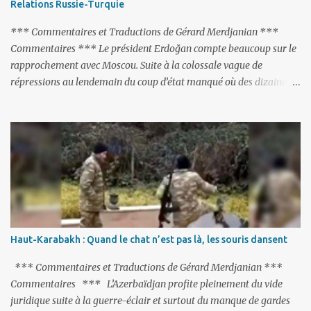
Relations Russie-Turquie
changer sa Constitution en supprimant toute allusion au
‘Karabakh’. Su...
*** Commentaires et Traductions de Gérard Merdjanian ***
Commentaires *** Le président Erdoğan compte beaucoup sur le
rapprochement avec Moscou. Suite à la colossale vague de
répressions au lendemain du coup d’état manqué où des dizaines
de milliers de personnes ont été placées en garde à vue, ou
limogées, ou privées d’emplois car leurs lieux de travail ont été
fermés, ses relations avec les Occidentaux se sont notablement
refroidies ; Moscou s’était abstenu de critiquer Ankara sur cette
purge massive. Avec en perspective, une épée de Damoclès
suspendue au-dessus de la tête - la fin des négociations d’adhésion
à l’UE si la peine de mort est rétablie ; Et des menaces non voilées
envers les Etats-Unis : «Si Gülen n'est pas extradé, les États-Unis
sacrifieront les relations bilatérales à cause de ce terroriste» , a
Haut-Karabakh : Quand le chat n’est pas là, les souris dansent
prévenu le ministre turc de la Justice, Bekir Bozdag.
*** Commentaires et Traductions de Gérard Merdjanian ***
Commentaires *** L’Azerbaïdjan profite pleinement du vide
juridique suite à la guerre-éclair et surtout du manque de gardes