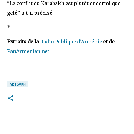
"Le conflit du Karabakh est plutôt endormi que
gelé," a-t-il précisé.
*
Extraits de la
Radio Publique d'Arménie
et de
PanArmenian.net
ARTSAKH
C