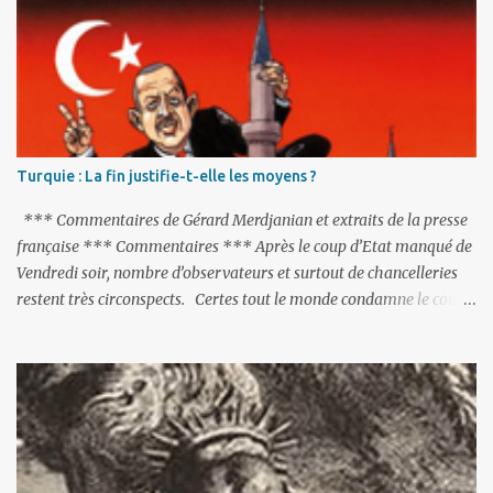
i
r
e
s
Turquie : La fin justifie-t-elle les moyens ?
*** Commentaires de Gérard Merdjanian et extraits de la presse
française *** Commentaires *** Après le coup d’Etat manqué de
Vendredi soir, nombre d’observateurs et surtout de chancelleries
restent très circonspects. Certes tout le monde condamne le coup
d’Etat mené par une partie de l’armée et trouve normal que les
putschistes soient jugés. Mais là où le bât blesse, c’est sur les
actions menées par le président Erdoğan, et pour certains sur la
réalisation du putsch lui-même.