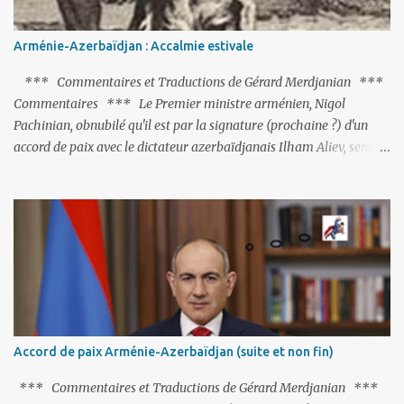
Arménie-Azerbaïdjan : Accalmie estivale
*** Commentaires et Traductions de Gérard Merdjanian ***
Commentaires *** Le Premier ministre arménien, Nigol
Pachinian, obnubilé qu'il est par la signature (prochaine ?) d'un
accord de paix avec le dictateur azerbaïdjanais Ilham Aliev, serait
fort avisé de lire les fables de Jean de La Fontaine et plus
particulièrement, « Le Chien qui lâche sa proie pour l'ombre ».
C'est hélas fort peu probable ; l'Histoire ou la Littérature ne sont
pas ses points forts, pas plus d'ailleurs que les négociations avec le
tandem turco-azéri. Faisant fi de tout ce qui précède la chute de
l'URSS, il est exclusivement intéressé par ce qu'il nomme «
l'Arménie réelle ». Même les trois présidents qu'ils l'ont précédés ne
trouvent pas grâce à ses yeux, les traitant de tous les noms, avant
de les traîner en justice. Et comme les politiciens ne lui suffisent
Accord de paix Arménie-Azerbaïdjan (suite et non fin)
pas, il s'attaque aux dignitaires de l'Église arménienne, les...
*** Commentaires et Traductions de Gérard Merdjanian ***