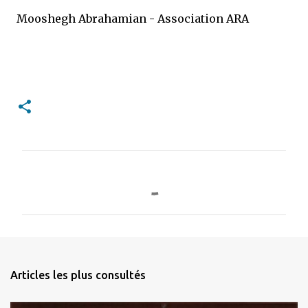
Mooshegh Abrahamian - Association ARA
C
o
m
m
e
n
Articles les plus consultés
t
a