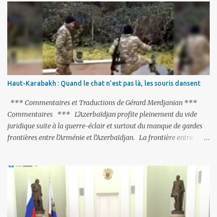
fermés, ses relations avec les Occidentaux se sont notablement
refroidies ; Moscou s’était abstenu de critiquer Ankara sur cette
purge massive. Avec en perspective, une épée de Damoclès
suspendue au-dessus de la tête - la fin des négociations d’adhésion
à l’UE si la peine de mort est rétablie ; Et des menaces non voilées
envers les Etats-Unis : «Si Gülen n'est pas extradé, les États-Unis
sacrifieront les relations bilatérales à cause de ce terroriste» , a
Haut-Karabakh : Quand le chat n’est pas là, les souris dansent
prévenu le ministre turc de la Justice, Bekir Bozdag.
*** Commentaires et Traductions de Gérard Merdjanian ***
Commentaires *** L’Azerbaïdjan profite pleinement du vide
juridique suite à la guerre-éclair et surtout du manque de gardes
frontières entre l’Arménie et l’Azerbaïdjan. La frontière entre
l’Arménie et la Turquie (268km) est essentiellement gardée par des
gardes-frontière russes rattachés à la base militaire russe 102 de
Gumri. On ne sait jamais si l’envie prenait au zigoto d’en face
d’envoyer ses chars sur Erevan (1). Si les 221km de frontière avec
le Nakhitchevan, bien que non-gardé par les Russes, ne posent pas
de problèmes majeurs, il n’en est pas de même des 566km avec