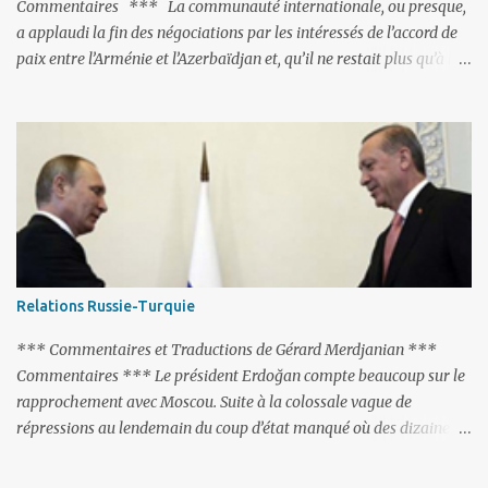
Commentaires *** La communauté internationale, ou presque,
a applaudi la fin des négociations par les intéressés de l’accord de
paix entre l’Arménie et l’Azerbaïdjan et, qu’il ne restait plus qu’à le
finaliser. Oui, mais… Rappelons que le projet d'accord de paix
comprend 17 articles, dont 15 avaient déjà fait l'objet d'un accord.
Les deux points non résolus portaient sur la renonciation aux
revendications internationales mutuelles et sur l'abstention de
déployer des représentants d'autres pays le long de la frontière
entre l'Arménie et l'Azerbaïdjan. C’est chose faite, l’Arménie a
accepté. Comme on pouvait s’y attendre, Bakou a posé de
nouvelles conditions préalables : 1- L’Arménie doit demander la
dissolution du Groupe de Minsk de l’OSCE ; 2- et surtout, elle doit
Relations Russie-Turquie
changer sa Constitution en supprimant toute allusion au
‘Karabakh’. Su...
*** Commentaires et Traductions de Gérard Merdjanian ***
Commentaires *** Le président Erdoğan compte beaucoup sur le
rapprochement avec Moscou. Suite à la colossale vague de
répressions au lendemain du coup d’état manqué où des dizaines
de milliers de personnes ont été placées en garde à vue, ou
limogées, ou privées d’emplois car leurs lieux de travail ont été