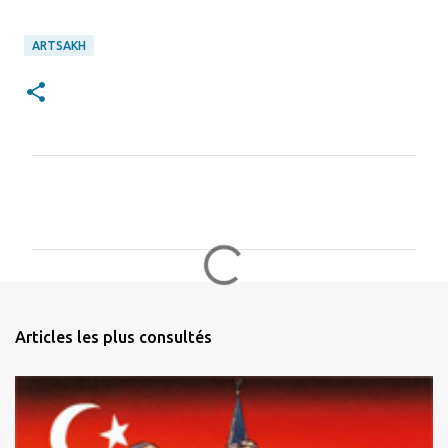
ARTSAKH
C
o
m
m
e
n
Articles les plus consultés
t
a
i
r