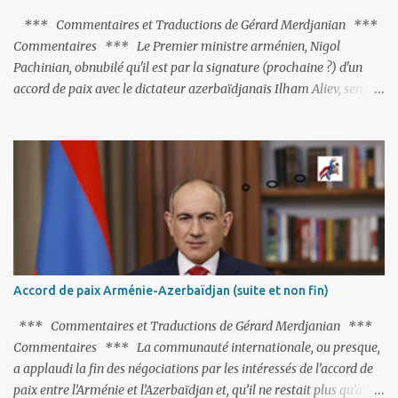
*** Commentaires et Traductions de Gérard Merdjanian ***
Commentaires *** Le Premier ministre arménien, Nigol
Pachinian, obnubilé qu'il est par la signature (prochaine ?) d'un
accord de paix avec le dictateur azerbaïdjanais Ilham Aliev, serait
fort avisé de lire les fables de Jean de La Fontaine et plus
particulièrement, « Le Chien qui lâche sa proie pour l'ombre ».
C'est hélas fort peu probable ; l'Histoire ou la Littérature ne sont
pas ses points forts, pas plus d'ailleurs que les négociations avec le
tandem turco-azéri. Faisant fi de tout ce qui précède la chute de
l'URSS, il est exclusivement intéressé par ce qu'il nomme «
l'Arménie réelle ». Même les trois présidents qu'ils l'ont précédés ne
trouvent pas grâce à ses yeux, les traitant de tous les noms, avant
de les traîner en justice. Et comme les politiciens ne lui suffisent
Accord de paix Arménie-Azerbaïdjan (suite et non fin)
pas, il s'attaque aux dignitaires de l'Église arménienne, les...
*** Commentaires et Traductions de Gérard Merdjanian ***
Commentaires *** La communauté internationale, ou presque,
a applaudi la fin des négociations par les intéressés de l’accord de
paix entre l’Arménie et l’Azerbaïdjan et, qu’il ne restait plus qu’à le