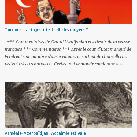
e
s
Turquie : La fin justifie-t-elle les moyens ?
*** Commentaires de Gérard Merdjanian et extraits de la presse
française *** Commentaires *** Après le coup d’Etat manqué de
Vendredi soir, nombre d’observateurs et surtout de chancelleries
restent très circonspects. Certes tout le monde condamne le coup
d’Etat mené par une partie de l’armée et trouve normal que les
putschistes soient jugés. Mais là où le bât blesse, c’est sur les
actions menées par le président Erdoğan, et pour certains sur la
réalisation du putsch lui-même.
Arménie-Azerbaïdjan : Accalmie estivale