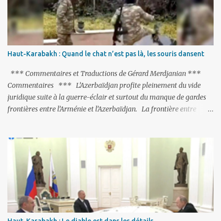
purge massive. Avec en perspective, une épée de Damoclès
suspendue au-dessus de la tête - la fin des négociations d’adhésion
à l’UE si la peine de mort est rétablie ; Et des menaces non voilées
envers les Etats-Unis : «Si Gülen n'est pas extradé, les États-Unis
sacrifieront les relations bilatérales à cause de ce terroriste» , a
Haut-Karabakh : Quand le chat n’est pas là, les souris dansent
prévenu le ministre turc de la Justice, Bekir Bozdag.
*** Commentaires et Traductions de Gérard Merdjanian ***
Commentaires *** L’Azerbaïdjan profite pleinement du vide
juridique suite à la guerre-éclair et surtout du manque de gardes
frontières entre l’Arménie et l’Azerbaïdjan. La frontière entre
l’Arménie et la Turquie (268km) est essentiellement gardée par des
gardes-frontière russes rattachés à la base militaire russe 102 de
Gumri. On ne sait jamais si l’envie prenait au zigoto d’en face
d’envoyer ses chars sur Erevan (1). Si les 221km de frontière avec
le Nakhitchevan, bien que non-gardé par les Russes, ne posent pas
de problèmes majeurs, il n’en est pas de même des 566km avec
l’Azerbaïdjan. Bakou, profitant de la faiblesse de l’Arménie et
surtout du fait que ce sont exclusivement des gardes-frontière
arméniens qui surveillent la frontière, ne se gêne pas pour avancer