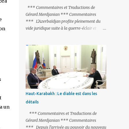
ora
peine de mort est rétablie ; Et des menaces
*** Commentaires et Traductions de
non voilées envers les Etats-Unis : «Si Gülen
Gérard Merdjanian *** Commentaires
e
n'est pas extradé, les États-Unis sacrifieront
*** L’Azerbaïdjan profite pleinement du
les relations bilatérales à cause de ce
ion
vide juridique suite à la guerre-éclair et
terroriste» , a prévenu le ministre turc de la
surtout du manque de gardes frontières
Justice, Bekir Bozdag.
entre l’Arménie et l’Azerbaïdjan. La
frontière entre l’Arménie et la Turquie
(268km) est essentiellement gardée par des
gardes-frontière russes rattachés à la base
militaire russe 102 de Gumri. On ne sait
jamais si l’envie prenait au zigoto d’en face
s
d’envoyer ses chars sur Erevan (1). Si les
221km de frontière avec le Nakhitchevan,
Haut-Karabakh : Le diable est dans les
t
bien que non-gardé par les Russes, ne posent
détails
pas de problèmes majeurs, il n’en est pas de
 a un
même des 566km avec l’Azerbaïdjan. Bakou,
*** Commentaires et Traductions de
profitant de la faiblesse de l’Arménie et
Gérard Merdjanian *** Commentaires
surtout du fait que ce sont exclusivement des
*** Depuis l’arrivée au pouvoir du nouveau