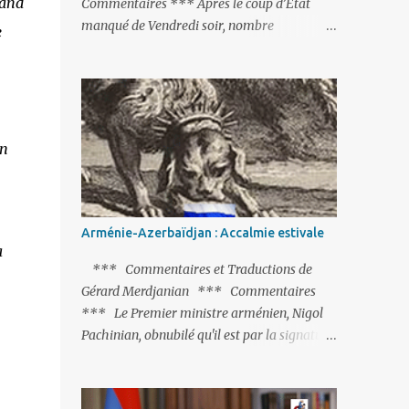
uand
Commentaires *** Après le coup d’Etat
manqué de Vendredi soir, nombre
e
d’observateurs et surtout de chancelleries
restent très circonspects. Certes tout le
monde condamne le coup d’Etat mené par
une partie de l’armée et trouve normal que
les putschistes soient jugés. Mais là où le bât
un
blesse, c’est sur les actions menées par le
président Erdoğan, et pour certains sur la
réalisation du putsch lui-même.
Arménie-Azerbaïdjan : Accalmie estivale
a
*** Commentaires et Traductions de
Gérard Merdjanian *** Commentaires
*** Le Premier ministre arménien, Nigol
Pachinian, obnubilé qu'il est par la signature
(prochaine ?) d'un accord de paix avec le
dictateur azerbaïdjanais Ilham Aliev, serait
fort avisé de lire les fables de Jean de La