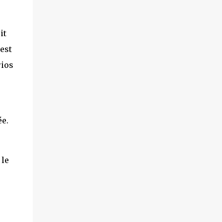
villageois arméniens qui font face aux
soldats azéri...
it
'est
rios
ée.
 le