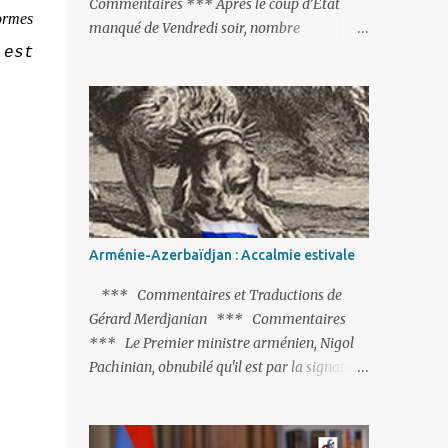
Commentaires *** Après le coup d’Etat
normes
manqué de Vendredi soir, nombre
d’observateurs et surtout de chancelleries
 est
restent très circonspects. Certes tout le
monde condamne le coup d’Etat mené par
une partie de l’armée et trouve normal que
les putschistes soient jugés. Mais là où le bât
blesse, c’est sur les actions menées par le
président Erdoğan, et pour certains sur la
réalisation du putsch lui-même.
Arménie-Azerbaïdjan : Accalmie estivale
*** Commentaires et Traductions de
Gérard Merdjanian *** Commentaires
*** Le Premier ministre arménien, Nigol
Pachinian, obnubilé qu'il est par la signature
(prochaine ?) d'un accord de paix avec le
dictateur azerbaïdjanais Ilham Aliev, serait
fort avisé de lire les fables de Jean de La