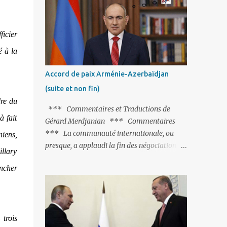
Fontaine et plus particulièrement, « Le
Chien qui lâche sa proie pour l'ombre ».
C'est hélas fort peu probable ; l'Histoire ou la
ficier
Littérature ne sont pas ses points forts, pas
é à la
plus d'ailleurs que les négociations avec le
tandem turco-azéri. Faisant fi de tout ce qui
Accord de paix Arménie-Azerbaïdjan
précède la chute de l'URSS, il est
(suite et non fin)
exclusivement intéressé par ce qu'il nomme
dre du
« l'Arménie réelle ». Même les trois
*** Commentaires et Traductions de
présidents qu'ils l'ont précédés ne trouvent
à fait
Gérard Merdjanian *** Commentaires
pas grâce à ses yeux, les traitant de tous les
*** La communauté internationale, ou
niens,
noms, avant de les traîner en justice. Et
presque, a applaudi la fin des négociations
illary
comme les politiciens ne lui suffisent pas, il
par les intéressés de l’accord de paix entre
s'attaque aux dignitaires de l'Église
encher
l’Arménie et l’Azerbaïdjan et, qu’il ne restait
arménienne, les...
plus qu’à le finaliser. Oui, mais… Rappelons
que le projet d'accord de paix comprend 17
articles, dont 15 avaient déjà fait l'objet d'un
 trois
accord. Les deux points non résolus portaient