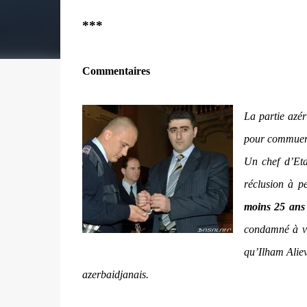
***
Commentaires
La partie azér
pour commuer u
Un chef d’Eta
réclusion à p
moins 25 an
condamné à vie
qu’Ilham Aliev
azerbaidjanais.