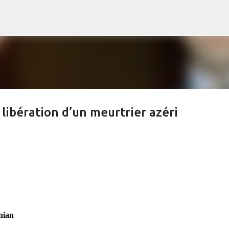
s
Accéder au contenu principal
 libération d’un meurtrier azéri
nian