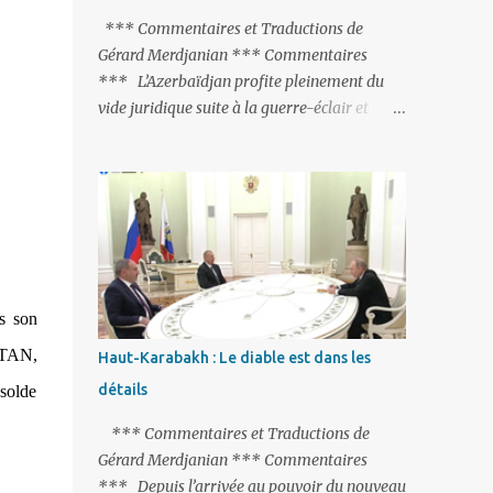
peine de mort est rétablie ; Et des menaces
*** Commentaires et Traductions de
non voilées envers les Etats-Unis : «Si Gülen
Gérard Merdjanian *** Commentaires
n'est pas extradé, les États-Unis sacrifieront
*** L’Azerbaïdjan profite pleinement du
les relations bilatérales à cause de ce
vide juridique suite à la guerre-éclair et
terroriste» , a prévenu le ministre turc de la
surtout du manque de gardes frontières
Justice, Bekir Bozdag.
entre l’Arménie et l’Azerbaïdjan. La
frontière entre l’Arménie et la Turquie
(268km) est essentiellement gardée par des
gardes-frontière russes rattachés à la base
militaire russe 102 de Gumri. On ne sait
jamais si l’envie prenait au zigoto d’en face
ns son
d’envoyer ses chars sur Erevan (1). Si les
221km de frontière avec le Nakhitchevan,
OTAN,
Haut-Karabakh : Le diable est dans les
bien que non-gardé par les Russes, ne posent
détails
 solde
pas de problèmes majeurs, il n’en est pas de
même des 566km avec l’Azerbaïdjan. Bakou,
*** Commentaires et Traductions de
profitant de la faiblesse de l’Arménie et
Gérard Merdjanian *** Commentaires
surtout du fait que ce sont exclusivement des
*** Depuis l’arrivée au pouvoir du nouveau