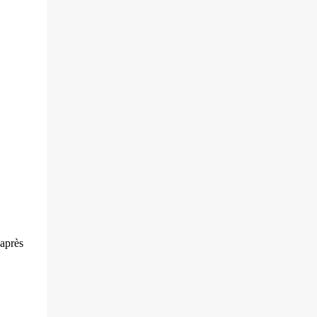
villageois arméniens qui font face aux
soldats azéri...
 après