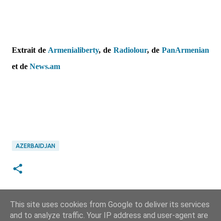
Extrait de
Armenialiberty
, de
Radiolour
, de
PanArmenian
et de
News.am
AZERBAIDJAN
This site uses cookies from Google to deliver its services
and to analyze traffic. Your IP address and user-agent are