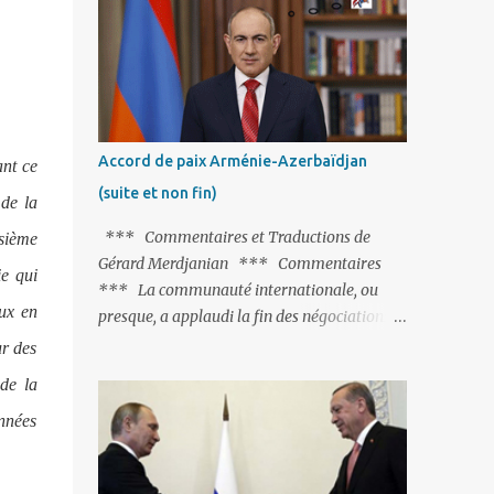
Fontaine et plus particulièrement, « Le
Chien qui lâche sa proie pour l'ombre ».
C'est hélas fort peu probable ; l'Histoire ou la
Littérature ne sont pas ses points forts, pas
plus d'ailleurs que les négociations avec le
tandem turco-azéri. Faisant fi de tout ce qui
Accord de paix Arménie-Azerbaïdjan
ant ce
précède la chute de l'URSS, il est
(suite et non fin)
exclusivement intéressé par ce qu'il nomme
 de la
« l'Arménie réelle ». Même les trois
*** Commentaires et Traductions de
sième
présidents qu'ils l'ont précédés ne trouvent
Gérard Merdjanian *** Commentaires
ie qui
pas grâce à ses yeux, les traitant de tous les
*** La communauté internationale, ou
noms, avant de les traîner en justice. Et
aux en
presque, a applaudi la fin des négociations
comme les politiciens ne lui suffisent pas, il
par les intéressés de l’accord de paix entre
ur des
s'attaque aux dignitaires de l'Église
l’Arménie et l’Azerbaïdjan et, qu’il ne restait
de la
arménienne, les...
plus qu’à le finaliser. Oui, mais… Rappelons
années
que le projet d'accord de paix comprend 17
articles, dont 15 avaient déjà fait l'objet d'un
accord. Les deux points non résolus portaient