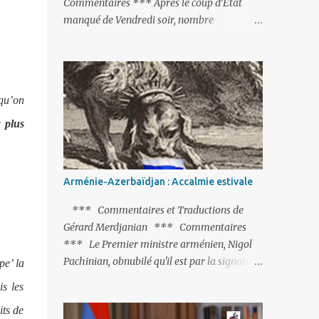
Commentaires *** Après le coup d’Etat
manqué de Vendredi soir, nombre
d’observateurs et surtout de chancelleries
restent très circonspects. Certes tout le
monde condamne le coup d’Etat mené par
une partie de l’armée et trouve normal que
squ’on
les putschistes soient jugés. Mais là où le bât
blesse, c’est sur les actions menées par le
a plus
président Erdoğan, et pour certains sur la
réalisation du putsch lui-même.
Arménie-Azerbaïdjan : Accalmie estivale
*** Commentaires et Traductions de
Gérard Merdjanian *** Commentaires
*** Le Premier ministre arménien, Nigol
Pachinian, obnubilé qu'il est par la signature
pe’ la
(prochaine ?) d'un accord de paix avec le
is les
dictateur azerbaïdjanais Ilham Aliev, serait
its de
fort avisé de lire les fables de Jean de La