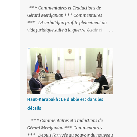
peine de mort est rétablie ; Et des menaces
*** Commentaires et Traductions de
non voilées envers les Etats-Unis : «Si Gülen
Gérard Merdjanian *** Commentaires
n'est pas extradé, les États-Unis sacrifieront
*** L’Azerbaïdjan profite pleinement du
les relations bilatérales à cause de ce
vide juridique suite à la guerre-éclair et
terroriste» , a prévenu le ministre turc de la
surtout du manque de gardes frontières
Justice, Bekir Bozdag.
entre l’Arménie et l’Azerbaïdjan. La
frontière entre l’Arménie et la Turquie
(268km) est essentiellement gardée par des
gardes-frontière russes rattachés à la base
militaire russe 102 de Gumri. On ne sait
jamais si l’envie prenait au zigoto d’en face
d’envoyer ses chars sur Erevan (1). Si les
221km de frontière avec le Nakhitchevan,
Haut-Karabakh : Le diable est dans les
bien que non-gardé par les Russes, ne posent
détails
pas de problèmes majeurs, il n’en est pas de
même des 566km avec l’Azerbaïdjan. Bakou,
*** Commentaires et Traductions de
profitant de la faiblesse de l’Arménie et
Gérard Merdjanian *** Commentaires
surtout du fait que ce sont exclusivement des
*** Depuis l’arrivée au pouvoir du nouveau