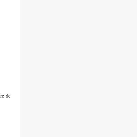
villageois arméniens qui font face aux
soldats azéri...
ire de