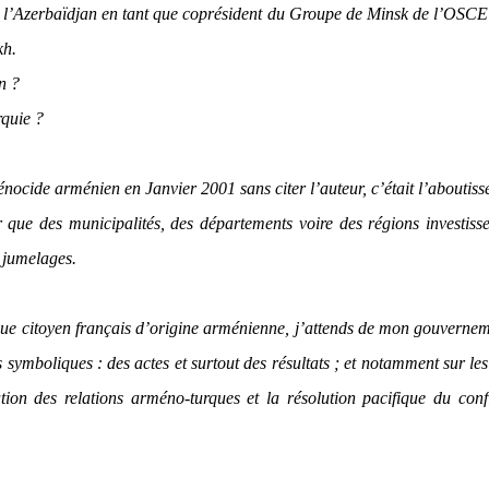
r l’Azerbaïdjan en tant que coprésident du Groupe de Minsk de l’OSC
kh.
n ?
rquie ?
nocide arménien en Janvier 2001 sans citer l’auteur, c’était l’aboutis
 que des municipalités, des départements voire des régions investiss
 jumelages.
t que citoyen français d’origine arménienne, j’attends de mon gouverne
s symboliques : des actes et surtout des résultats ; et notamment sur le
on des relations arméno-turques et la résolution pacifique du conf