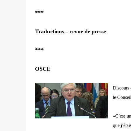
***
Traductions – revue de presse
***
OSCE
Discours 
le Consei
«C’est un
que j’éta