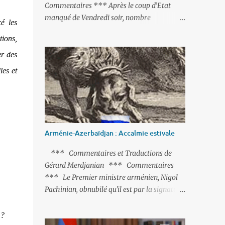
Commentaires *** Après le coup d’Etat
manqué de Vendredi soir, nombre
é les
d’observateurs et surtout de chancelleries
tions,
restent très circonspects. Certes tout le
monde condamne le coup d’Etat mené par
er des
une partie de l’armée et trouve normal que
les et
les putschistes soient jugés. Mais là où le bât
blesse, c’est sur les actions menées par le
président Erdoğan, et pour certains sur la
réalisation du putsch lui-même.
Arménie-Azerbaïdjan : Accalmie estivale
*** Commentaires et Traductions de
Gérard Merdjanian *** Commentaires
*** Le Premier ministre arménien, Nigol
Pachinian, obnubilé qu'il est par la signature
(prochaine ?) d'un accord de paix avec le
dictateur azerbaïdjanais Ilham Aliev, serait
 ?