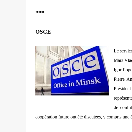
***
OSCE
Le servic
Mars Vlad
Igor Popo
Pierre An
Présiden
représent
de confli
coopération future ont été discutées, y compris une 