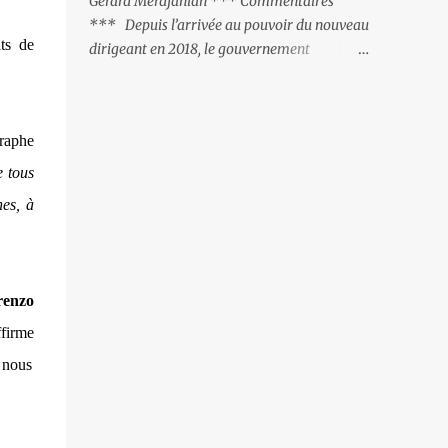
Gérard Merdjanian *** Commentaires
surtout du fait que ce sont exclusivement des
*** Depuis l’arrivée au pouvoir du nouveau
gardes-frontière arméniens qui surveillent
ts de
dirigeant en 2018, le gouvernement
la frontière, ne se gêne pas pour avancer ses
arménien a mis l’accent essentiellement sur
pions et grignoter le territoire arménien. Il
la politique intérieure, mettant toute son
faut dire qu’à certains endroits la frontière
énergie à la lutte anti-corruption et au
est à peine ...
graphe
dégagisme. Le résultat de ce peu d’intérêt
pour la politique étrangère, et plus
e tous
particulièrement envers la Russie et son
nes, à
corolaire - les relations avec l’Azerbaïdjan, a
entrainé la défaite militaire de l’automne
dernier. L’impression que l’on retire depuis
cet automne est que les nouvelles têtes
renzo
politiques accordent autant d’attention au
ffirme
devenir de leur personne qu’à l’avenir de
l’Arménie. Il faut croire que lorsqu’on est le
 nous
«perdant» il faut en permanence s’incliner
et s’exécuter. Ainsi, les militaires arméniens
sont inexistants sur la frontière avec