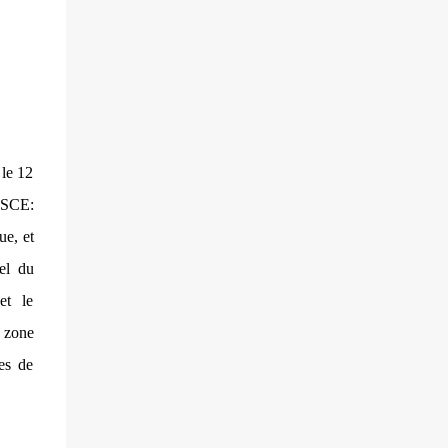
l’Azerbaïdjan. Tant et si bien que ce sont les
villageois arméniens qui font face aux
soldats azéri...
 le 12
OSCE:
ue, et
nel du
et le
a zone
es de