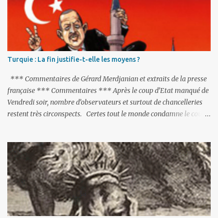
Turquie : La fin justifie-t-elle les moyens ?
*** Commentaires de Gérard Merdjanian et extraits de la presse
française *** Commentaires *** Après le coup d’Etat manqué de
Vendredi soir, nombre d’observateurs et surtout de chancelleries
restent très circonspects. Certes tout le monde condamne le coup
d’Etat mené par une partie de l’armée et trouve normal que les
putschistes soient jugés. Mais là où le bât blesse, c’est sur les
actions menées par le président Erdoğan, et pour certains sur la
réalisation du putsch lui-même.