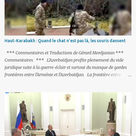
refroidies ; Moscou s’était abstenu de critiquer Ankara sur cette
purge massive. Avec en perspective, une épée de Damoclès
suspendue au-dessus de la tête - la fin des négociations d’adhésion
à l’UE si la peine de mort est rétablie ; Et des menaces non voilées
envers les Etats-Unis : «Si Gülen n'est pas extradé, les États-Unis
sacrifieront les relations bilatérales à cause de ce terroriste» , a
Haut-Karabakh : Quand le chat n’est pas là, les souris dansent
prévenu le ministre turc de la Justice, Bekir Bozdag.
*** Commentaires et Traductions de Gérard Merdjanian ***
Commentaires *** L’Azerbaïdjan profite pleinement du vide
juridique suite à la guerre-éclair et surtout du manque de gardes
frontières entre l’Arménie et l’Azerbaïdjan. La frontière entre
l’Arménie et la Turquie (268km) est essentiellement gardée par des
gardes-frontière russes rattachés à la base militaire russe 102 de
Gumri. On ne sait jamais si l’envie prenait au zigoto d’en face
d’envoyer ses chars sur Erevan (1). Si les 221km de frontière avec
le Nakhitchevan, bien que non-gardé par les Russes, ne posent pas
de problèmes majeurs, il n’en est pas de même des 566km avec
l’Azerbaïdjan. Bakou, profitant de la faiblesse de l’Arménie et
surtout du fait que ce sont exclusivement des gardes-frontière