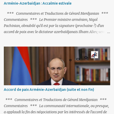
Arménie-Azerbaïdjan : Accalmie estivale
*** Commentaires et Traductions de Gérard Merdjanian ***
Commentaires *** Le Premier ministre arménien, Nigol
Pachinian, obnubilé qu'il est par la signature (prochaine ?) d'un
accord de paix avec le dictateur azerbaïdjanais Ilham Aliev, serait
fort avisé de lire les fables de Jean de La Fontaine et plus
particulièrement, « Le Chien qui lâche sa proie pour l'ombre ».
C'est hélas fort peu probable ; l'Histoire ou la Littérature ne sont
pas ses points forts, pas plus d'ailleurs que les négociations avec le
tandem turco-azéri. Faisant fi de tout ce qui précède la chute de
l'URSS, il est exclusivement intéressé par ce qu'il nomme «
l'Arménie réelle ». Même les trois présidents qu'ils l'ont précédés ne
trouvent pas grâce à ses yeux, les traitant de tous les noms, avant
de les traîner en justice. Et comme les politiciens ne lui suffisent
Accord de paix Arménie-Azerbaïdjan (suite et non fin)
pas, il s'attaque aux dignitaires de l'Église arménienne, les...
*** Commentaires et Traductions de Gérard Merdjanian ***
Commentaires *** La communauté internationale, ou presque,
a applaudi la fin des négociations par les intéressés de l’accord de