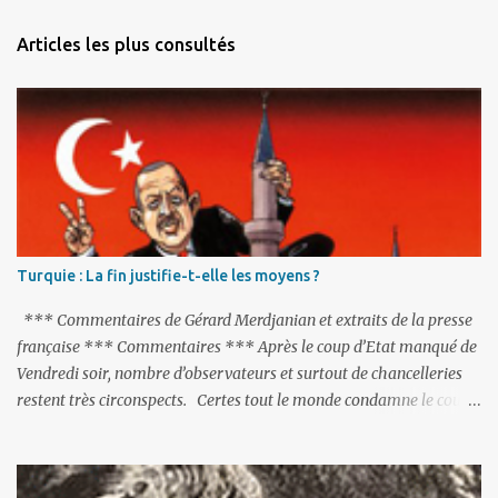
Articles les plus consultés
Turquie : La fin justifie-t-elle les moyens ?
*** Commentaires de Gérard Merdjanian et extraits de la presse
française *** Commentaires *** Après le coup d’Etat manqué de
Vendredi soir, nombre d’observateurs et surtout de chancelleries
restent très circonspects. Certes tout le monde condamne le coup
d’Etat mené par une partie de l’armée et trouve normal que les
putschistes soient jugés. Mais là où le bât blesse, c’est sur les
actions menées par le président Erdoğan, et pour certains sur la