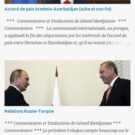
de les traîner en justice. Et comme les politiciens ne lui suffisent
Accord de paix Arménie-Azerbaïdjan (suite et non fin)
pas, il s'attaque aux dignitaires de l'Église arménienne, les...
*** Commentaires et Traductions de Gérard Merdjanian ***
Commentaires *** La communauté internationale, ou presque,
a applaudi la fin des négociations par les intéressés de l’accord de
paix entre l’Arménie et l’Azerbaïdjan et, qu’il ne restait plus qu’à le
finaliser. Oui, mais… Rappelons que le projet d'accord de paix
comprend 17 articles, dont 15 avaient déjà fait l'objet d'un accord.
Les deux points non résolus portaient sur la renonciation aux
revendications internationales mutuelles et sur l'abstention de
déployer des représentants d'autres pays le long de la frontière
entre l'Arménie et l'Azerbaïdjan. C’est chose faite, l’Arménie a
accepté. Comme on pouvait s’y attendre, Bakou a posé de
nouvelles conditions préalables : 1- L’Arménie doit demander la
dissolution du Groupe de Minsk de l’OSCE ; 2- et surtout, elle doit
Relations Russie-Turquie
changer sa Constitution en supprimant toute allusion au
‘Karabakh’. Su...
*** Commentaires et Traductions de Gérard Merdjanian ***
Commentaires *** Le président Erdoğan compte beaucoup sur le