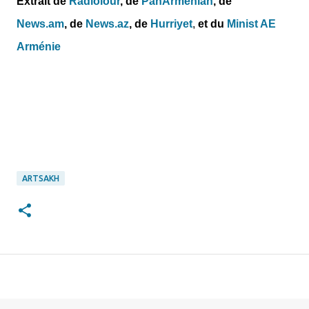
Extrait de
Radiolour
, de
PanArmenian
, de
News.am
,
de
News.az
,
de
Hurriyet
,
et du
Minist AE
Arménie
ARTSAKH