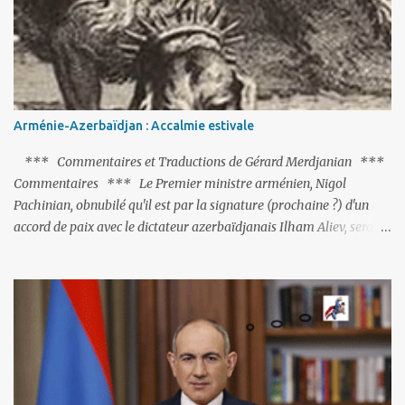
réalisation du putsch lui-même.
Arménie-Azerbaïdjan : Accalmie estivale
*** Commentaires et Traductions de Gérard Merdjanian ***
Commentaires *** Le Premier ministre arménien, Nigol
Pachinian, obnubilé qu'il est par la signature (prochaine ?) d'un
accord de paix avec le dictateur azerbaïdjanais Ilham Aliev, serait
fort avisé de lire les fables de Jean de La Fontaine et plus
particulièrement, « Le Chien qui lâche sa proie pour l'ombre ».
C'est hélas fort peu probable ; l'Histoire ou la Littérature ne sont
pas ses points forts, pas plus d'ailleurs que les négociations avec le
tandem turco-azéri. Faisant fi de tout ce qui précède la chute de
l'URSS, il est exclusivement intéressé par ce qu'il nomme «
l'Arménie réelle ». Même les trois présidents qu'ils l'ont précédés ne
trouvent pas grâce à ses yeux, les traitant de tous les noms, avant