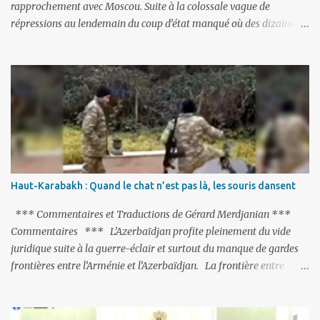
rapprochement avec Moscou. Suite à la colossale vague de
répressions au lendemain du coup d’état manqué où des dizaines
de milliers de personnes ont été placées en garde à vue, ou
limogées, ou privées d’emplois car leurs lieux de travail ont été
fermés, ses relations avec les Occidentaux se sont notablement
refroidies ; Moscou s’était abstenu de critiquer Ankara sur cette
purge massive. Avec en perspective, une épée de Damoclès
suspendue au-dessus de la tête - la fin des négociations d’adhésion
à l’UE si la peine de mort est rétablie ; Et des menaces non voilées
envers les Etats-Unis : «Si Gülen n'est pas extradé, les États-Unis
sacrifieront les relations bilatérales à cause de ce terroriste» , a
Haut-Karabakh : Quand le chat n’est pas là, les souris dansent
prévenu le ministre turc de la Justice, Bekir Bozdag.
*** Commentaires et Traductions de Gérard Merdjanian ***
Commentaires *** L’Azerbaïdjan profite pleinement du vide
juridique suite à la guerre-éclair et surtout du manque de gardes
frontières entre l’Arménie et l’Azerbaïdjan. La frontière entre
l’Arménie et la Turquie (268km) est essentiellement gardée par des
gardes-frontière russes rattachés à la base militaire russe 102 de
Gumri. On ne sait jamais si l’envie prenait au zigoto d’en face