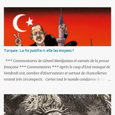
Turquie : La fin justifie-t-elle les moyens ?
*** Commentaires de Gérard Merdjanian et extraits de la presse
française *** Commentaires *** Après le coup d’Etat manqué de
Vendredi soir, nombre d’observateurs et surtout de chancelleries
restent très circonspects. Certes tout le monde condamne le coup
d’Etat mené par une partie de l’armée et trouve normal que les
putschistes soient jugés. Mais là où le bât blesse, c’est sur les
actions menées par le président Erdoğan, et pour certains sur la
réalisation du putsch lui-même.