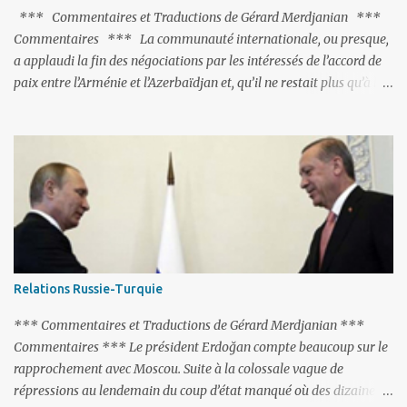
*** Commentaires et Traductions de Gérard Merdjanian ***
Commentaires *** La communauté internationale, ou presque,
a applaudi la fin des négociations par les intéressés de l’accord de
paix entre l’Arménie et l’Azerbaïdjan et, qu’il ne restait plus qu’à le
finaliser. Oui, mais… Rappelons que le projet d'accord de paix
comprend 17 articles, dont 15 avaient déjà fait l'objet d'un accord.
Les deux points non résolus portaient sur la renonciation aux
revendications internationales mutuelles et sur l'abstention de
déployer des représentants d'autres pays le long de la frontière
entre l'Arménie et l'Azerbaïdjan. C’est chose faite, l’Arménie a
accepté. Comme on pouvait s’y attendre, Bakou a posé de
nouvelles conditions préalables : 1- L’Arménie doit demander la
dissolution du Groupe de Minsk de l’OSCE ; 2- et surtout, elle doit
Relations Russie-Turquie
changer sa Constitution en supprimant toute allusion au
‘Karabakh’. Su...
*** Commentaires et Traductions de Gérard Merdjanian ***
Commentaires *** Le président Erdoğan compte beaucoup sur le
rapprochement avec Moscou. Suite à la colossale vague de
répressions au lendemain du coup d’état manqué où des dizaines