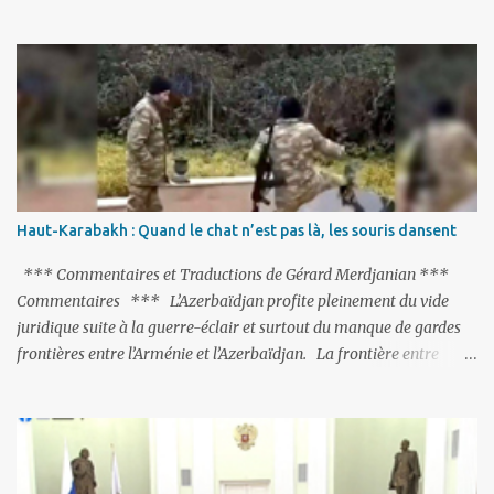
de milliers de personnes ont été placées en garde à vue, ou
limogées, ou privées d’emplois car leurs lieux de travail ont été
fermés, ses relations avec les Occidentaux se sont notablement
refroidies ; Moscou s’était abstenu de critiquer Ankara sur cette
purge massive. Avec en perspective, une épée de Damoclès
suspendue au-dessus de la tête - la fin des négociations d’adhésion
à l’UE si la peine de mort est rétablie ; Et des menaces non voilées
envers les Etats-Unis : «Si Gülen n'est pas extradé, les États-Unis
sacrifieront les relations bilatérales à cause de ce terroriste» , a
Haut-Karabakh : Quand le chat n’est pas là, les souris dansent
prévenu le ministre turc de la Justice, Bekir Bozdag.
*** Commentaires et Traductions de Gérard Merdjanian ***
Commentaires *** L’Azerbaïdjan profite pleinement du vide
juridique suite à la guerre-éclair et surtout du manque de gardes
frontières entre l’Arménie et l’Azerbaïdjan. La frontière entre
l’Arménie et la Turquie (268km) est essentiellement gardée par des
gardes-frontière russes rattachés à la base militaire russe 102 de
Gumri. On ne sait jamais si l’envie prenait au zigoto d’en face
d’envoyer ses chars sur Erevan (1). Si les 221km de frontière avec
le Nakhitchevan, bien que non-gardé par les Russes, ne posent pas