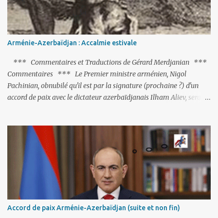
Arménie-Azerbaïdjan : Accalmie estivale
*** Commentaires et Traductions de Gérard Merdjanian ***
Commentaires *** Le Premier ministre arménien, Nigol
Pachinian, obnubilé qu'il est par la signature (prochaine ?) d'un
accord de paix avec le dictateur azerbaïdjanais Ilham Aliev, serait
fort avisé de lire les fables de Jean de La Fontaine et plus
particulièrement, « Le Chien qui lâche sa proie pour l'ombre ».
C'est hélas fort peu probable ; l'Histoire ou la Littérature ne sont
pas ses points forts, pas plus d'ailleurs que les négociations avec le
tandem turco-azéri. Faisant fi de tout ce qui précède la chute de
l'URSS, il est exclusivement intéressé par ce qu'il nomme «
l'Arménie réelle ». Même les trois présidents qu'ils l'ont précédés ne
trouvent pas grâce à ses yeux, les traitant de tous les noms, avant
de les traîner en justice. Et comme les politiciens ne lui suffisent
Accord de paix Arménie-Azerbaïdjan (suite et non fin)
pas, il s'attaque aux dignitaires de l'Église arménienne, les...