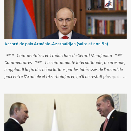
pas ses points forts, pas plus d'ailleurs que les négociations avec le
tandem turco-azéri. Faisant fi de tout ce qui précède la chute de
l'URSS, il est exclusivement intéressé par ce qu'il nomme «
l'Arménie réelle ». Même les trois présidents qu'ils l'ont précédés ne
trouvent pas grâce à ses yeux, les traitant de tous les noms, avant
de les traîner en justice. Et comme les politiciens ne lui suffisent
Accord de paix Arménie-Azerbaïdjan (suite et non fin)
pas, il s'attaque aux dignitaires de l'Église arménienne, les...
*** Commentaires et Traductions de Gérard Merdjanian ***
Commentaires *** La communauté internationale, ou presque,
a applaudi la fin des négociations par les intéressés de l’accord de
paix entre l’Arménie et l’Azerbaïdjan et, qu’il ne restait plus qu’à le
finaliser. Oui, mais… Rappelons que le projet d'accord de paix
comprend 17 articles, dont 15 avaient déjà fait l'objet d'un accord.
Les deux points non résolus portaient sur la renonciation aux
revendications internationales mutuelles et sur l'abstention de
déployer des représentants d'autres pays le long de la frontière
entre l'Arménie et l'Azerbaïdjan. C’est chose faite, l’Arménie a
accepté. Comme on pouvait s’y attendre, Bakou a posé de