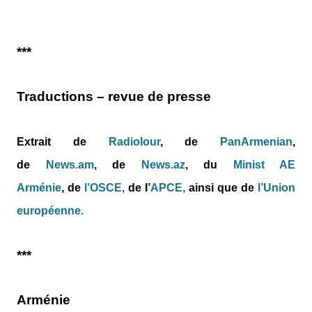
***
Traductions – revue de presse
Extrait de
Radiolour
, de
PanArmenian
,
de
News.am
,
de
News.az
,
du
Minist AE
Arménie
,
de
l’OSCE
,
de l’
APCE
,
ainsi que de
l’Union
européenne.
***
Arménie