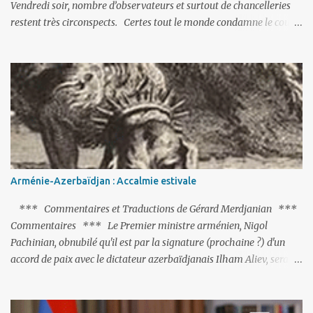
Vendredi soir, nombre d’observateurs et surtout de chancelleries
restent très circonspects. Certes tout le monde condamne le coup
d’Etat mené par une partie de l’armée et trouve normal que les
putschistes soient jugés. Mais là où le bât blesse, c’est sur les
actions menées par le président Erdoğan, et pour certains sur la
réalisation du putsch lui-même.
Arménie-Azerbaïdjan : Accalmie estivale
*** Commentaires et Traductions de Gérard Merdjanian ***
Commentaires *** Le Premier ministre arménien, Nigol
Pachinian, obnubilé qu'il est par la signature (prochaine ?) d'un
accord de paix avec le dictateur azerbaïdjanais Ilham Aliev, serait
fort avisé de lire les fables de Jean de La Fontaine et plus
particulièrement, « Le Chien qui lâche sa proie pour l'ombre ».
C'est hélas fort peu probable ; l'Histoire ou la Littérature ne sont