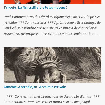
Turquie : La fin justifie-t-elle les moyens ?
*** Commentaires de Gérard Merdjanian et extraits de la presse
française *** Commentaires *** Après le coup d’Etat manqué de
Vendredi soir, nombre d’observateurs et surtout de chancelleries
restent très circonspects. Certes tout le monde condamne le coup
d’Etat mené par une partie de l’armée et trouve normal que les
putschistes soient jugés. Mais là où le bât blesse, c’est sur les
actions menées par le président Erdoğan, et pour certains sur la
réalisation du putsch lui-même.
Arménie-Azerbaïdjan : Accalmie estivale
*** Commentaires et Traductions de Gérard Merdjanian ***
Commentaires *** Le Premier ministre arménien, Nigol