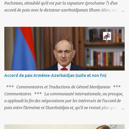
Pachinian, obnubilé qu'il est par la signature (prochaine ?) d'un
accord de paix avec le dictateur azerbaïdjanais Ilham Aliev, serait
fort avisé de lire les fables de Jean de La Fontaine et plus
particulièrement, « Le Chien qui lâche sa proie pour l'ombre ».
C'est hélas fort peu probable ; l'Histoire ou la Littérature ne sont
pas ses points forts, pas plus d'ailleurs que les négociations avec le
tandem turco-azéri. Faisant fi de tout ce qui précède la chute de
l'URSS, il est exclusivement intéressé par ce qu'il nomme «
l'Arménie réelle ». Même les trois présidents qu'ils l'ont précédés ne
trouvent pas grâce à ses yeux, les traitant de tous les noms, avant
de les traîner en justice. Et comme les politiciens ne lui suffisent
Accord de paix Arménie-Azerbaïdjan (suite et non fin)
pas, il s'attaque aux dignitaires de l'Église arménienne, les...
*** Commentaires et Traductions de Gérard Merdjanian ***
Commentaires *** La communauté internationale, ou presque,
a applaudi la fin des négociations par les intéressés de l’accord de
paix entre l’Arménie et l’Azerbaïdjan et, qu’il ne restait plus qu’à le
finaliser. Oui, mais… Rappelons que le projet d'accord de paix
comprend 17 articles, dont 15 avaient déjà fait l'objet d'un accord.
Les deux points non résolus portaient sur la renonciation aux