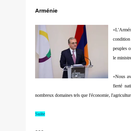
Arménie
«L'Arméni
condition
peuples o
le ministr
«Nous avo
fierté n
nombreux domaines tels que l'économie, l'agriculture
Suite