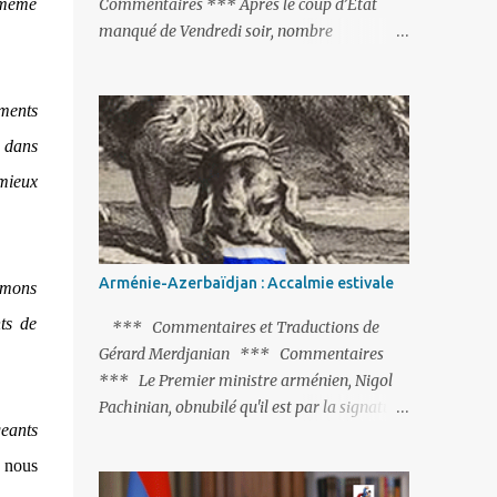
 même
Commentaires *** Après le coup d’Etat
manqué de Vendredi soir, nombre
d’observateurs et surtout de chancelleries
restent très circonspects. Certes tout le
ements
monde condamne le coup d’Etat mené par
une partie de l’armée et trouve normal que
 dans
les putschistes soient jugés. Mais là où le bât
 mieux
blesse, c’est sur les actions menées par le
président Erdoğan, et pour certains sur la
réalisation du putsch lui-même.
Arménie-Azerbaïdjan : Accalmie estivale
 Omons
ts de
*** Commentaires et Traductions de
Gérard Merdjanian *** Commentaires
*** Le Premier ministre arménien, Nigol
Pachinian, obnubilé qu'il est par la signature
geants
(prochaine ?) d'un accord de paix avec le
dictateur azerbaïdjanais Ilham Aliev, serait
, nous
fort avisé de lire les fables de Jean de La