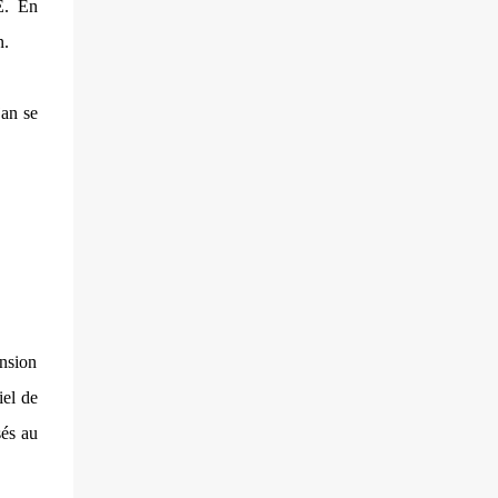
villageois arméniens qui font face aux
E. En
soldats azéri...
n.
jan se
ension
iel de
sés au