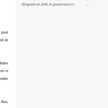
gardes-frontière arméniens qui surveillent
dirigeant en 2018, le gouvernement
la frontière, ne se gêne pas pour avancer ses
arménien a mis l’accent essentiellement sur
pions et grignoter le territoire arménien. Il
la politique intérieure, mettant toute son
faut dire qu’à certains endroits la frontière
énergie à la lutte anti-corruption et au
est à peine ...
dégagisme. Le résultat de ce peu d’intérêt
 pour
pour la politique étrangère, et plus
particulièrement envers la Russie et son
eil de
corolaire - les relations avec l’Azerbaïdjan, a
entrainé la défaite militaire de l’automne
dernier. L’impression que l’on retire depuis
cet automne est que les nouvelles têtes
faires
politiques accordent autant d’attention au
ens et
devenir de leur personne qu’à l’avenir de
rités
l’Arménie. Il faut croire que lorsqu’on est le
«perdant» il faut en permanence s’incliner
et s’exécuter. Ainsi, les militaires arméniens
sont inexistants sur la frontière avec
-Bas,
l’Azerbaïdjan. Tant et si bien que ce sont les