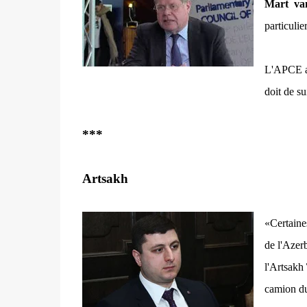
Mart va
particulie
L'APCE a 
doit de su
***
Artsakh
«Certaines
de l'Azer
l'Artsakh
camion du