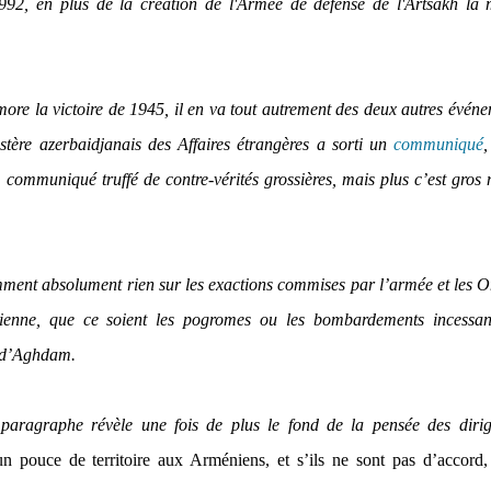
92, en plus de la création de l'Armée de défense de l'Artsakh la
re la victoire de 1945, il en va tout autrement des deux autres évén
tère azerbaidjanais des Affaires étrangères a sorti un
communiqué
,
s, communiqué truffé de contre-vérités grossières, mais plus c’est gros
emment absolument rien sur les exactions commises par l’armée et les
nienne, que ce soient les pogromes ou les bombardements incessan
t d’Aghdam.
r paragraphe révèle une fois de plus le fond de la pensée des diri
un pouce de territoire aux Arméniens, et s’ils ne sont pas d’accord