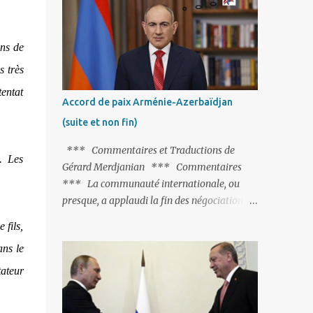
Fontaine et plus particulièrement, « Le
Chien qui lâche sa proie pour l'ombre ».
C'est hélas fort peu probable ; l'Histoire ou la
ons de
Littérature ne sont pas ses points forts, pas
s très
plus d'ailleurs que les négociations avec le
tentat
tandem turco-azéri. Faisant fi de tout ce qui
Accord de paix Arménie-Azerbaïdjan
précède la chute de l'URSS, il est
(suite et non fin)
exclusivement intéressé par ce qu'il nomme
« l'Arménie réelle ». Même les trois
*** Commentaires et Traductions de
. Les
présidents qu'ils l'ont précédés ne trouvent
Gérard Merdjanian *** Commentaires
pas grâce à ses yeux, les traitant de tous les
*** La communauté internationale, ou
noms, avant de les traîner en justice. Et
presque, a applaudi la fin des négociations
comme les politiciens ne lui suffisent pas, il
par les intéressés de l’accord de paix entre
 fils,
s'attaque aux dignitaires de l'Église
l’Arménie et l’Azerbaïdjan et, qu’il ne restait
arménienne, les...
ans le
plus qu’à le finaliser. Oui, mais… Rappelons
que le projet d'accord de paix comprend 17
ateur
articles, dont 15 avaient déjà fait l'objet d'un
accord. Les deux points non résolus portaient