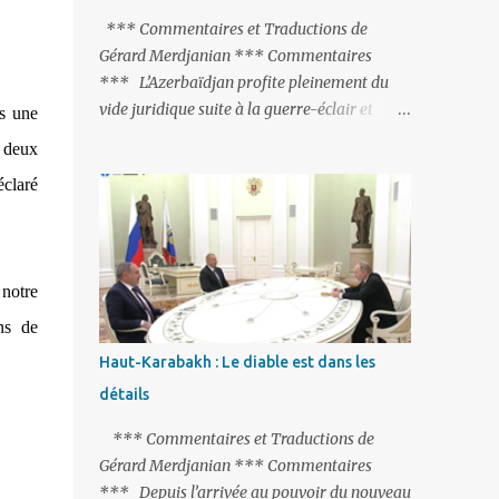
peine de mort est rétablie ; Et des menaces
*** Commentaires et Traductions de
non voilées envers les Etats-Unis : «Si Gülen
Gérard Merdjanian *** Commentaires
n'est pas extradé, les États-Unis sacrifieront
*** L’Azerbaïdjan profite pleinement du
les relations bilatérales à cause de ce
vide juridique suite à la guerre-éclair et
as une
terroriste» , a prévenu le ministre turc de la
surtout du manque de gardes frontières
 deux
Justice, Bekir Bozdag.
entre l’Arménie et l’Azerbaïdjan. La
claré
frontière entre l’Arménie et la Turquie
(268km) est essentiellement gardée par des
gardes-frontière russes rattachés à la base
militaire russe 102 de Gumri. On ne sait
 notre
jamais si l’envie prenait au zigoto d’en face
d’envoyer ses chars sur Erevan (1). Si les
ns de
221km de frontière avec le Nakhitchevan,
Haut-Karabakh : Le diable est dans les
bien que non-gardé par les Russes, ne posent
détails
pas de problèmes majeurs, il n’en est pas de
même des 566km avec l’Azerbaïdjan. Bakou,
*** Commentaires et Traductions de
profitant de la faiblesse de l’Arménie et
Gérard Merdjanian *** Commentaires
surtout du fait que ce sont exclusivement des
*** Depuis l’arrivée au pouvoir du nouveau