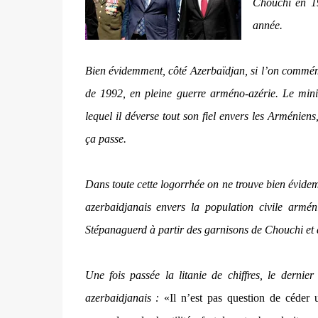
Chouchi en 19
année.
Bien évidemment, côté Azerbaïdjan, si l’on commémo
de 1992, en pleine guerre arméno-azérie. Le minis
lequel il déverse tout son fiel envers les Arménien
ça passe.
Dans toute cette logorrhée on ne trouve bien évid
azerbaidjanais envers la population civile armé
Stépanaguerd à partir des garnisons de Chouchi e
Une fois passée la litanie de chiffres, le dernie
azerbaidjanais :
«Il n’est pas question de céder 