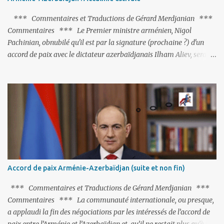
*** Commentaires et Traductions de Gérard Merdjanian ***
Commentaires *** Le Premier ministre arménien, Nigol
Pachinian, obnubilé qu'il est par la signature (prochaine ?) d'un
accord de paix avec le dictateur azerbaïdjanais Ilham Aliev, serait
fort avisé de lire les fables de Jean de La Fontaine et plus
particulièrement, « Le Chien qui lâche sa proie pour l'ombre ».
C'est hélas fort peu probable ; l'Histoire ou la Littérature ne sont
pas ses points forts, pas plus d'ailleurs que les négociations avec le
tandem turco-azéri. Faisant fi de tout ce qui précède la chute de
l'URSS, il est exclusivement intéressé par ce qu'il nomme «
l'Arménie réelle ». Même les trois présidents qu'ils l'ont précédés ne
trouvent pas grâce à ses yeux, les traitant de tous les noms, avant
de les traîner en justice. Et comme les politiciens ne lui suffisent
Accord de paix Arménie-Azerbaïdjan (suite et non fin)
pas, il s'attaque aux dignitaires de l'Église arménienne, les...
*** Commentaires et Traductions de Gérard Merdjanian ***
Commentaires *** La communauté internationale, ou presque,
a applaudi la fin des négociations par les intéressés de l’accord de