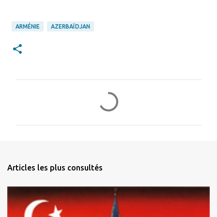
ARMÉNIE
AZERBAÏDJAN
C
o
m
m
e
n
Articles les plus consultés
t
a
i