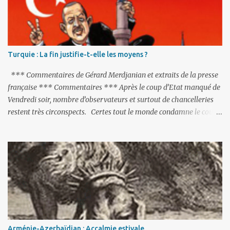
r
e
s
Turquie : La fin justifie-t-elle les moyens ?
*** Commentaires de Gérard Merdjanian et extraits de la presse
française *** Commentaires *** Après le coup d’Etat manqué de
Vendredi soir, nombre d’observateurs et surtout de chancelleries
restent très circonspects. Certes tout le monde condamne le coup
d’Etat mené par une partie de l’armée et trouve normal que les
putschistes soient jugés. Mais là où le bât blesse, c’est sur les
actions menées par le président Erdoğan, et pour certains sur la
réalisation du putsch lui-même.
Arménie-Azerbaïdjan : Accalmie estivale