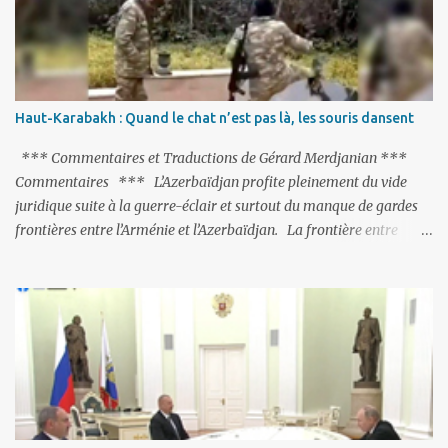
purge massive. Avec en perspective, une épée de Damoclès
suspendue au-dessus de la tête - la fin des négociations d’adhésion
à l’UE si la peine de mort est rétablie ; Et des menaces non voilées
envers les Etats-Unis : «Si Gülen n'est pas extradé, les États-Unis
sacrifieront les relations bilatérales à cause de ce terroriste» , a
Haut-Karabakh : Quand le chat n’est pas là, les souris dansent
prévenu le ministre turc de la Justice, Bekir Bozdag.
*** Commentaires et Traductions de Gérard Merdjanian ***
Commentaires *** L’Azerbaïdjan profite pleinement du vide
juridique suite à la guerre-éclair et surtout du manque de gardes
frontières entre l’Arménie et l’Azerbaïdjan. La frontière entre
l’Arménie et la Turquie (268km) est essentiellement gardée par des
gardes-frontière russes rattachés à la base militaire russe 102 de
Gumri. On ne sait jamais si l’envie prenait au zigoto d’en face
d’envoyer ses chars sur Erevan (1). Si les 221km de frontière avec
le Nakhitchevan, bien que non-gardé par les Russes, ne posent pas
de problèmes majeurs, il n’en est pas de même des 566km avec
l’Azerbaïdjan. Bakou, profitant de la faiblesse de l’Arménie et
surtout du fait que ce sont exclusivement des gardes-frontière
arméniens qui surveillent la frontière, ne se gêne pas pour avancer