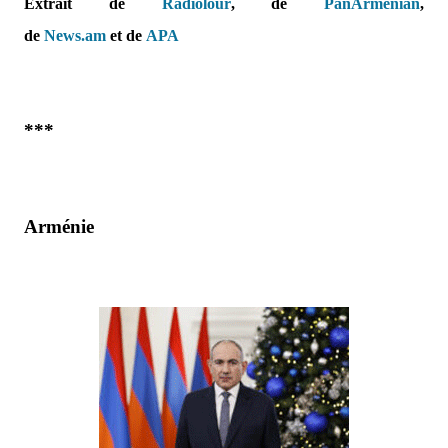
Extrait de
Radiolour
, de
PanArmenian
,
de
News.am
et
de
APA
***
Arménie