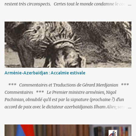
restent très circonspects. Certes tout le monde condamne le coup
d’Etat mené par une partie de l’armée et trouve normal que les
putschistes soient jugés. Mais là où le bât blesse, c’est sur les
actions menées par le président Erdoğan, et pour certains sur la
réalisation du putsch lui-même.
Arménie-Azerbaïdjan : Accalmie estivale
*** Commentaires et Traductions de Gérard Merdjanian ***
Commentaires *** Le Premier ministre arménien, Nigol
Pachinian, obnubilé qu'il est par la signature (prochaine ?) d'un
accord de paix avec le dictateur azerbaïdjanais Ilham Aliev, serait
fort avisé de lire les fables de Jean de La Fontaine et plus
particulièrement, « Le Chien qui lâche sa proie pour l'ombre ».
C'est hélas fort peu probable ; l'Histoire ou la Littérature ne sont