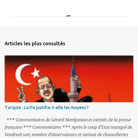
o
m
m
e
n
Articles les plus consultés
t
a
i
r
e
s
Turquie : La fin justifie-t-elle les moyens ?
*** Commentaires de Gérard Merdjanian et extraits de la presse
française *** Commentaires *** Après le coup d’Etat manqué de
Vendredi soir, nombre d’observateurs et surtout de chancelleries