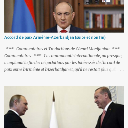
pas ses points forts, pas plus d'ailleurs que les négociations avec le
tandem turco-azéri. Faisant fi de tout ce qui précède la chute de
l'URSS, il est exclusivement intéressé par ce qu'il nomme «
l'Arménie réelle ». Même les trois présidents qu'ils l'ont précédés ne
trouvent pas grâce à ses yeux, les traitant de tous les noms, avant
de les traîner en justice. Et comme les politiciens ne lui suffisent
Accord de paix Arménie-Azerbaïdjan (suite et non fin)
pas, il s'attaque aux dignitaires de l'Église arménienne, les...
*** Commentaires et Traductions de Gérard Merdjanian ***
Commentaires *** La communauté internationale, ou presque,
a applaudi la fin des négociations par les intéressés de l’accord de
paix entre l’Arménie et l’Azerbaïdjan et, qu’il ne restait plus qu’à le
finaliser. Oui, mais… Rappelons que le projet d'accord de paix
comprend 17 articles, dont 15 avaient déjà fait l'objet d'un accord.
Les deux points non résolus portaient sur la renonciation aux
revendications internationales mutuelles et sur l'abstention de
déployer des représentants d'autres pays le long de la frontière
entre l'Arménie et l'Azerbaïdjan. C’est chose faite, l’Arménie a
accepté. Comme on pouvait s’y attendre, Bakou a posé de
nouvelles conditions préalables : 1- L’Arménie doit demander la