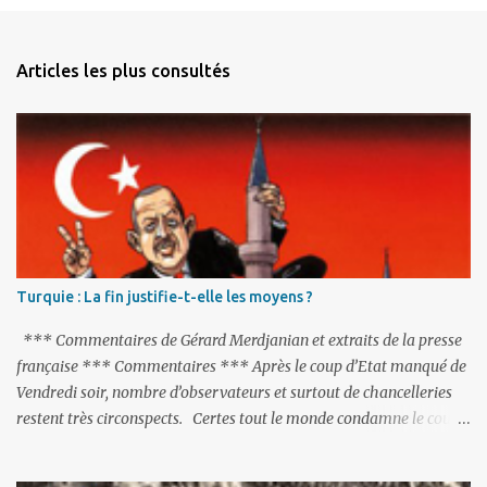
e
n
Articles les plus consultés
t
a
i
r
e
s
Turquie : La fin justifie-t-elle les moyens ?
*** Commentaires de Gérard Merdjanian et extraits de la presse
française *** Commentaires *** Après le coup d’Etat manqué de
Vendredi soir, nombre d’observateurs et surtout de chancelleries
restent très circonspects. Certes tout le monde condamne le coup
d’Etat mené par une partie de l’armée et trouve normal que les
putschistes soient jugés. Mais là où le bât blesse, c’est sur les