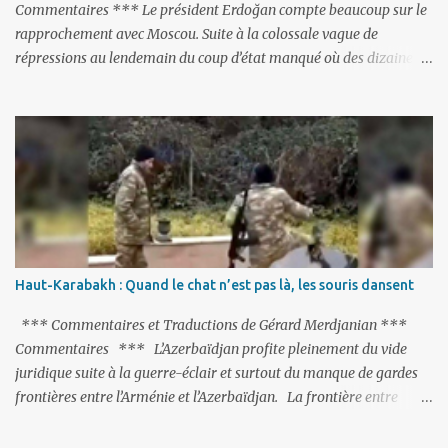
Commentaires *** Le président Erdoğan compte beaucoup sur le
rapprochement avec Moscou. Suite à la colossale vague de
répressions au lendemain du coup d’état manqué où des dizaines
de milliers de personnes ont été placées en garde à vue, ou
limogées, ou privées d’emplois car leurs lieux de travail ont été
fermés, ses relations avec les Occidentaux se sont notablement
refroidies ; Moscou s’était abstenu de critiquer Ankara sur cette
purge massive. Avec en perspective, une épée de Damoclès
suspendue au-dessus de la tête - la fin des négociations d’adhésion
à l’UE si la peine de mort est rétablie ; Et des menaces non voilées
envers les Etats-Unis : «Si Gülen n'est pas extradé, les États-Unis
sacrifieront les relations bilatérales à cause de ce terroriste» , a
Haut-Karabakh : Quand le chat n’est pas là, les souris dansent
prévenu le ministre turc de la Justice, Bekir Bozdag.
*** Commentaires et Traductions de Gérard Merdjanian ***
Commentaires *** L’Azerbaïdjan profite pleinement du vide
juridique suite à la guerre-éclair et surtout du manque de gardes
frontières entre l’Arménie et l’Azerbaïdjan. La frontière entre
l’Arménie et la Turquie (268km) est essentiellement gardée par des
gardes-frontière russes rattachés à la base militaire russe 102 de