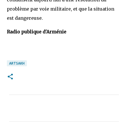
problème par voie militaire, et que la situation
est dangereuse.
Radio publique d'Arménie
ARTSAKH
C
o
m
m