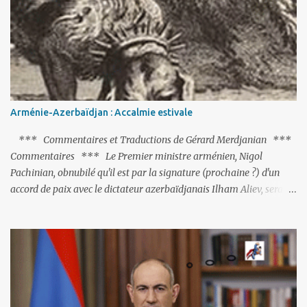
actions menées par le président Erdoğan, et pour certains sur la
réalisation du putsch lui-même.
Arménie-Azerbaïdjan : Accalmie estivale
*** Commentaires et Traductions de Gérard Merdjanian ***
Commentaires *** Le Premier ministre arménien, Nigol
Pachinian, obnubilé qu'il est par la signature (prochaine ?) d'un
accord de paix avec le dictateur azerbaïdjanais Ilham Aliev, serait
fort avisé de lire les fables de Jean de La Fontaine et plus
particulièrement, « Le Chien qui lâche sa proie pour l'ombre ».
C'est hélas fort peu probable ; l'Histoire ou la Littérature ne sont
pas ses points forts, pas plus d'ailleurs que les négociations avec le
tandem turco-azéri. Faisant fi de tout ce qui précède la chute de
l'URSS, il est exclusivement intéressé par ce qu'il nomme «
l'Arménie réelle ». Même les trois présidents qu'ils l'ont précédés ne