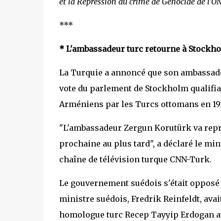
et la Répression du crime de Génocide de l'O
***
* L'ambassadeur turc retourne à Stockh
La Turquie a annoncé que son ambassade
vote du parlement de Stockholm qualifia
Arméniens par les Turcs ottomans en 191
"L'ambassadeur Zergun Korutürk va repre
prochaine au plus tard", a déclaré le min
chaîne de télévision turque CNN-Turk.
Le gouvernement suédois s'était opposé à
ministre suédois, Fredrik Reinfeldt, av
homologue turc Recep Tayyip Erdogan ava