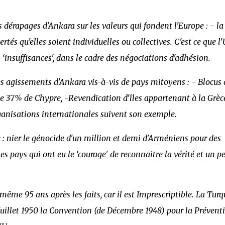
es dérapages d'Ankara sur les valeurs qui fondent l'Europe : - la
rtés qu'elles soient individuelles ou collectives. C'est ce que l
‘insuffisances', dans le cadre des négociations d'adhésion.
les agissements d'Ankara vis-à-vis de pays mitoyens : - Blocus 
e 37% de Chypre, -Revendication d'îles appartenant à la Grèce
rganisations internationales suivent son exemple.
 : nier le génocide d'un million et demi d'Arméniens pour des
 pays qui ont eu le ‘courage' de reconnaitre la vérité et un p
même 95 ans après les faits, car il est Imprescriptible. La Turq
n Juillet 1950 la Convention (de Décembre 1948) pour la Prévent