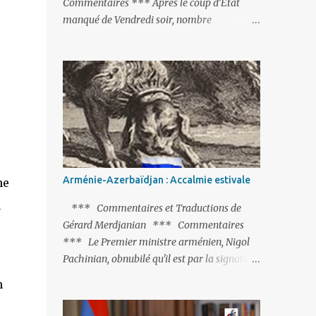
Commentaires *** Après le coup d’Etat
manqué de Vendredi soir, nombre
d’observateurs et surtout de chancelleries
restent très circonspects. Certes tout le
monde condamne le coup d’Etat mené par
une partie de l’armée et trouve normal que
les putschistes soient jugés. Mais là où le bât
blesse, c’est sur les actions menées par le
président Erdoğan, et pour certains sur la
réalisation du putsch lui-même.
Arménie-Azerbaïdjan : Accalmie estivale
ne
a
*** Commentaires et Traductions de
Gérard Merdjanian *** Commentaires
*** Le Premier ministre arménien, Nigol
Pachinian, obnubilé qu'il est par la signature
(prochaine ?) d'un accord de paix avec le
n
dictateur azerbaïdjanais Ilham Aliev, serait
fort avisé de lire les fables de Jean de La