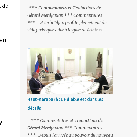
l de
peine de mort est rétablie ; Et des menaces
*** Commentaires et Traductions de
non voilées envers les Etats-Unis : «Si Gülen
Gérard Merdjanian *** Commentaires
n'est pas extradé, les États-Unis sacrifieront
*** L’Azerbaïdjan profite pleinement du
les relations bilatérales à cause de ce
vide juridique suite à la guerre-éclair et
terroriste» , a prévenu le ministre turc de la
surtout du manque de gardes frontières
 en
Justice, Bekir Bozdag.
entre l’Arménie et l’Azerbaïdjan. La
frontière entre l’Arménie et la Turquie
(268km) est essentiellement gardée par des
gardes-frontière russes rattachés à la base
militaire russe 102 de Gumri. On ne sait
jamais si l’envie prenait au zigoto d’en face
d’envoyer ses chars sur Erevan (1). Si les
221km de frontière avec le Nakhitchevan,
Haut-Karabakh : Le diable est dans les
bien que non-gardé par les Russes, ne posent
détails
pas de problèmes majeurs, il n’en est pas de
même des 566km avec l’Azerbaïdjan. Bakou,
*** Commentaires et Traductions de
é
profitant de la faiblesse de l’Arménie et
Gérard Merdjanian *** Commentaires
surtout du fait que ce sont exclusivement des
*** Depuis l’arrivée au pouvoir du nouveau