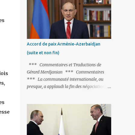
Fontaine et plus particulièrement, « Le
.
Chien qui lâche sa proie pour l'ombre ».
C'est hélas fort peu probable ; l'Histoire ou la
es
Littérature ne sont pas ses points forts, pas
plus d'ailleurs que les négociations avec le
tandem turco-azéri. Faisant fi de tout ce qui
Accord de paix Arménie-Azerbaïdjan
précède la chute de l'URSS, il est
(suite et non fin)
exclusivement intéressé par ce qu'il nomme
« l'Arménie réelle ». Même les trois
*** Commentaires et Traductions de
présidents qu'ils l'ont précédés ne trouvent
Gérard Merdjanian *** Commentaires
dois
pas grâce à ses yeux, les traitant de tous les
*** La communauté internationale, ou
ès,
noms, avant de les traîner en justice. Et
presque, a applaudi la fin des négociations
comme les politiciens ne lui suffisent pas, il
par les intéressés de l’accord de paix entre
s'attaque aux dignitaires de l'Église
l’Arménie et l’Azerbaïdjan et, qu’il ne restait
es
arménienne, les...
plus qu’à le finaliser. Oui, mais… Rappelons
resse
que le projet d'accord de paix comprend 17
articles, dont 15 avaient déjà fait l'objet d'un
accord. Les deux points non résolus portaient