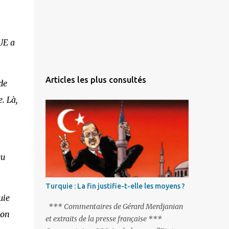
'UE a
Articles les plus consultés
de
. Là,
eu
Turquie : La fin justifie-t-elle les moyens ?
uie
*** Commentaires de Gérard Merdjanian
ion
et extraits de la presse française ***