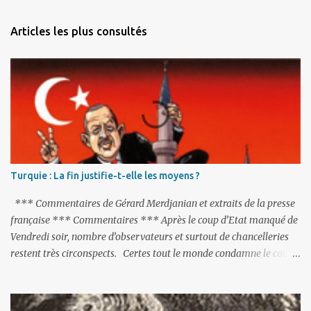
e
n
Articles les plus consultés
t
a
i
r
e
s
Turquie : La fin justifie-t-elle les moyens ?
*** Commentaires de Gérard Merdjanian et extraits de la presse
française *** Commentaires *** Après le coup d’Etat manqué de
Vendredi soir, nombre d’observateurs et surtout de chancelleries
restent très circonspects. Certes tout le monde condamne le coup
d’Etat mené par une partie de l’armée et trouve normal que les
putschistes soient jugés. Mais là où le bât blesse, c’est sur les
actions menées par le président Erdoğan, et pour certains sur la