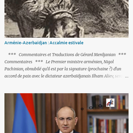
réalisation du putsch lui-même.
Arménie-Azerbaïdjan : Accalmie estivale
*** Commentaires et Traductions de Gérard Merdjanian ***
Commentaires *** Le Premier ministre arménien, Nigol
Pachinian, obnubilé qu'il est par la signature (prochaine ?) d'un
accord de paix avec le dictateur azerbaïdjanais Ilham Aliev, serait
fort avisé de lire les fables de Jean de La Fontaine et plus
particulièrement, « Le Chien qui lâche sa proie pour l'ombre ».
C'est hélas fort peu probable ; l'Histoire ou la Littérature ne sont
pas ses points forts, pas plus d'ailleurs que les négociations avec le
tandem turco-azéri. Faisant fi de tout ce qui précède la chute de
l'URSS, il est exclusivement intéressé par ce qu'il nomme «
l'Arménie réelle ». Même les trois présidents qu'ils l'ont précédés ne