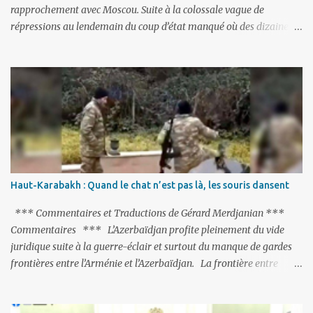
rapprochement avec Moscou. Suite à la colossale vague de
répressions au lendemain du coup d’état manqué où des dizaines
de milliers de personnes ont été placées en garde à vue, ou
limogées, ou privées d’emplois car leurs lieux de travail ont été
fermés, ses relations avec les Occidentaux se sont notablement
refroidies ; Moscou s’était abstenu de critiquer Ankara sur cette
purge massive. Avec en perspective, une épée de Damoclès
suspendue au-dessus de la tête - la fin des négociations d’adhésion
à l’UE si la peine de mort est rétablie ; Et des menaces non voilées
envers les Etats-Unis : «Si Gülen n'est pas extradé, les États-Unis
sacrifieront les relations bilatérales à cause de ce terroriste» , a
Haut-Karabakh : Quand le chat n’est pas là, les souris dansent
prévenu le ministre turc de la Justice, Bekir Bozdag.
*** Commentaires et Traductions de Gérard Merdjanian ***
Commentaires *** L’Azerbaïdjan profite pleinement du vide
juridique suite à la guerre-éclair et surtout du manque de gardes
frontières entre l’Arménie et l’Azerbaïdjan. La frontière entre
l’Arménie et la Turquie (268km) est essentiellement gardée par des
gardes-frontière russes rattachés à la base militaire russe 102 de