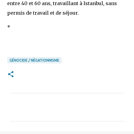
entre 40 et 60 ans, travaillant à Istanbul, sans
permis de travail et de séjour.
*
GÉNOCIDE / NÉGATIONNISME
C
o
m
m