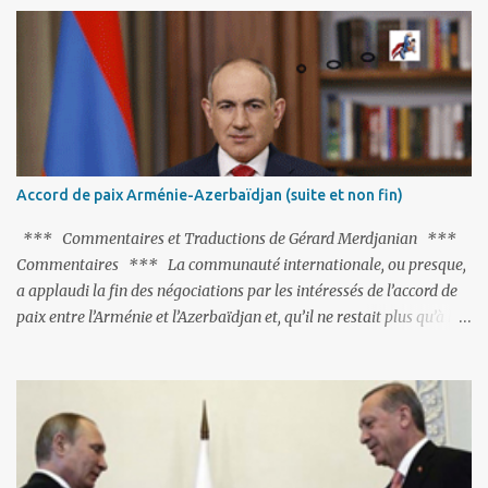
particulièrement, « Le Chien qui lâche sa proie pour l'ombre ».
C'est hélas fort peu probable ; l'Histoire ou la Littérature ne sont
pas ses points forts, pas plus d'ailleurs que les négociations avec le
tandem turco-azéri. Faisant fi de tout ce qui précède la chute de
l'URSS, il est exclusivement intéressé par ce qu'il nomme «
l'Arménie réelle ». Même les trois présidents qu'ils l'ont précédés ne
trouvent pas grâce à ses yeux, les traitant de tous les noms, avant
de les traîner en justice. Et comme les politiciens ne lui suffisent
Accord de paix Arménie-Azerbaïdjan (suite et non fin)
pas, il s'attaque aux dignitaires de l'Église arménienne, les...
*** Commentaires et Traductions de Gérard Merdjanian ***
Commentaires *** La communauté internationale, ou presque,
a applaudi la fin des négociations par les intéressés de l’accord de
paix entre l’Arménie et l’Azerbaïdjan et, qu’il ne restait plus qu’à le
finaliser. Oui, mais… Rappelons que le projet d'accord de paix
comprend 17 articles, dont 15 avaient déjà fait l'objet d'un accord.
Les deux points non résolus portaient sur la renonciation aux
revendications internationales mutuelles et sur l'abstention de
déployer des représentants d'autres pays le long de la frontière
entre l'Arménie et l'Azerbaïdjan. C’est chose faite, l’Arménie a