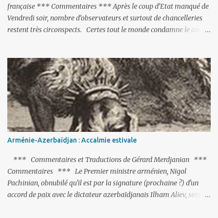
française *** Commentaires *** Après le coup d’Etat manqué de
Vendredi soir, nombre d’observateurs et surtout de chancelleries
restent très circonspects. Certes tout le monde condamne le coup
d’Etat mené par une partie de l’armée et trouve normal que les
putschistes soient jugés. Mais là où le bât blesse, c’est sur les
actions menées par le président Erdoğan, et pour certains sur la
réalisation du putsch lui-même.
Arménie-Azerbaïdjan : Accalmie estivale
*** Commentaires et Traductions de Gérard Merdjanian ***
Commentaires *** Le Premier ministre arménien, Nigol
Pachinian, obnubilé qu'il est par la signature (prochaine ?) d'un
accord de paix avec le dictateur azerbaïdjanais Ilham Aliev, serait
fort avisé de lire les fables de Jean de La Fontaine et plus