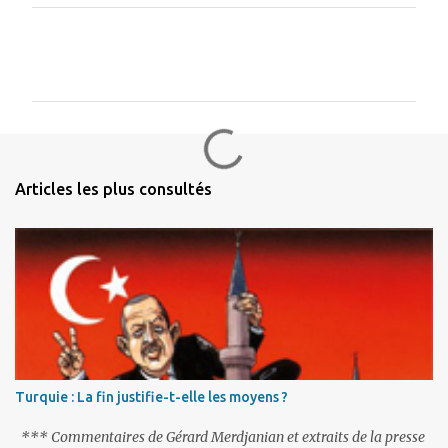
C
o
m
m
e
n
Articles les plus consultés
t
a
i
r
e
s
Turquie : La fin justifie-t-elle les moyens ?
*** Commentaires de Gérard Merdjanian et extraits de la presse