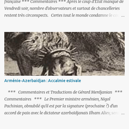
française *** Commentaires *** Après le coup d’Etat manqué de
Vendredi soir, nombre d’observateurs et surtout de chancelleries
restent très circonspects. Certes tout le monde condamne le coup
d’Etat mené par une partie de l’armée et trouve normal que les
putschistes soient jugés. Mais là où le bât blesse, c’est sur les
actions menées par le président Erdoğan, et pour certains sur la
réalisation du putsch lui-même.
Arménie-Azerbaïdjan : Accalmie estivale
*** Commentaires et Traductions de Gérard Merdjanian ***
Commentaires *** Le Premier ministre arménien, Nigol
Pachinian, obnubilé qu'il est par la signature (prochaine ?) d'un
accord de paix avec le dictateur azerbaïdjanais Ilham Aliev, serait
fort avisé de lire les fables de Jean de La Fontaine et plus
particulièrement, « Le Chien qui lâche sa proie pour l'ombre ».