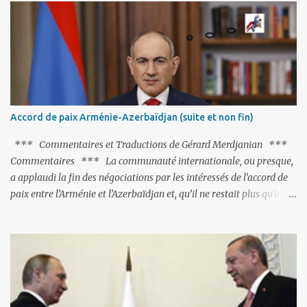
C'est hélas fort peu probable ; l'Histoire ou la Littérature ne sont
pas ses points forts, pas plus d'ailleurs que les négociations avec le
tandem turco-azéri. Faisant fi de tout ce qui précède la chute de
l'URSS, il est exclusivement intéressé par ce qu'il nomme «
l'Arménie réelle ». Même les trois présidents qu'ils l'ont précédés ne
trouvent pas grâce à ses yeux, les traitant de tous les noms, avant
de les traîner en justice. Et comme les politiciens ne lui suffisent
Accord de paix Arménie-Azerbaïdjan (suite et non fin)
pas, il s'attaque aux dignitaires de l'Église arménienne, les...
*** Commentaires et Traductions de Gérard Merdjanian ***
Commentaires *** La communauté internationale, ou presque,
a applaudi la fin des négociations par les intéressés de l’accord de
paix entre l’Arménie et l’Azerbaïdjan et, qu’il ne restait plus qu’à le
finaliser. Oui, mais… Rappelons que le projet d'accord de paix
comprend 17 articles, dont 15 avaient déjà fait l'objet d'un accord.
Les deux points non résolus portaient sur la renonciation aux
revendications internationales mutuelles et sur l'abstention de
déployer des représentants d'autres pays le long de la frontière
entre l'Arménie et l'Azerbaïdjan. C’est chose faite, l’Arménie a