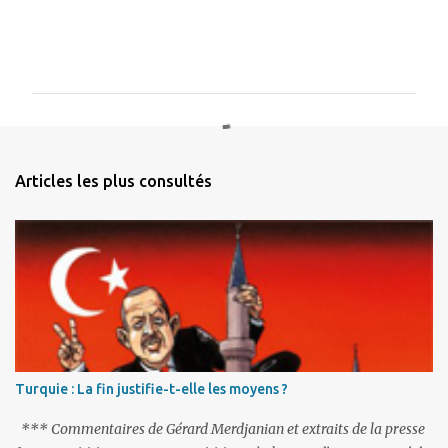
C
o
m
m
e
n
Articles les plus consultés
t
a
i
r
e
s
Turquie : La fin justifie-t-elle les moyens ?
*** Commentaires de Gérard Merdjanian et extraits de la presse