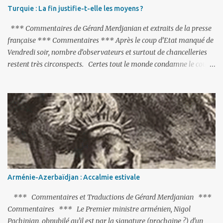
Turquie : La fin justifie-t-elle les moyens ?
*** Commentaires de Gérard Merdjanian et extraits de la presse
française *** Commentaires *** Après le coup d’Etat manqué de
Vendredi soir, nombre d’observateurs et surtout de chancelleries
restent très circonspects. Certes tout le monde condamne le coup
d’Etat mené par une partie de l’armée et trouve normal que les
putschistes soient jugés. Mais là où le bât blesse, c’est sur les
actions menées par le président Erdoğan, et pour certains sur la
réalisation du putsch lui-même.
Arménie-Azerbaïdjan : Accalmie estivale
*** Commentaires et Traductions de Gérard Merdjanian ***
Commentaires *** Le Premier ministre arménien, Nigol
Pachinian, obnubilé qu'il est par la signature (prochaine ?) d'un