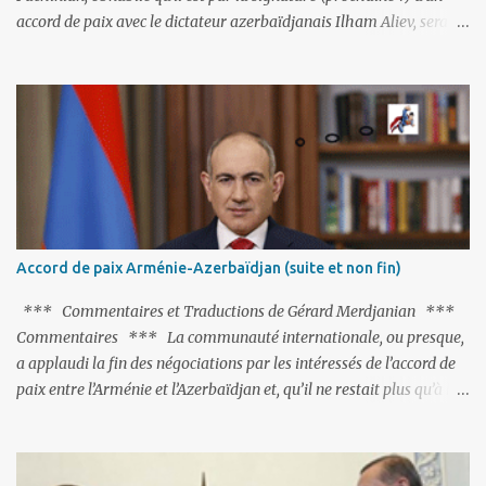
accord de paix avec le dictateur azerbaïdjanais Ilham Aliev, serait
fort avisé de lire les fables de Jean de La Fontaine et plus
particulièrement, « Le Chien qui lâche sa proie pour l'ombre ».
C'est hélas fort peu probable ; l'Histoire ou la Littérature ne sont
pas ses points forts, pas plus d'ailleurs que les négociations avec le
tandem turco-azéri. Faisant fi de tout ce qui précède la chute de
l'URSS, il est exclusivement intéressé par ce qu'il nomme «
l'Arménie réelle ». Même les trois présidents qu'ils l'ont précédés ne
trouvent pas grâce à ses yeux, les traitant de tous les noms, avant
de les traîner en justice. Et comme les politiciens ne lui suffisent
Accord de paix Arménie-Azerbaïdjan (suite et non fin)
pas, il s'attaque aux dignitaires de l'Église arménienne, les...
*** Commentaires et Traductions de Gérard Merdjanian ***
Commentaires *** La communauté internationale, ou presque,
a applaudi la fin des négociations par les intéressés de l’accord de
paix entre l’Arménie et l’Azerbaïdjan et, qu’il ne restait plus qu’à le
finaliser. Oui, mais… Rappelons que le projet d'accord de paix
comprend 17 articles, dont 15 avaient déjà fait l'objet d'un accord.
Les deux points non résolus portaient sur la renonciation aux