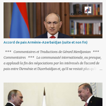
particulièrement, « Le Chien qui lâche sa proie pour l'ombre ».
C'est hélas fort peu probable ; l'Histoire ou la Littérature ne sont
pas ses points forts, pas plus d'ailleurs que les négociations avec le
tandem turco-azéri. Faisant fi de tout ce qui précède la chute de
l'URSS, il est exclusivement intéressé par ce qu'il nomme «
l'Arménie réelle ». Même les trois présidents qu'ils l'ont précédés ne
trouvent pas grâce à ses yeux, les traitant de tous les noms, avant
de les traîner en justice. Et comme les politiciens ne lui suffisent
Accord de paix Arménie-Azerbaïdjan (suite et non fin)
pas, il s'attaque aux dignitaires de l'Église arménienne, les...
*** Commentaires et Traductions de Gérard Merdjanian ***
Commentaires *** La communauté internationale, ou presque,
a applaudi la fin des négociations par les intéressés de l’accord de
paix entre l’Arménie et l’Azerbaïdjan et, qu’il ne restait plus qu’à le
finaliser. Oui, mais… Rappelons que le projet d'accord de paix
comprend 17 articles, dont 15 avaient déjà fait l'objet d'un accord.
Les deux points non résolus portaient sur la renonciation aux
revendications internationales mutuelles et sur l'abstention de
déployer des représentants d'autres pays le long de la frontière
entre l'Arménie et l'Azerbaïdjan. C’est chose faite, l’Arménie a