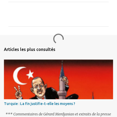
C
o
m
m
e
n
Articles les plus consultés
t
a
i
r
e
s
Turquie : La fin justifie-t-elle les moyens ?
*** Commentaires de Gérard Merdjanian et extraits de la presse