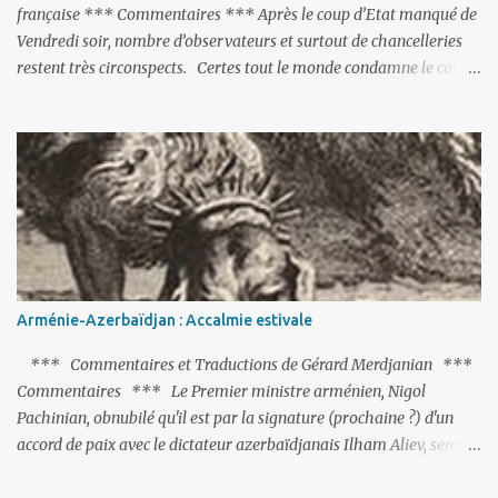
française *** Commentaires *** Après le coup d’Etat manqué de
Vendredi soir, nombre d’observateurs et surtout de chancelleries
restent très circonspects. Certes tout le monde condamne le coup
d’Etat mené par une partie de l’armée et trouve normal que les
putschistes soient jugés. Mais là où le bât blesse, c’est sur les
actions menées par le président Erdoğan, et pour certains sur la
réalisation du putsch lui-même.
Arménie-Azerbaïdjan : Accalmie estivale
*** Commentaires et Traductions de Gérard Merdjanian ***
Commentaires *** Le Premier ministre arménien, Nigol
Pachinian, obnubilé qu'il est par la signature (prochaine ?) d'un
accord de paix avec le dictateur azerbaïdjanais Ilham Aliev, serait
fort avisé de lire les fables de Jean de La Fontaine et plus