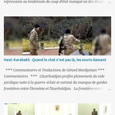
répressions au lendemain du coup d’état manqué où des dizaines
de milliers de personnes ont été placées en garde à vue, ou
limogées, ou privées d’emplois car leurs lieux de travail ont été
fermés, ses relations avec les Occidentaux se sont notablement
refroidies ; Moscou s’était abstenu de critiquer Ankara sur cette
purge massive. Avec en perspective, une épée de Damoclès
suspendue au-dessus de la tête - la fin des négociations d’adhésion
à l’UE si la peine de mort est rétablie ; Et des menaces non voilées
envers les Etats-Unis : «Si Gülen n'est pas extradé, les États-Unis
sacrifieront les relations bilatérales à cause de ce terroriste» , a
Haut-Karabakh : Quand le chat n’est pas là, les souris dansent
prévenu le ministre turc de la Justice, Bekir Bozdag.
*** Commentaires et Traductions de Gérard Merdjanian ***
Commentaires *** L’Azerbaïdjan profite pleinement du vide
juridique suite à la guerre-éclair et surtout du manque de gardes
frontières entre l’Arménie et l’Azerbaïdjan. La frontière entre
l’Arménie et la Turquie (268km) est essentiellement gardée par des
gardes-frontière russes rattachés à la base militaire russe 102 de
Gumri. On ne sait jamais si l’envie prenait au zigoto d’en face
d’envoyer ses chars sur Erevan (1). Si les 221km de frontière avec