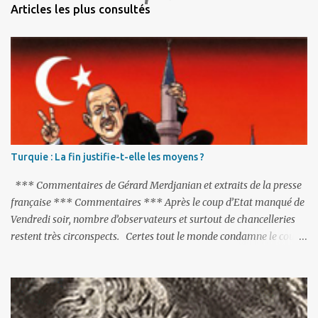
n
Articles les plus consultés
t
a
i
r
e
s
Turquie : La fin justifie-t-elle les moyens ?
*** Commentaires de Gérard Merdjanian et extraits de la presse
française *** Commentaires *** Après le coup d’Etat manqué de
Vendredi soir, nombre d’observateurs et surtout de chancelleries
restent très circonspects. Certes tout le monde condamne le coup
d’Etat mené par une partie de l’armée et trouve normal que les
putschistes soient jugés. Mais là où le bât blesse, c’est sur les
actions menées par le président Erdoğan, et pour certains sur la
réalisation du putsch lui-même.