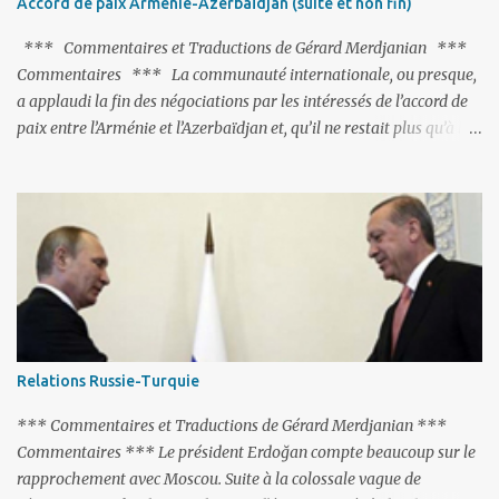
Accord de paix Arménie-Azerbaïdjan (suite et non fin)
pas, il s'attaque aux dignitaires de l'Église arménienne, les...
*** Commentaires et Traductions de Gérard Merdjanian ***
Commentaires *** La communauté internationale, ou presque,
a applaudi la fin des négociations par les intéressés de l’accord de
paix entre l’Arménie et l’Azerbaïdjan et, qu’il ne restait plus qu’à le
finaliser. Oui, mais… Rappelons que le projet d'accord de paix
comprend 17 articles, dont 15 avaient déjà fait l'objet d'un accord.
Les deux points non résolus portaient sur la renonciation aux
revendications internationales mutuelles et sur l'abstention de
déployer des représentants d'autres pays le long de la frontière
entre l'Arménie et l'Azerbaïdjan. C’est chose faite, l’Arménie a
accepté. Comme on pouvait s’y attendre, Bakou a posé de
nouvelles conditions préalables : 1- L’Arménie doit demander la
dissolution du Groupe de Minsk de l’OSCE ; 2- et surtout, elle doit
Relations Russie-Turquie
changer sa Constitution en supprimant toute allusion au
‘Karabakh’. Su...
*** Commentaires et Traductions de Gérard Merdjanian ***
Commentaires *** Le président Erdoğan compte beaucoup sur le
rapprochement avec Moscou. Suite à la colossale vague de