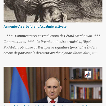
Arménie-Azerbaïdjan : Accalmie estivale
*** Commentaires et Traductions de Gérard Merdjanian ***
Commentaires *** Le Premier ministre arménien, Nigol
Pachinian, obnubilé qu'il est par la signature (prochaine ?) d'un
accord de paix avec le dictateur azerbaïdjanais Ilham Aliev, serait
fort avisé de lire les fables de Jean de La Fontaine et plus
particulièrement, « Le Chien qui lâche sa proie pour l'ombre ».
C'est hélas fort peu probable ; l'Histoire ou la Littérature ne sont
pas ses points forts, pas plus d'ailleurs que les négociations avec le
tandem turco-azéri. Faisant fi de tout ce qui précède la chute de
l'URSS, il est exclusivement intéressé par ce qu'il nomme «
l'Arménie réelle ». Même les trois présidents qu'ils l'ont précédés ne
trouvent pas grâce à ses yeux, les traitant de tous les noms, avant
de les traîner en justice. Et comme les politiciens ne lui suffisent