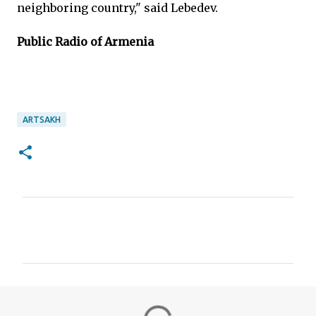
neighboring country," said Lebedev.
Public Radio of Armenia
ARTSAKH
C
o
m
m
e