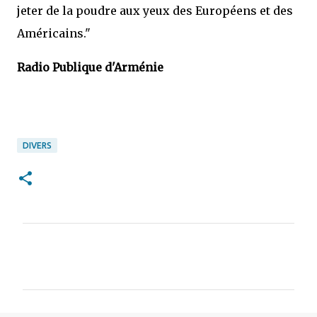
jeter de la poudre aux yeux des Européens et des
Américains."
Radio Publique d'Arménie
DIVERS
C
o
m
m