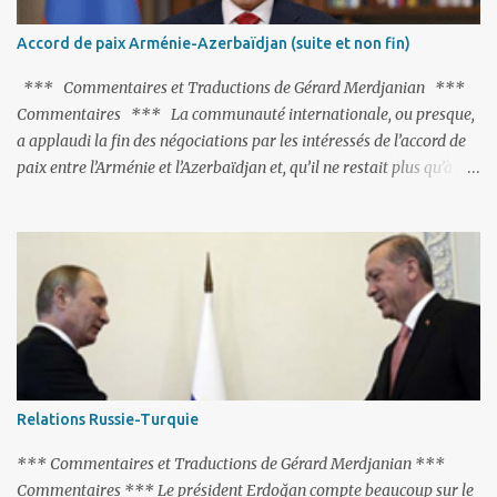
trouvent pas grâce à ses yeux, les traitant de tous les noms, avant
de les traîner en justice. Et comme les politiciens ne lui suffisent
Accord de paix Arménie-Azerbaïdjan (suite et non fin)
pas, il s'attaque aux dignitaires de l'Église arménienne, les...
*** Commentaires et Traductions de Gérard Merdjanian ***
Commentaires *** La communauté internationale, ou presque,
a applaudi la fin des négociations par les intéressés de l’accord de
paix entre l’Arménie et l’Azerbaïdjan et, qu’il ne restait plus qu’à le
finaliser. Oui, mais… Rappelons que le projet d'accord de paix
comprend 17 articles, dont 15 avaient déjà fait l'objet d'un accord.
Les deux points non résolus portaient sur la renonciation aux
revendications internationales mutuelles et sur l'abstention de
déployer des représentants d'autres pays le long de la frontière
entre l'Arménie et l'Azerbaïdjan. C’est chose faite, l’Arménie a
accepté. Comme on pouvait s’y attendre, Bakou a posé de
nouvelles conditions préalables : 1- L’Arménie doit demander la
dissolution du Groupe de Minsk de l’OSCE ; 2- et surtout, elle doit
Relations Russie-Turquie
changer sa Constitution en supprimant toute allusion au
‘Karabakh’. Su...
*** Commentaires et Traductions de Gérard Merdjanian ***
Commentaires *** Le président Erdoğan compte beaucoup sur le