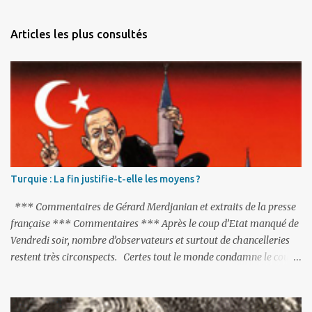
e
n
Articles les plus consultés
t
a
i
r
e
s
Turquie : La fin justifie-t-elle les moyens ?
*** Commentaires de Gérard Merdjanian et extraits de la presse
française *** Commentaires *** Après le coup d’Etat manqué de
Vendredi soir, nombre d’observateurs et surtout de chancelleries
restent très circonspects. Certes tout le monde condamne le coup
d’Etat mené par une partie de l’armée et trouve normal que les
putschistes soient jugés. Mais là où le bât blesse, c’est sur les
actions menées par le président Erdoğan, et pour certains sur la