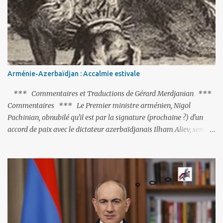
réalisation du putsch lui-même.
Arménie-Azerbaïdjan : Accalmie estivale
*** Commentaires et Traductions de Gérard Merdjanian ***
Commentaires *** Le Premier ministre arménien, Nigol
Pachinian, obnubilé qu'il est par la signature (prochaine ?) d'un
accord de paix avec le dictateur azerbaïdjanais Ilham Aliev, serait
fort avisé de lire les fables de Jean de La Fontaine et plus
particulièrement, « Le Chien qui lâche sa proie pour l'ombre ».
C'est hélas fort peu probable ; l'Histoire ou la Littérature ne sont
pas ses points forts, pas plus d'ailleurs que les négociations avec le
tandem turco-azéri. Faisant fi de tout ce qui précède la chute de
l'URSS, il est exclusivement intéressé par ce qu'il nomme «
l'Arménie réelle ». Même les trois présidents qu'ils l'ont précédés ne