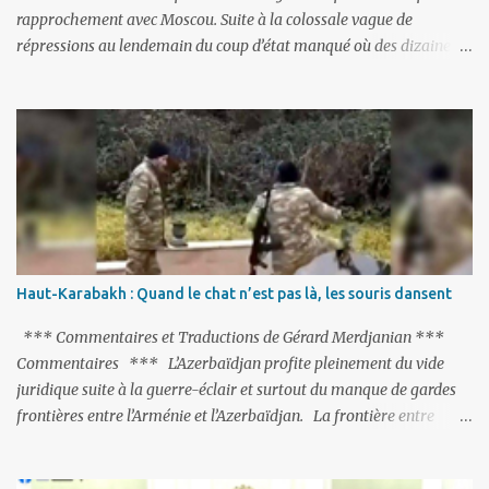
rapprochement avec Moscou. Suite à la colossale vague de
répressions au lendemain du coup d’état manqué où des dizaines
de milliers de personnes ont été placées en garde à vue, ou
limogées, ou privées d’emplois car leurs lieux de travail ont été
fermés, ses relations avec les Occidentaux se sont notablement
refroidies ; Moscou s’était abstenu de critiquer Ankara sur cette
purge massive. Avec en perspective, une épée de Damoclès
suspendue au-dessus de la tête - la fin des négociations d’adhésion
à l’UE si la peine de mort est rétablie ; Et des menaces non voilées
envers les Etats-Unis : «Si Gülen n'est pas extradé, les États-Unis
sacrifieront les relations bilatérales à cause de ce terroriste» , a
Haut-Karabakh : Quand le chat n’est pas là, les souris dansent
prévenu le ministre turc de la Justice, Bekir Bozdag.
*** Commentaires et Traductions de Gérard Merdjanian ***
Commentaires *** L’Azerbaïdjan profite pleinement du vide
juridique suite à la guerre-éclair et surtout du manque de gardes
frontières entre l’Arménie et l’Azerbaïdjan. La frontière entre
l’Arménie et la Turquie (268km) est essentiellement gardée par des
gardes-frontière russes rattachés à la base militaire russe 102 de