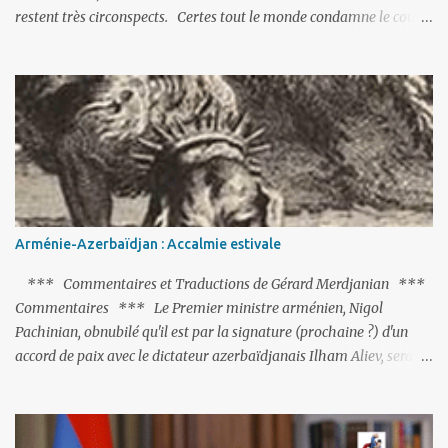
restent très circonspects. Certes tout le monde condamne le coup
d’Etat mené par une partie de l’armée et trouve normal que les
putschistes soient jugés. Mais là où le bât blesse, c’est sur les
actions menées par le président Erdoğan, et pour certains sur la
réalisation du putsch lui-même.
Arménie-Azerbaïdjan : Accalmie estivale
*** Commentaires et Traductions de Gérard Merdjanian ***
Commentaires *** Le Premier ministre arménien, Nigol
Pachinian, obnubilé qu'il est par la signature (prochaine ?) d'un
accord de paix avec le dictateur azerbaïdjanais Ilham Aliev, serait
fort avisé de lire les fables de Jean de La Fontaine et plus
particulièrement, « Le Chien qui lâche sa proie pour l'ombre ».
C'est hélas fort peu probable ; l'Histoire ou la Littérature ne sont