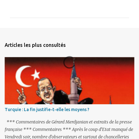
o
m
m
e
n
Articles les plus consultés
t
a
i
r
e
s
Turquie : La fin justifie-t-elle les moyens ?
*** Commentaires de Gérard Merdjanian et extraits de la presse
française *** Commentaires *** Après le coup d’Etat manqué de
Vendredi soir, nombre d’observateurs et surtout de chancelleries