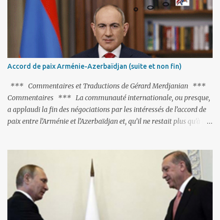
pas ses points forts, pas plus d'ailleurs que les négociations avec le
tandem turco-azéri. Faisant fi de tout ce qui précède la chute de
l'URSS, il est exclusivement intéressé par ce qu'il nomme «
l'Arménie réelle ». Même les trois présidents qu'ils l'ont précédés ne
trouvent pas grâce à ses yeux, les traitant de tous les noms, avant
de les traîner en justice. Et comme les politiciens ne lui suffisent
Accord de paix Arménie-Azerbaïdjan (suite et non fin)
pas, il s'attaque aux dignitaires de l'Église arménienne, les...
*** Commentaires et Traductions de Gérard Merdjanian ***
Commentaires *** La communauté internationale, ou presque,
a applaudi la fin des négociations par les intéressés de l’accord de
paix entre l’Arménie et l’Azerbaïdjan et, qu’il ne restait plus qu’à le
finaliser. Oui, mais… Rappelons que le projet d'accord de paix
comprend 17 articles, dont 15 avaient déjà fait l'objet d'un accord.
Les deux points non résolus portaient sur la renonciation aux
revendications internationales mutuelles et sur l'abstention de
déployer des représentants d'autres pays le long de la frontière
entre l'Arménie et l'Azerbaïdjan. C’est chose faite, l’Arménie a
accepté. Comme on pouvait s’y attendre, Bakou a posé de
nouvelles conditions préalables : 1- L’Arménie doit demander la