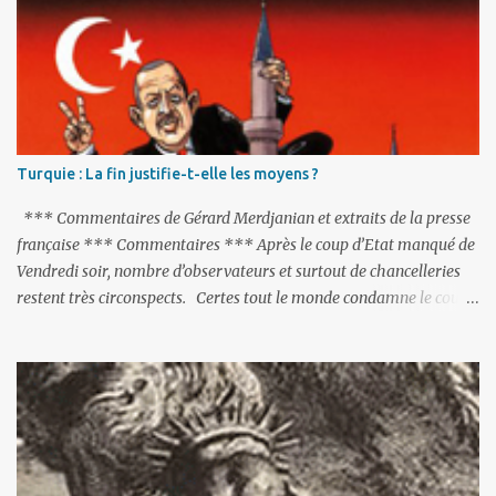
i
r
e
s
Turquie : La fin justifie-t-elle les moyens ?
*** Commentaires de Gérard Merdjanian et extraits de la presse
française *** Commentaires *** Après le coup d’Etat manqué de
Vendredi soir, nombre d’observateurs et surtout de chancelleries
restent très circonspects. Certes tout le monde condamne le coup
d’Etat mené par une partie de l’armée et trouve normal que les
putschistes soient jugés. Mais là où le bât blesse, c’est sur les
actions menées par le président Erdoğan, et pour certains sur la
réalisation du putsch lui-même.