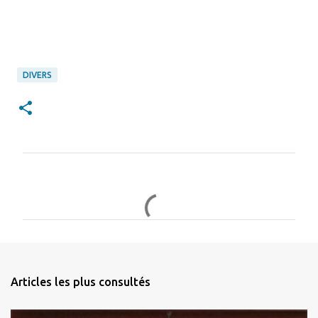
DIVERS
C
o
m
m
e
n
Articles les plus consultés
t
a