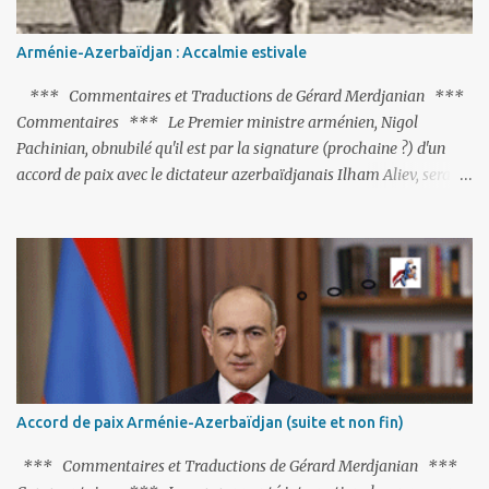
Arménie-Azerbaïdjan : Accalmie estivale
*** Commentaires et Traductions de Gérard Merdjanian ***
Commentaires *** Le Premier ministre arménien, Nigol
Pachinian, obnubilé qu'il est par la signature (prochaine ?) d'un
accord de paix avec le dictateur azerbaïdjanais Ilham Aliev, serait
fort avisé de lire les fables de Jean de La Fontaine et plus
particulièrement, « Le Chien qui lâche sa proie pour l'ombre ».
C'est hélas fort peu probable ; l'Histoire ou la Littérature ne sont
pas ses points forts, pas plus d'ailleurs que les négociations avec le
tandem turco-azéri. Faisant fi de tout ce qui précède la chute de
l'URSS, il est exclusivement intéressé par ce qu'il nomme «
l'Arménie réelle ». Même les trois présidents qu'ils l'ont précédés ne
trouvent pas grâce à ses yeux, les traitant de tous les noms, avant
de les traîner en justice. Et comme les politiciens ne lui suffisent
Accord de paix Arménie-Azerbaïdjan (suite et non fin)
pas, il s'attaque aux dignitaires de l'Église arménienne, les...
*** Commentaires et Traductions de Gérard Merdjanian ***