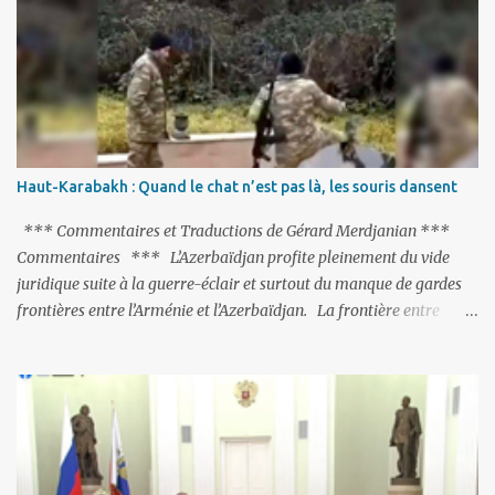
fermés, ses relations avec les Occidentaux se sont notablement
refroidies ; Moscou s’était abstenu de critiquer Ankara sur cette
purge massive. Avec en perspective, une épée de Damoclès
suspendue au-dessus de la tête - la fin des négociations d’adhésion
à l’UE si la peine de mort est rétablie ; Et des menaces non voilées
envers les Etats-Unis : «Si Gülen n'est pas extradé, les États-Unis
sacrifieront les relations bilatérales à cause de ce terroriste» , a
Haut-Karabakh : Quand le chat n’est pas là, les souris dansent
prévenu le ministre turc de la Justice, Bekir Bozdag.
*** Commentaires et Traductions de Gérard Merdjanian ***
Commentaires *** L’Azerbaïdjan profite pleinement du vide
juridique suite à la guerre-éclair et surtout du manque de gardes
frontières entre l’Arménie et l’Azerbaïdjan. La frontière entre
l’Arménie et la Turquie (268km) est essentiellement gardée par des
gardes-frontière russes rattachés à la base militaire russe 102 de
Gumri. On ne sait jamais si l’envie prenait au zigoto d’en face
d’envoyer ses chars sur Erevan (1). Si les 221km de frontière avec
le Nakhitchevan, bien que non-gardé par les Russes, ne posent pas
de problèmes majeurs, il n’en est pas de même des 566km avec