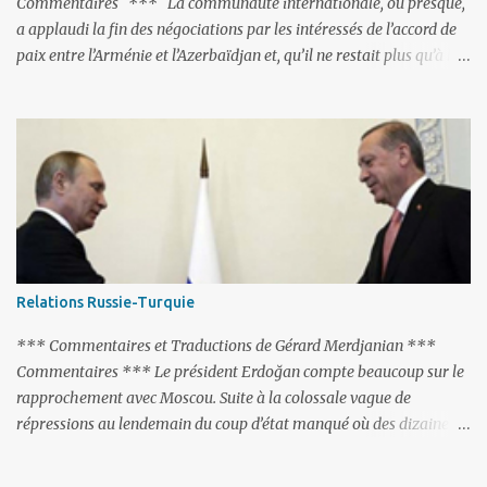
Commentaires *** La communauté internationale, ou presque,
a applaudi la fin des négociations par les intéressés de l’accord de
paix entre l’Arménie et l’Azerbaïdjan et, qu’il ne restait plus qu’à le
finaliser. Oui, mais… Rappelons que le projet d'accord de paix
comprend 17 articles, dont 15 avaient déjà fait l'objet d'un accord.
Les deux points non résolus portaient sur la renonciation aux
revendications internationales mutuelles et sur l'abstention de
déployer des représentants d'autres pays le long de la frontière
entre l'Arménie et l'Azerbaïdjan. C’est chose faite, l’Arménie a
accepté. Comme on pouvait s’y attendre, Bakou a posé de
nouvelles conditions préalables : 1- L’Arménie doit demander la
dissolution du Groupe de Minsk de l’OSCE ; 2- et surtout, elle doit
Relations Russie-Turquie
changer sa Constitution en supprimant toute allusion au
‘Karabakh’. Su...
*** Commentaires et Traductions de Gérard Merdjanian ***
Commentaires *** Le président Erdoğan compte beaucoup sur le
rapprochement avec Moscou. Suite à la colossale vague de
répressions au lendemain du coup d’état manqué où des dizaines
de milliers de personnes ont été placées en garde à vue, ou
limogées, ou privées d’emplois car leurs lieux de travail ont été