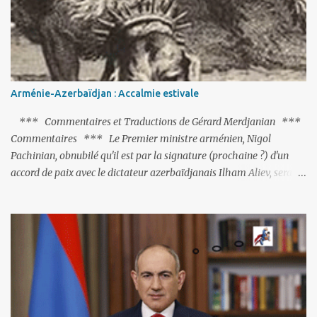
réalisation du putsch lui-même.
Arménie-Azerbaïdjan : Accalmie estivale
*** Commentaires et Traductions de Gérard Merdjanian ***
Commentaires *** Le Premier ministre arménien, Nigol
Pachinian, obnubilé qu'il est par la signature (prochaine ?) d'un
accord de paix avec le dictateur azerbaïdjanais Ilham Aliev, serait
fort avisé de lire les fables de Jean de La Fontaine et plus
particulièrement, « Le Chien qui lâche sa proie pour l'ombre ».
C'est hélas fort peu probable ; l'Histoire ou la Littérature ne sont
pas ses points forts, pas plus d'ailleurs que les négociations avec le
tandem turco-azéri. Faisant fi de tout ce qui précède la chute de
l'URSS, il est exclusivement intéressé par ce qu'il nomme «
l'Arménie réelle ». Même les trois présidents qu'ils l'ont précédés ne
trouvent pas grâce à ses yeux, les traitant de tous les noms, avant