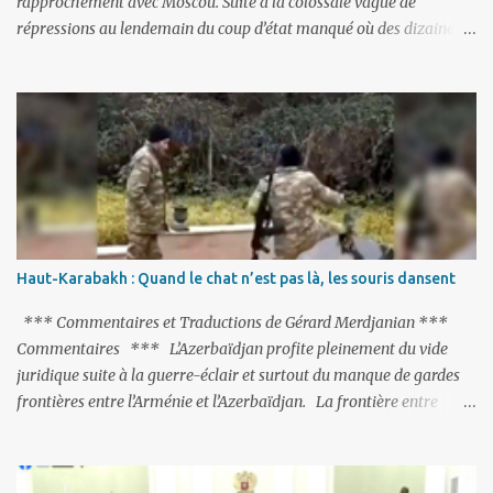
rapprochement avec Moscou. Suite à la colossale vague de
répressions au lendemain du coup d’état manqué où des dizaines
de milliers de personnes ont été placées en garde à vue, ou
limogées, ou privées d’emplois car leurs lieux de travail ont été
fermés, ses relations avec les Occidentaux se sont notablement
refroidies ; Moscou s’était abstenu de critiquer Ankara sur cette
purge massive. Avec en perspective, une épée de Damoclès
suspendue au-dessus de la tête - la fin des négociations d’adhésion
à l’UE si la peine de mort est rétablie ; Et des menaces non voilées
envers les Etats-Unis : «Si Gülen n'est pas extradé, les États-Unis
sacrifieront les relations bilatérales à cause de ce terroriste» , a
Haut-Karabakh : Quand le chat n’est pas là, les souris dansent
prévenu le ministre turc de la Justice, Bekir Bozdag.
*** Commentaires et Traductions de Gérard Merdjanian ***
Commentaires *** L’Azerbaïdjan profite pleinement du vide
juridique suite à la guerre-éclair et surtout du manque de gardes
frontières entre l’Arménie et l’Azerbaïdjan. La frontière entre
l’Arménie et la Turquie (268km) est essentiellement gardée par des
gardes-frontière russes rattachés à la base militaire russe 102 de
Gumri. On ne sait jamais si l’envie prenait au zigoto d’en face