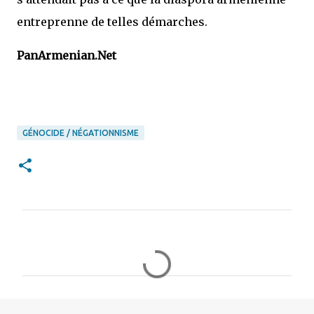
entreprenne de telles démarches.
PanArmenian.Net
GÉNOCIDE / NÉGATIONNISME
C
o
m
m
e