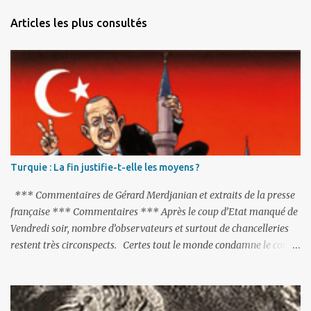
n
Articles les plus consultés
t
a
i
r
e
s
Turquie : La fin justifie-t-elle les moyens ?
*** Commentaires de Gérard Merdjanian et extraits de la presse
française *** Commentaires *** Après le coup d’Etat manqué de
Vendredi soir, nombre d’observateurs et surtout de chancelleries
restent très circonspects. Certes tout le monde condamne le coup
d’Etat mené par une partie de l’armée et trouve normal que les
putschistes soient jugés. Mais là où le bât blesse, c’est sur les
actions menées par le président Erdoğan, et pour certains sur la