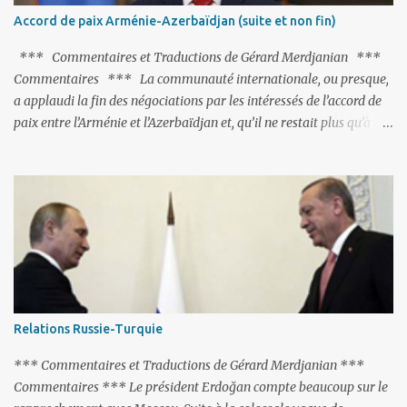
de les traîner en justice. Et comme les politiciens ne lui suffisent
Accord de paix Arménie-Azerbaïdjan (suite et non fin)
pas, il s'attaque aux dignitaires de l'Église arménienne, les...
*** Commentaires et Traductions de Gérard Merdjanian ***
Commentaires *** La communauté internationale, ou presque,
a applaudi la fin des négociations par les intéressés de l’accord de
paix entre l’Arménie et l’Azerbaïdjan et, qu’il ne restait plus qu’à le
finaliser. Oui, mais… Rappelons que le projet d'accord de paix
comprend 17 articles, dont 15 avaient déjà fait l'objet d'un accord.
Les deux points non résolus portaient sur la renonciation aux
revendications internationales mutuelles et sur l'abstention de
déployer des représentants d'autres pays le long de la frontière
entre l'Arménie et l'Azerbaïdjan. C’est chose faite, l’Arménie a
accepté. Comme on pouvait s’y attendre, Bakou a posé de
nouvelles conditions préalables : 1- L’Arménie doit demander la
dissolution du Groupe de Minsk de l’OSCE ; 2- et surtout, elle doit
Relations Russie-Turquie
changer sa Constitution en supprimant toute allusion au
‘Karabakh’. Su...
*** Commentaires et Traductions de Gérard Merdjanian ***
Commentaires *** Le président Erdoğan compte beaucoup sur le