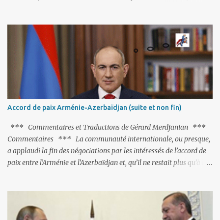
fort avisé de lire les fables de Jean de La Fontaine et plus
particulièrement, « Le Chien qui lâche sa proie pour l'ombre ».
C'est hélas fort peu probable ; l'Histoire ou la Littérature ne sont
pas ses points forts, pas plus d'ailleurs que les négociations avec le
tandem turco-azéri. Faisant fi de tout ce qui précède la chute de
l'URSS, il est exclusivement intéressé par ce qu'il nomme «
l'Arménie réelle ». Même les trois présidents qu'ils l'ont précédés ne
trouvent pas grâce à ses yeux, les traitant de tous les noms, avant
de les traîner en justice. Et comme les politiciens ne lui suffisent
Accord de paix Arménie-Azerbaïdjan (suite et non fin)
pas, il s'attaque aux dignitaires de l'Église arménienne, les...
*** Commentaires et Traductions de Gérard Merdjanian ***
Commentaires *** La communauté internationale, ou presque,
a applaudi la fin des négociations par les intéressés de l’accord de
paix entre l’Arménie et l’Azerbaïdjan et, qu’il ne restait plus qu’à le
finaliser. Oui, mais… Rappelons que le projet d'accord de paix
comprend 17 articles, dont 15 avaient déjà fait l'objet d'un accord.
Les deux points non résolus portaient sur la renonciation aux
revendications internationales mutuelles et sur l'abstention de