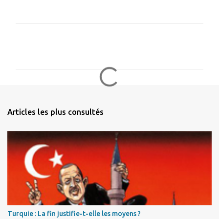
C
o
m
m
e
n
Articles les plus consultés
t
a
i
r
e
s
Turquie : La fin justifie-t-elle les moyens ?