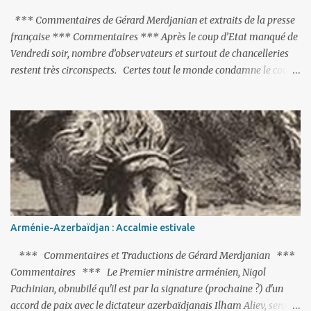
*** Commentaires de Gérard Merdjanian et extraits de la presse
française *** Commentaires *** Après le coup d’Etat manqué de
Vendredi soir, nombre d’observateurs et surtout de chancelleries
restent très circonspects. Certes tout le monde condamne le coup
d’Etat mené par une partie de l’armée et trouve normal que les
putschistes soient jugés. Mais là où le bât blesse, c’est sur les
actions menées par le président Erdoğan, et pour certains sur la
réalisation du putsch lui-même.
Arménie-Azerbaïdjan : Accalmie estivale
*** Commentaires et Traductions de Gérard Merdjanian ***
Commentaires *** Le Premier ministre arménien, Nigol
Pachinian, obnubilé qu'il est par la signature (prochaine ?) d'un
accord de paix avec le dictateur azerbaïdjanais Ilham Aliev, serait