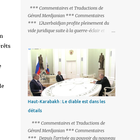
peine de mort est rétablie ; Et des menaces
*** Commentaires et Traductions de
non voilées envers les Etats-Unis : «Si Gülen
Gérard Merdjanian *** Commentaires
n'est pas extradé, les États-Unis sacrifieront
*** L’Azerbaïdjan profite pleinement du
les relations bilatérales à cause de ce
vide juridique suite à la guerre-éclair et
terroriste» , a prévenu le ministre turc de la
surtout du manque de gardes frontières
Justice, Bekir Bozdag.
érêts
entre l’Arménie et l’Azerbaïdjan. La
frontière entre l’Arménie et la Turquie
(268km) est essentiellement gardée par des
e
gardes-frontière russes rattachés à la base
militaire russe 102 de Gumri. On ne sait
jamais si l’envie prenait au zigoto d’en face
le
d’envoyer ses chars sur Erevan (1). Si les
221km de frontière avec le Nakhitchevan,
Haut-Karabakh : Le diable est dans les
bien que non-gardé par les Russes, ne posent
détails
pas de problèmes majeurs, il n’en est pas de
même des 566km avec l’Azerbaïdjan. Bakou,
*** Commentaires et Traductions de
profitant de la faiblesse de l’Arménie et
Gérard Merdjanian *** Commentaires
surtout du fait que ce sont exclusivement des
*** Depuis l’arrivée au pouvoir du nouveau