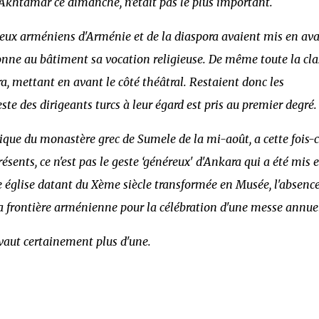
d'Akhtamar ce dimanche, n'était pas le plus important.
igieux arméniens d'Arménie et de la diaspora avaient mis en av
 donne au bâtiment sa vocation religieuse. De même toute la cla
a, mettant en avant le côté théâtral. Restaient donc les
te des dirigeants turcs à leur égard est pris au premier degré.
ique du monastère grec de Sumele de la mi-août, a cette fois-ci
ésents, ce n'est pas le geste ‘généreux' d'Ankara qui a été mis 
e église datant du Xème siècle transformée en Musée, l'absenc
, la frontière arménienne pour la célébration d'une messe annuel
vaut certainement plus d'une.