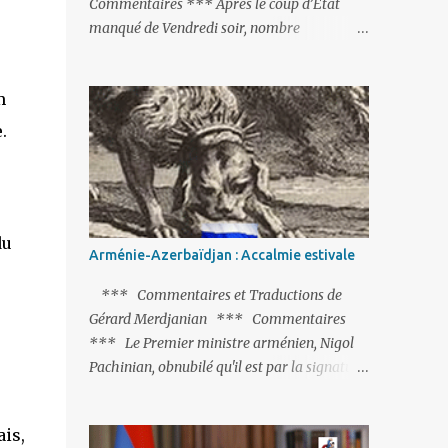
Commentaires *** Après le coup d’Etat
manqué de Vendredi soir, nombre
d’observateurs et surtout de chancelleries
restent très circonspects. Certes tout le
monde condamne le coup d’Etat mené par
une partie de l’armée et trouve normal que
.
les putschistes soient jugés. Mais là où le bât
blesse, c’est sur les actions menées par le
président Erdoğan, et pour certains sur la
réalisation du putsch lui-même.
du
Arménie-Azerbaïdjan : Accalmie estivale
*** Commentaires et Traductions de
Gérard Merdjanian *** Commentaires
*** Le Premier ministre arménien, Nigol
Pachinian, obnubilé qu'il est par la signature
(prochaine ?) d'un accord de paix avec le
dictateur azerbaïdjanais Ilham Aliev, serait
is,
fort avisé de lire les fables de Jean de La