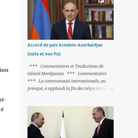
Fontaine et plus particulièrement, « Le
Chien qui lâche sa proie pour l'ombre ».
C'est hélas fort peu probable ; l'Histoire ou la
Littérature ne sont pas ses points forts, pas
plus d'ailleurs que les négociations avec le
tandem turco-azéri. Faisant fi de tout ce qui
Accord de paix Arménie-Azerbaïdjan
précède la chute de l'URSS, il est
(suite et non fin)
exclusivement intéressé par ce qu'il nomme
« l'Arménie réelle ». Même les trois
*** Commentaires et Traductions de
tion
présidents qu'ils l'ont précédés ne trouvent
Gérard Merdjanian *** Commentaires
pas grâce à ses yeux, les traitant de tous les
*** La communauté internationale, ou
noms, avant de les traîner en justice. Et
presque, a applaudi la fin des négociations
comme les politiciens ne lui suffisent pas, il
par les intéressés de l’accord de paix entre
ui-
s'attaque aux dignitaires de l'Église
l’Arménie et l’Azerbaïdjan et, qu’il ne restait
arménienne, les...
té
plus qu’à le finaliser. Oui, mais… Rappelons
que le projet d'accord de paix comprend 17
articles, dont 15 avaient déjà fait l'objet d'un
accord. Les deux points non résolus portaient