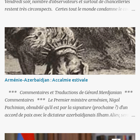
Vendredi soir, nombre d’observateurs et surtout de chancelleries
restent très circonspects. Certes tout le monde condamne le coup
d’Etat mené par une partie de l’armée et trouve normal que les
putschistes soient jugés. Mais là où le bât blesse, c’est sur les
actions menées par le président Erdoğan, et pour certains sur la
réalisation du putsch lui-même.
Arménie-Azerbaïdjan : Accalmie estivale
*** Commentaires et Traductions de Gérard Merdjanian ***
Commentaires *** Le Premier ministre arménien, Nigol
Pachinian, obnubilé qu'il est par la signature (prochaine ?) d'un
accord de paix avec le dictateur azerbaïdjanais Ilham Aliev, serait
fort avisé de lire les fables de Jean de La Fontaine et plus
particulièrement, « Le Chien qui lâche sa proie pour l'ombre ».
C'est hélas fort peu probable ; l'Histoire ou la Littérature ne sont