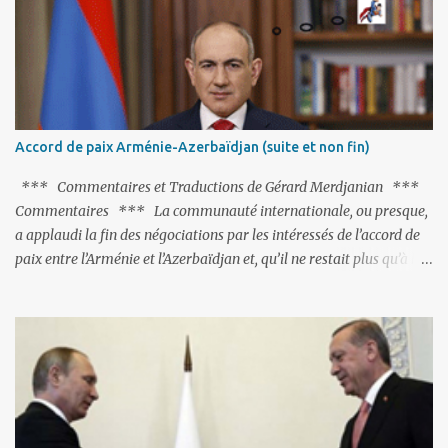
pas ses points forts, pas plus d'ailleurs que les négociations avec le
tandem turco-azéri. Faisant fi de tout ce qui précède la chute de
l'URSS, il est exclusivement intéressé par ce qu'il nomme «
l'Arménie réelle ». Même les trois présidents qu'ils l'ont précédés ne
trouvent pas grâce à ses yeux, les traitant de tous les noms, avant
de les traîner en justice. Et comme les politiciens ne lui suffisent
Accord de paix Arménie-Azerbaïdjan (suite et non fin)
pas, il s'attaque aux dignitaires de l'Église arménienne, les...
*** Commentaires et Traductions de Gérard Merdjanian ***
Commentaires *** La communauté internationale, ou presque,
a applaudi la fin des négociations par les intéressés de l’accord de
paix entre l’Arménie et l’Azerbaïdjan et, qu’il ne restait plus qu’à le
finaliser. Oui, mais… Rappelons que le projet d'accord de paix
comprend 17 articles, dont 15 avaient déjà fait l'objet d'un accord.
Les deux points non résolus portaient sur la renonciation aux
revendications internationales mutuelles et sur l'abstention de
déployer des représentants d'autres pays le long de la frontière
entre l'Arménie et l'Azerbaïdjan. C’est chose faite, l’Arménie a
accepté. Comme on pouvait s’y attendre, Bakou a posé de