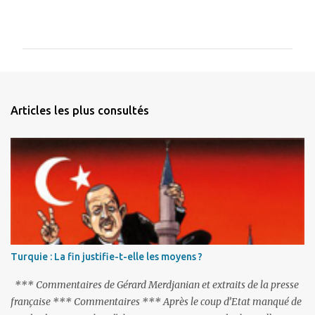
C
o
m
m
e
n
Articles les plus consultés
t
a
i
r
e
s
Turquie : La fin justifie-t-elle les moyens ?
*** Commentaires de Gérard Merdjanian et extraits de la presse
française *** Commentaires *** Après le coup d’Etat manqué de