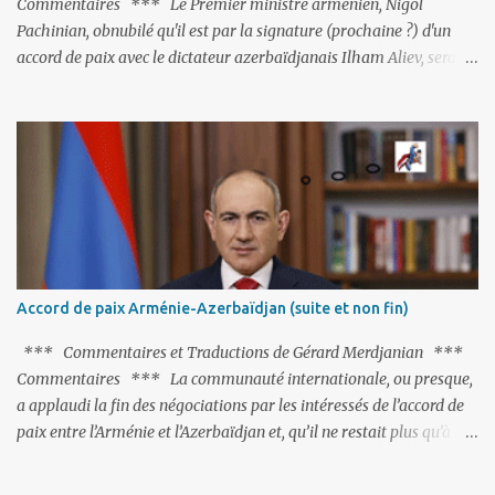
Commentaires *** Le Premier ministre arménien, Nigol
Pachinian, obnubilé qu'il est par la signature (prochaine ?) d'un
accord de paix avec le dictateur azerbaïdjanais Ilham Aliev, serait
fort avisé de lire les fables de Jean de La Fontaine et plus
particulièrement, « Le Chien qui lâche sa proie pour l'ombre ».
C'est hélas fort peu probable ; l'Histoire ou la Littérature ne sont
pas ses points forts, pas plus d'ailleurs que les négociations avec le
tandem turco-azéri. Faisant fi de tout ce qui précède la chute de
l'URSS, il est exclusivement intéressé par ce qu'il nomme «
l'Arménie réelle ». Même les trois présidents qu'ils l'ont précédés ne
trouvent pas grâce à ses yeux, les traitant de tous les noms, avant
de les traîner en justice. Et comme les politiciens ne lui suffisent
Accord de paix Arménie-Azerbaïdjan (suite et non fin)
pas, il s'attaque aux dignitaires de l'Église arménienne, les...
*** Commentaires et Traductions de Gérard Merdjanian ***
Commentaires *** La communauté internationale, ou presque,
a applaudi la fin des négociations par les intéressés de l’accord de
paix entre l’Arménie et l’Azerbaïdjan et, qu’il ne restait plus qu’à le
finaliser. Oui, mais… Rappelons que le projet d'accord de paix
comprend 17 articles, dont 15 avaient déjà fait l'objet d'un accord.