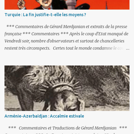
Turquie : La fin justifie-t-elle les moyens ?
*** Commentaires de Gérard Merdjanian et extraits de la presse
française *** Commentaires *** Après le coup d’Etat manqué de
Vendredi soir, nombre d’observateurs et surtout de chancelleries
restent très circonspects. Certes tout le monde condamne le coup
d’Etat mené par une partie de l’armée et trouve normal que les
putschistes soient jugés. Mais là où le bât blesse, c’est sur les
actions menées par le président Erdoğan, et pour certains sur la
réalisation du putsch lui-même.
Arménie-Azerbaïdjan : Accalmie estivale
*** Commentaires et Traductions de Gérard Merdjanian ***