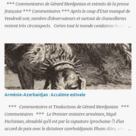
*** Commentaires de Gérard Merdjanian et extraits de la presse
française *** Commentaires *** Après le coup d’Etat manqué de
Vendredi soir, nombre d’observateurs et surtout de chancelleries
restent très circonspects. Certes tout le monde condamne le coup
d’Etat mené par une partie de l’armée et trouve normal que les
putschistes soient jugés. Mais là où le bât blesse, c’est sur les
actions menées par le président Erdoğan, et pour certains sur la
réalisation du putsch lui-même.
Arménie-Azerbaïdjan : Accalmie estivale
*** Commentaires et Traductions de Gérard Merdjanian ***
Commentaires *** Le Premier ministre arménien, Nigol
Pachinian, obnubilé qu'il est par la signature (prochaine ?) d'un
accord de paix avec le dictateur azerbaïdjanais Ilham Aliev, serait