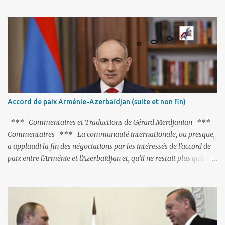
fort avisé de lire les fables de Jean de La Fontaine et plus
particulièrement, « Le Chien qui lâche sa proie pour l'ombre ».
C'est hélas fort peu probable ; l'Histoire ou la Littérature ne sont
pas ses points forts, pas plus d'ailleurs que les négociations avec le
tandem turco-azéri. Faisant fi de tout ce qui précède la chute de
l'URSS, il est exclusivement intéressé par ce qu'il nomme «
l'Arménie réelle ». Même les trois présidents qu'ils l'ont précédés ne
trouvent pas grâce à ses yeux, les traitant de tous les noms, avant
de les traîner en justice. Et comme les politiciens ne lui suffisent
Accord de paix Arménie-Azerbaïdjan (suite et non fin)
pas, il s'attaque aux dignitaires de l'Église arménienne, les...
*** Commentaires et Traductions de Gérard Merdjanian ***
Commentaires *** La communauté internationale, ou presque,
a applaudi la fin des négociations par les intéressés de l’accord de
paix entre l’Arménie et l’Azerbaïdjan et, qu’il ne restait plus qu’à le
finaliser. Oui, mais… Rappelons que le projet d'accord de paix
comprend 17 articles, dont 15 avaient déjà fait l'objet d'un accord.
Les deux points non résolus portaient sur la renonciation aux
revendications internationales mutuelles et sur l'abstention de
déployer des représentants d'autres pays le long de la frontière