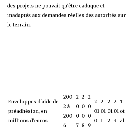
des projets ne pouvait qu'être caduque et
inadaptés aux demandes réelles des autorités sur
le terrain.
200
2
2
2
Enveloppes d'aide de
2
2
2
2
T
2 à
0
0
0
préadhésion, en
01
01
01
01
ot
200
0
0
0
millions d'euros
0
1
2
3
al
6
7
8
9