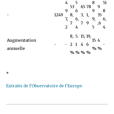
4
5
8
51
53
65
78
9
9
6
9
8
-
1249
8,
3,
1,
35
7,
6,
9,
6,
7
7
9
,6
2
4
5
4
8,
5.
15,
19,
Augmentation
15
4
-
-
2
1
4
6
-
annuelle
%
%
%
%
%
%
*
Extraits de l'Observatoire de l'Europe