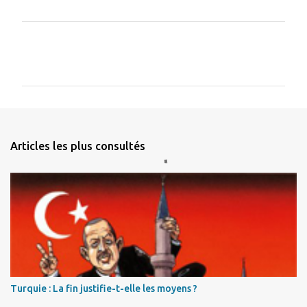
C
o
m
m
e
n
Articles les plus consultés
t
a
i
r
e
s
Turquie : La fin justifie-t-elle les moyens ?