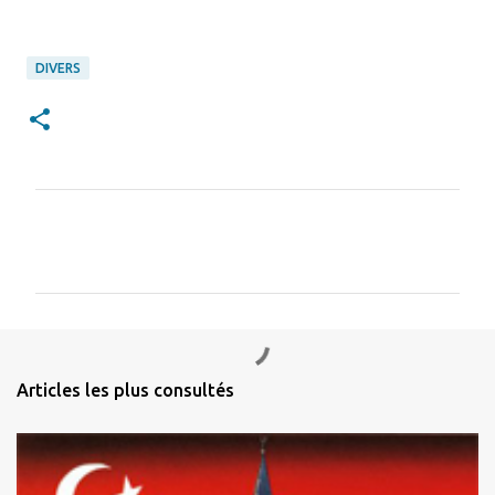
DIVERS
C
o
m
m
e
n
Articles les plus consultés
t
a
i