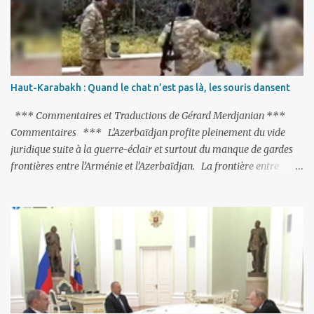
purge massive. Avec en perspective, une épée de Damoclès
suspendue au-dessus de la tête - la fin des négociations d’adhésion
à l’UE si la peine de mort est rétablie ; Et des menaces non voilées
envers les Etats-Unis : «Si Gülen n'est pas extradé, les États-Unis
sacrifieront les relations bilatérales à cause de ce terroriste» , a
Haut-Karabakh : Quand le chat n’est pas là, les souris dansent
prévenu le ministre turc de la Justice, Bekir Bozdag.
*** Commentaires et Traductions de Gérard Merdjanian ***
Commentaires *** L’Azerbaïdjan profite pleinement du vide
juridique suite à la guerre-éclair et surtout du manque de gardes
frontières entre l’Arménie et l’Azerbaïdjan. La frontière entre
l’Arménie et la Turquie (268km) est essentiellement gardée par des
gardes-frontière russes rattachés à la base militaire russe 102 de
Gumri. On ne sait jamais si l’envie prenait au zigoto d’en face
d’envoyer ses chars sur Erevan (1). Si les 221km de frontière avec
le Nakhitchevan, bien que non-gardé par les Russes, ne posent pas
de problèmes majeurs, il n’en est pas de même des 566km avec
l’Azerbaïdjan. Bakou, profitant de la faiblesse de l’Arménie et
surtout du fait que ce sont exclusivement des gardes-frontière