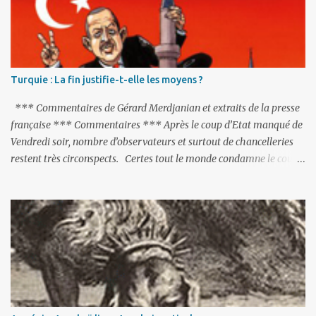
r
e
s
Turquie : La fin justifie-t-elle les moyens ?
*** Commentaires de Gérard Merdjanian et extraits de la presse
française *** Commentaires *** Après le coup d’Etat manqué de
Vendredi soir, nombre d’observateurs et surtout de chancelleries
restent très circonspects. Certes tout le monde condamne le coup
d’Etat mené par une partie de l’armée et trouve normal que les
putschistes soient jugés. Mais là où le bât blesse, c’est sur les
actions menées par le président Erdoğan, et pour certains sur la
réalisation du putsch lui-même.