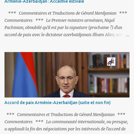
Arménie-Azerbaïdjan : Accalmie estivale
*** Commentaires et Traductions de Gérard Merdjanian ***
Commentaires *** Le Premier ministre arménien, Nigol
Pachinian, obnubilé qu'il est par la signature (prochaine ?) d'un
accord de paix avec le dictateur azerbaïdjanais Ilham Aliev, serait
fort avisé de lire les fables de Jean de La Fontaine et plus
particulièrement, « Le Chien qui lâche sa proie pour l'ombre ».
C'est hélas fort peu probable ; l'Histoire ou la Littérature ne sont
pas ses points forts, pas plus d'ailleurs que les négociations avec le
tandem turco-azéri. Faisant fi de tout ce qui précède la chute de
l'URSS, il est exclusivement intéressé par ce qu'il nomme «
l'Arménie réelle ». Même les trois présidents qu'ils l'ont précédés ne
trouvent pas grâce à ses yeux, les traitant de tous les noms, avant
de les traîner en justice. Et comme les politiciens ne lui suffisent
Accord de paix Arménie-Azerbaïdjan (suite et non fin)
pas, il s'attaque aux dignitaires de l'Église arménienne, les...
*** Commentaires et Traductions de Gérard Merdjanian ***
Commentaires *** La communauté internationale, ou presque,
a applaudi la fin des négociations par les intéressés de l’accord de