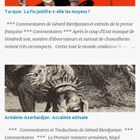
Turquie : La fin justifie-t-elle les moyens ?
*** Commentaires de Gérard Merdjanian et extraits de la presse
française *** Commentaires *** Après le coup d’Etat manqué de
Vendredi soir, nombre d’observateurs et surtout de chancelleries
restent très circonspects. Certes tout le monde condamne le coup
d’Etat mené par une partie de l’armée et trouve normal que les
putschistes soient jugés. Mais là où le bât blesse, c’est sur les
actions menées par le président Erdoğan, et pour certains sur la
réalisation du putsch lui-même.
Arménie-Azerbaïdjan : Accalmie estivale
*** Commentaires et Traductions de Gérard Merdjanian ***
Commentaires *** Le Premier ministre arménien, Nigol