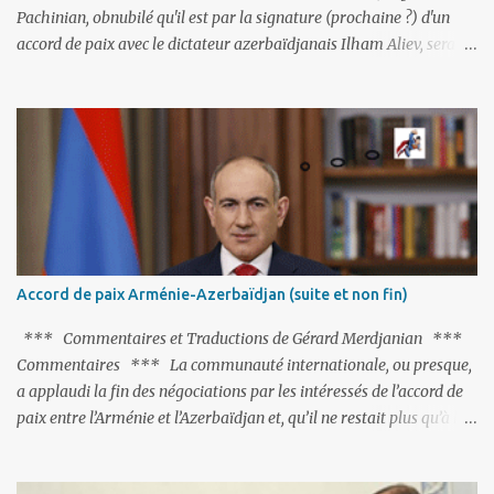
Pachinian, obnubilé qu'il est par la signature (prochaine ?) d'un
accord de paix avec le dictateur azerbaïdjanais Ilham Aliev, serait
fort avisé de lire les fables de Jean de La Fontaine et plus
particulièrement, « Le Chien qui lâche sa proie pour l'ombre ».
C'est hélas fort peu probable ; l'Histoire ou la Littérature ne sont
pas ses points forts, pas plus d'ailleurs que les négociations avec le
tandem turco-azéri. Faisant fi de tout ce qui précède la chute de
l'URSS, il est exclusivement intéressé par ce qu'il nomme «
l'Arménie réelle ». Même les trois présidents qu'ils l'ont précédés ne
trouvent pas grâce à ses yeux, les traitant de tous les noms, avant
de les traîner en justice. Et comme les politiciens ne lui suffisent
Accord de paix Arménie-Azerbaïdjan (suite et non fin)
pas, il s'attaque aux dignitaires de l'Église arménienne, les...
*** Commentaires et Traductions de Gérard Merdjanian ***
Commentaires *** La communauté internationale, ou presque,
a applaudi la fin des négociations par les intéressés de l’accord de
paix entre l’Arménie et l’Azerbaïdjan et, qu’il ne restait plus qu’à le
finaliser. Oui, mais… Rappelons que le projet d'accord de paix
comprend 17 articles, dont 15 avaient déjà fait l'objet d'un accord.