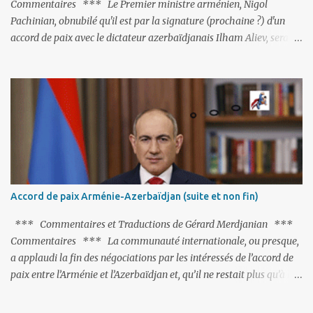
Commentaires *** Le Premier ministre arménien, Nigol
Pachinian, obnubilé qu'il est par la signature (prochaine ?) d'un
accord de paix avec le dictateur azerbaïdjanais Ilham Aliev, serait
fort avisé de lire les fables de Jean de La Fontaine et plus
particulièrement, « Le Chien qui lâche sa proie pour l'ombre ».
C'est hélas fort peu probable ; l'Histoire ou la Littérature ne sont
pas ses points forts, pas plus d'ailleurs que les négociations avec le
tandem turco-azéri. Faisant fi de tout ce qui précède la chute de
l'URSS, il est exclusivement intéressé par ce qu'il nomme «
l'Arménie réelle ». Même les trois présidents qu'ils l'ont précédés ne
trouvent pas grâce à ses yeux, les traitant de tous les noms, avant
de les traîner en justice. Et comme les politiciens ne lui suffisent
Accord de paix Arménie-Azerbaïdjan (suite et non fin)
pas, il s'attaque aux dignitaires de l'Église arménienne, les...
*** Commentaires et Traductions de Gérard Merdjanian ***
Commentaires *** La communauté internationale, ou presque,
a applaudi la fin des négociations par les intéressés de l’accord de
paix entre l’Arménie et l’Azerbaïdjan et, qu’il ne restait plus qu’à le
finaliser. Oui, mais… Rappelons que le projet d'accord de paix
comprend 17 articles, dont 15 avaient déjà fait l'objet d'un accord.