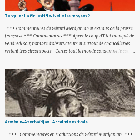
Turquie : La fin justifie-t-elle les moyens ?
*** Commentaires de Gérard Merdjanian et extraits de la presse
française *** Commentaires *** Après le coup d’Etat manqué de
Vendredi soir, nombre d’observateurs et surtout de chancelleries
restent très circonspects. Certes tout le monde condamne le coup
d’Etat mené par une partie de l’armée et trouve normal que les
putschistes soient jugés. Mais là où le bât blesse, c’est sur les
actions menées par le président Erdoğan, et pour certains sur la
réalisation du putsch lui-même.
Arménie-Azerbaïdjan : Accalmie estivale
*** Commentaires et Traductions de Gérard Merdjanian ***