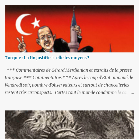
Turquie : La fin justifie-t-elle les moyens ?
*** Commentaires de Gérard Merdjanian et extraits de la presse
française *** Commentaires *** Après le coup d’Etat manqué de
Vendredi soir, nombre d’observateurs et surtout de chancelleries
restent très circonspects. Certes tout le monde condamne le coup
d’Etat mené par une partie de l’armée et trouve normal que les
putschistes soient jugés. Mais là où le bât blesse, c’est sur les
actions menées par le président Erdoğan, et pour certains sur la
réalisation du putsch lui-même.