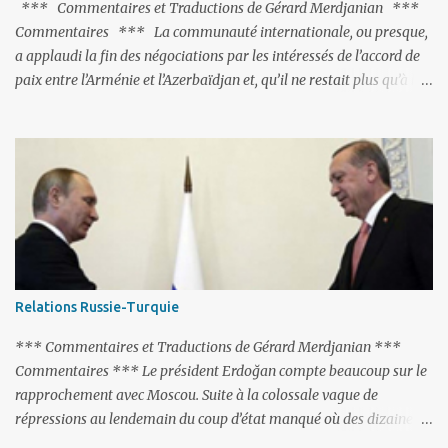
*** Commentaires et Traductions de Gérard Merdjanian ***
Commentaires *** La communauté internationale, ou presque,
a applaudi la fin des négociations par les intéressés de l’accord de
paix entre l’Arménie et l’Azerbaïdjan et, qu’il ne restait plus qu’à le
finaliser. Oui, mais… Rappelons que le projet d'accord de paix
comprend 17 articles, dont 15 avaient déjà fait l'objet d'un accord.
Les deux points non résolus portaient sur la renonciation aux
revendications internationales mutuelles et sur l'abstention de
déployer des représentants d'autres pays le long de la frontière
entre l'Arménie et l'Azerbaïdjan. C’est chose faite, l’Arménie a
accepté. Comme on pouvait s’y attendre, Bakou a posé de
nouvelles conditions préalables : 1- L’Arménie doit demander la
dissolution du Groupe de Minsk de l’OSCE ; 2- et surtout, elle doit
Relations Russie-Turquie
changer sa Constitution en supprimant toute allusion au
‘Karabakh’. Su...
*** Commentaires et Traductions de Gérard Merdjanian ***
Commentaires *** Le président Erdoğan compte beaucoup sur le
rapprochement avec Moscou. Suite à la colossale vague de
répressions au lendemain du coup d’état manqué où des dizaines
de milliers de personnes ont été placées en garde à vue, ou