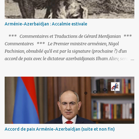
Arménie-Azerbaïdjan : Accalmie estivale
*** Commentaires et Traductions de Gérard Merdjanian ***
Commentaires *** Le Premier ministre arménien, Nigol
Pachinian, obnubilé qu'il est par la signature (prochaine ?) d'un
accord de paix avec le dictateur azerbaïdjanais Ilham Aliev, serait
fort avisé de lire les fables de Jean de La Fontaine et plus
particulièrement, « Le Chien qui lâche sa proie pour l'ombre ».
C'est hélas fort peu probable ; l'Histoire ou la Littérature ne sont
pas ses points forts, pas plus d'ailleurs que les négociations avec le
tandem turco-azéri. Faisant fi de tout ce qui précède la chute de
l'URSS, il est exclusivement intéressé par ce qu'il nomme «
l'Arménie réelle ». Même les trois présidents qu'ils l'ont précédés ne
trouvent pas grâce à ses yeux, les traitant de tous les noms, avant
de les traîner en justice. Et comme les politiciens ne lui suffisent
Accord de paix Arménie-Azerbaïdjan (suite et non fin)
pas, il s'attaque aux dignitaires de l'Église arménienne, les...