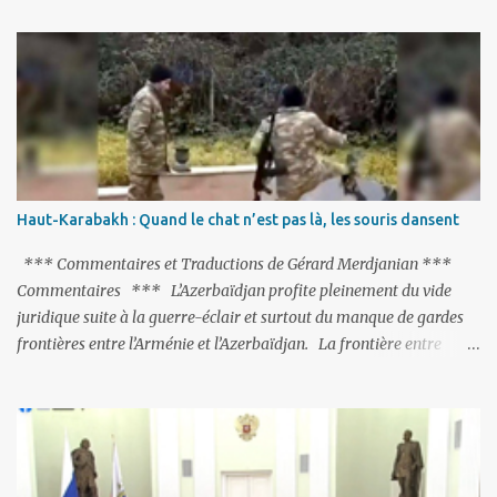
limogées, ou privées d’emplois car leurs lieux de travail ont été
fermés, ses relations avec les Occidentaux se sont notablement
refroidies ; Moscou s’était abstenu de critiquer Ankara sur cette
purge massive. Avec en perspective, une épée de Damoclès
suspendue au-dessus de la tête - la fin des négociations d’adhésion
à l’UE si la peine de mort est rétablie ; Et des menaces non voilées
envers les Etats-Unis : «Si Gülen n'est pas extradé, les États-Unis
sacrifieront les relations bilatérales à cause de ce terroriste» , a
Haut-Karabakh : Quand le chat n’est pas là, les souris dansent
prévenu le ministre turc de la Justice, Bekir Bozdag.
*** Commentaires et Traductions de Gérard Merdjanian ***
Commentaires *** L’Azerbaïdjan profite pleinement du vide
juridique suite à la guerre-éclair et surtout du manque de gardes
frontières entre l’Arménie et l’Azerbaïdjan. La frontière entre
l’Arménie et la Turquie (268km) est essentiellement gardée par des
gardes-frontière russes rattachés à la base militaire russe 102 de
Gumri. On ne sait jamais si l’envie prenait au zigoto d’en face
d’envoyer ses chars sur Erevan (1). Si les 221km de frontière avec
le Nakhitchevan, bien que non-gardé par les Russes, ne posent pas