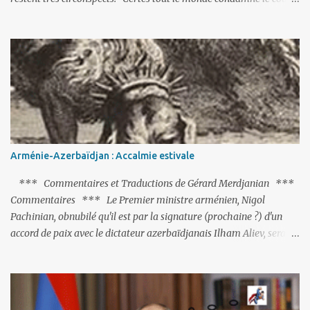
Turquie : La fin justifie-t-elle les moyens ?
*** Commentaires de Gérard Merdjanian et extraits de la presse
française *** Commentaires *** Après le coup d’Etat manqué de
Vendredi soir, nombre d’observateurs et surtout de chancelleries
restent très circonspects. Certes tout le monde condamne le coup
d’Etat mené par une partie de l’armée et trouve normal que les
putschistes soient jugés. Mais là où le bât blesse, c’est sur les
actions menées par le président Erdoğan, et pour certains sur la
réalisation du putsch lui-même.
Arménie-Azerbaïdjan : Accalmie estivale
*** Commentaires et Traductions de Gérard Merdjanian ***