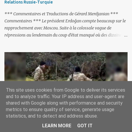
Les deux points non résolus portaient sur la renonciation aux
revendications internationales mutuelles et sur l'abstention de
déployer des représentants d'autres pays le long de la frontière
entre l'Arménie et l'Azerbaïdjan. C’est chose faite, l’Arménie a
accepté. Comme on pouvait s’y attendre, Bakou a posé de
nouvelles conditions préalables : 1- L’Arménie doit demander la
dissolution du Groupe de Minsk de l’OSCE ; 2- et surtout, elle doit
Relations Russie-Turquie
changer sa Constitution en supprimant toute allusion au
‘Karabakh’. Su...
*** Commentaires et Traductions de Gérard Merdjanian ***
Commentaires *** Le président Erdoğan compte beaucoup sur le
rapprochement avec Moscou. Suite à la colossale vague de
répressions au lendemain du coup d’état manqué où des dizaines
This site uses cookies from Google to deliver its services
de milliers de personnes ont été placées en garde à vue, ou
and to analyze traffic. Your IP address and user-agent are
limogées, ou privées d’emplois car leurs lieux de travail ont été
shared with Google along with performance and security
fermés, ses relations avec les Occidentaux se sont notablement
metrics to ensure quality of service, generate usage
refroidies ; Moscou s’était abstenu de critiquer Ankara sur cette
statistics, and to detect and address abuse.
purge massive. Avec en perspective, une épée de Damoclès
LEARN MORE
GOT IT
suspendue au-dessus de la tête - la fin des négociations d’adhésion