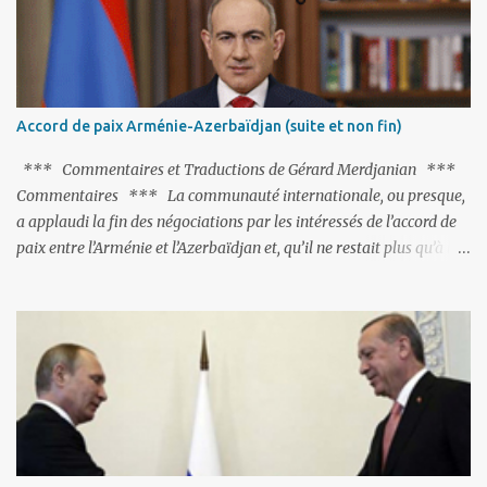
Commentaires *** Le Premier ministre arménien, Nigol
Pachinian, obnubilé qu'il est par la signature (prochaine ?) d'un
accord de paix avec le dictateur azerbaïdjanais Ilham Aliev, serait
fort avisé de lire les fables de Jean de La Fontaine et plus
particulièrement, « Le Chien qui lâche sa proie pour l'ombre ».
C'est hélas fort peu probable ; l'Histoire ou la Littérature ne sont
pas ses points forts, pas plus d'ailleurs que les négociations avec le
tandem turco-azéri. Faisant fi de tout ce qui précède la chute de
l'URSS, il est exclusivement intéressé par ce qu'il nomme «
l'Arménie réelle ». Même les trois présidents qu'ils l'ont précédés ne
trouvent pas grâce à ses yeux, les traitant de tous les noms, avant
de les traîner en justice. Et comme les politiciens ne lui suffisent
Accord de paix Arménie-Azerbaïdjan (suite et non fin)
pas, il s'attaque aux dignitaires de l'Église arménienne, les...
*** Commentaires et Traductions de Gérard Merdjanian ***
Commentaires *** La communauté internationale, ou presque,
a applaudi la fin des négociations par les intéressés de l’accord de
paix entre l’Arménie et l’Azerbaïdjan et, qu’il ne restait plus qu’à le
finaliser. Oui, mais… Rappelons que le projet d'accord de paix
comprend 17 articles, dont 15 avaient déjà fait l'objet d'un accord.