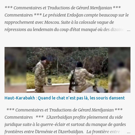
‘Karabakh’. Su...
*** Commentaires et Traductions de Gérard Merdjanian ***
Commentaires *** Le président Erdoğan compte beaucoup sur le
rapprochement avec Moscou. Suite à la colossale vague de
répressions au lendemain du coup d’état manqué où des dizaines
de milliers de personnes ont été placées en garde à vue, ou
limogées, ou privées d’emplois car leurs lieux de travail ont été
fermés, ses relations avec les Occidentaux se sont notablement
refroidies ; Moscou s’était abstenu de critiquer Ankara sur cette
purge massive. Avec en perspective, une épée de Damoclès
suspendue au-dessus de la tête - la fin des négociations d’adhésion
à l’UE si la peine de mort est rétablie ; Et des menaces non voilées
envers les Etats-Unis : «Si Gülen n'est pas extradé, les États-Unis
sacrifieront les relations bilatérales à cause de ce terroriste» , a
Haut-Karabakh : Quand le chat n’est pas là, les souris dansent
prévenu le ministre turc de la Justice, Bekir Bozdag.
*** Commentaires et Traductions de Gérard Merdjanian ***
Commentaires *** L’Azerbaïdjan profite pleinement du vide
juridique suite à la guerre-éclair et surtout du manque de gardes
frontières entre l’Arménie et l’Azerbaïdjan. La frontière entre