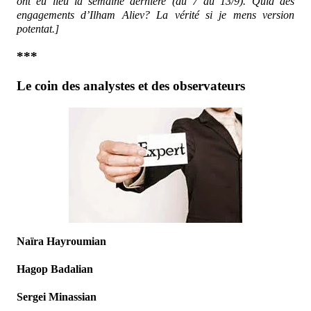
ont eu lieu la semaine dernière (du 7 au 13/9). Quid des
engagements d’Ilham Aliev? La vérité si je mens version
potentat.]
***
Le coin des analystes et des observateurs
Naïra Hayroumian
Hagop Badalian
Sergei Minassian