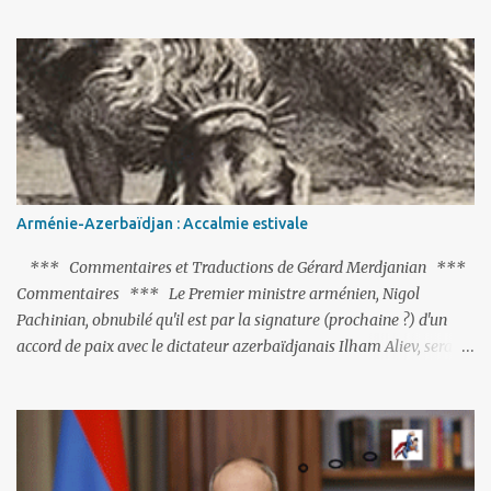
d’Etat mené par une partie de l’armée et trouve normal que les
putschistes soient jugés. Mais là où le bât blesse, c’est sur les
actions menées par le président Erdoğan, et pour certains sur la
réalisation du putsch lui-même.
Arménie-Azerbaïdjan : Accalmie estivale
*** Commentaires et Traductions de Gérard Merdjanian ***
Commentaires *** Le Premier ministre arménien, Nigol
Pachinian, obnubilé qu'il est par la signature (prochaine ?) d'un
accord de paix avec le dictateur azerbaïdjanais Ilham Aliev, serait
fort avisé de lire les fables de Jean de La Fontaine et plus
particulièrement, « Le Chien qui lâche sa proie pour l'ombre ».
C'est hélas fort peu probable ; l'Histoire ou la Littérature ne sont
pas ses points forts, pas plus d'ailleurs que les négociations avec le
tandem turco-azéri. Faisant fi de tout ce qui précède la chute de