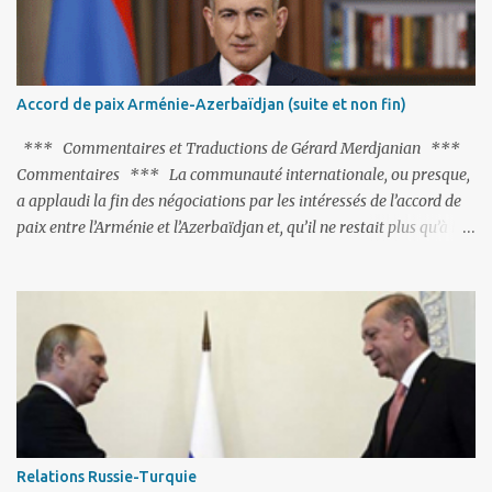
l'URSS, il est exclusivement intéressé par ce qu'il nomme «
l'Arménie réelle ». Même les trois présidents qu'ils l'ont précédés ne
trouvent pas grâce à ses yeux, les traitant de tous les noms, avant
de les traîner en justice. Et comme les politiciens ne lui suffisent
Accord de paix Arménie-Azerbaïdjan (suite et non fin)
pas, il s'attaque aux dignitaires de l'Église arménienne, les...
*** Commentaires et Traductions de Gérard Merdjanian ***
Commentaires *** La communauté internationale, ou presque,
a applaudi la fin des négociations par les intéressés de l’accord de
paix entre l’Arménie et l’Azerbaïdjan et, qu’il ne restait plus qu’à le
finaliser. Oui, mais… Rappelons que le projet d'accord de paix
comprend 17 articles, dont 15 avaient déjà fait l'objet d'un accord.
Les deux points non résolus portaient sur la renonciation aux
revendications internationales mutuelles et sur l'abstention de
déployer des représentants d'autres pays le long de la frontière
entre l'Arménie et l'Azerbaïdjan. C’est chose faite, l’Arménie a
accepté. Comme on pouvait s’y attendre, Bakou a posé de
nouvelles conditions préalables : 1- L’Arménie doit demander la
dissolution du Groupe de Minsk de l’OSCE ; 2- et surtout, elle doit
Relations Russie-Turquie
changer sa Constitution en supprimant toute allusion au