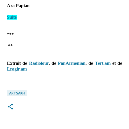
Ara Papian
Suite
***
**
Extrait de
Radiolour
, de
PanArmenian
, de
Tert.am
et de
Lragir.am
ARTSAKH