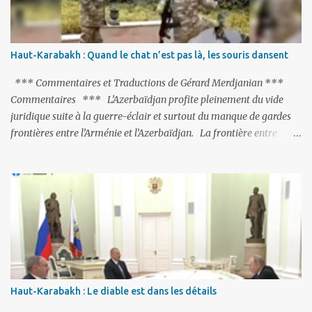
à l’UE si la peine de mort est rétablie ; Et des menaces non voilées
envers les Etats-Unis : «Si Gülen n'est pas extradé, les États-Unis
sacrifieront les relations bilatérales à cause de ce terroriste» , a
Haut-Karabakh : Quand le chat n’est pas là, les souris dansent
prévenu le ministre turc de la Justice, Bekir Bozdag.
*** Commentaires et Traductions de Gérard Merdjanian ***
Commentaires *** L’Azerbaïdjan profite pleinement du vide
juridique suite à la guerre-éclair et surtout du manque de gardes
frontières entre l’Arménie et l’Azerbaïdjan. La frontière entre
l’Arménie et la Turquie (268km) est essentiellement gardée par des
gardes-frontière russes rattachés à la base militaire russe 102 de
Gumri. On ne sait jamais si l’envie prenait au zigoto d’en face
d’envoyer ses chars sur Erevan (1). Si les 221km de frontière avec
le Nakhitchevan, bien que non-gardé par les Russes, ne posent pas
de problèmes majeurs, il n’en est pas de même des 566km avec
l’Azerbaïdjan. Bakou, profitant de la faiblesse de l’Arménie et
surtout du fait que ce sont exclusivement des gardes-frontière
arméniens qui surveillent la frontière, ne se gêne pas pour avancer
Haut-Karabakh : Le diable est dans les détails
ses pions et grignoter le territoire arménien. Il faut dire qu’à