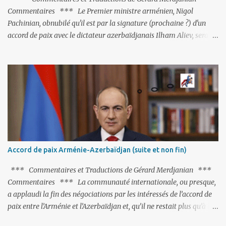
Commentaires *** Le Premier ministre arménien, Nigol
Pachinian, obnubilé qu'il est par la signature (prochaine ?) d'un
accord de paix avec le dictateur azerbaïdjanais Ilham Aliev, serait
fort avisé de lire les fables de Jean de La Fontaine et plus
particulièrement, « Le Chien qui lâche sa proie pour l'ombre ».
C'est hélas fort peu probable ; l'Histoire ou la Littérature ne sont
pas ses points forts, pas plus d'ailleurs que les négociations avec le
tandem turco-azéri. Faisant fi de tout ce qui précède la chute de
l'URSS, il est exclusivement intéressé par ce qu'il nomme «
l'Arménie réelle ». Même les trois présidents qu'ils l'ont précédés ne
trouvent pas grâce à ses yeux, les traitant de tous les noms, avant
de les traîner en justice. Et comme les politiciens ne lui suffisent
Accord de paix Arménie-Azerbaïdjan (suite et non fin)
pas, il s'attaque aux dignitaires de l'Église arménienne, les...
*** Commentaires et Traductions de Gérard Merdjanian ***
Commentaires *** La communauté internationale, ou presque,
a applaudi la fin des négociations par les intéressés de l’accord de
paix entre l’Arménie et l’Azerbaïdjan et, qu’il ne restait plus qu’à le
finaliser. Oui, mais… Rappelons que le projet d'accord de paix