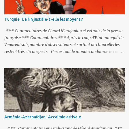
Turquie : La fin justifie-t-elle les moyens ?
*** Commentaires de Gérard Merdjanian et extraits de la presse
française *** Commentaires *** Après le coup d’Etat manqué de
Vendredi soir, nombre d’observateurs et surtout de chancelleries
restent très circonspects. Certes tout le monde condamne le coup
d’Etat mené par une partie de l’armée et trouve normal que les
putschistes soient jugés. Mais là où le bât blesse, c’est sur les
actions menées par le président Erdoğan, et pour certains sur la
réalisation du putsch lui-même.
Arménie-Azerbaïdjan : Accalmie estivale
*** Commentaires et Traductions de Gérard Merdjanian ***