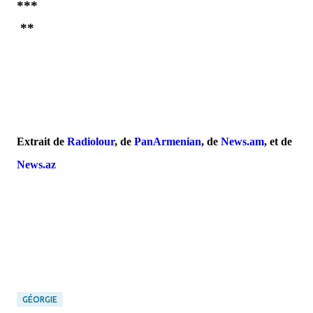
***
**
Extrait de
Radiolour
, de
PanArmenian
, de
News.am
, et
de
News.az
GÉORGIE