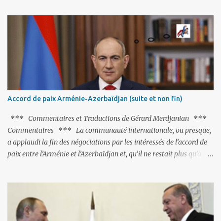
particulièrement, « Le Chien qui lâche sa proie pour l'ombre ».
C'est hélas fort peu probable ; l'Histoire ou la Littérature ne sont
pas ses points forts, pas plus d'ailleurs que les négociations avec le
tandem turco-azéri. Faisant fi de tout ce qui précède la chute de
l'URSS, il est exclusivement intéressé par ce qu'il nomme «
l'Arménie réelle ». Même les trois présidents qu'ils l'ont précédés ne
trouvent pas grâce à ses yeux, les traitant de tous les noms, avant
de les traîner en justice. Et comme les politiciens ne lui suffisent
Accord de paix Arménie-Azerbaïdjan (suite et non fin)
pas, il s'attaque aux dignitaires de l'Église arménienne, les...
*** Commentaires et Traductions de Gérard Merdjanian ***
Commentaires *** La communauté internationale, ou presque,
a applaudi la fin des négociations par les intéressés de l’accord de
paix entre l’Arménie et l’Azerbaïdjan et, qu’il ne restait plus qu’à le
finaliser. Oui, mais… Rappelons que le projet d'accord de paix
comprend 17 articles, dont 15 avaient déjà fait l'objet d'un accord.
Les deux points non résolus portaient sur la renonciation aux
revendications internationales mutuelles et sur l'abstention de
déployer des représentants d'autres pays le long de la frontière