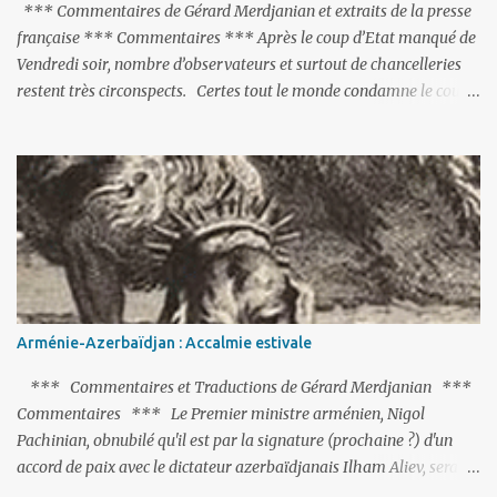
*** Commentaires de Gérard Merdjanian et extraits de la presse
française *** Commentaires *** Après le coup d’Etat manqué de
Vendredi soir, nombre d’observateurs et surtout de chancelleries
restent très circonspects. Certes tout le monde condamne le coup
d’Etat mené par une partie de l’armée et trouve normal que les
putschistes soient jugés. Mais là où le bât blesse, c’est sur les
actions menées par le président Erdoğan, et pour certains sur la
réalisation du putsch lui-même.
Arménie-Azerbaïdjan : Accalmie estivale
*** Commentaires et Traductions de Gérard Merdjanian ***
Commentaires *** Le Premier ministre arménien, Nigol
Pachinian, obnubilé qu'il est par la signature (prochaine ?) d'un
accord de paix avec le dictateur azerbaïdjanais Ilham Aliev, serait
fort avisé de lire les fables de Jean de La Fontaine et plus