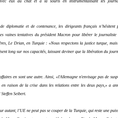
vec eux au chat et à la souris en instrumentalisant les journal
de diplomatie et de contenance, les dirigeants français n’hésitent 
les vaines tentatives du président Macron pour libérer le journalist
gères, Le Drian, en Turquie :
«Nous respectons la justice turque, mai
isent long sur nos capacités, laissant deviner que la libération du journ
 affaires en sont une autre. Ainsi,
«l'Allemagne n'envisage pas de susp
en raison de la crise dans les relations entre les deux pays,»
a an
Steffen Seibert.
our autant, l’UE ne peut pas se couper de la Turquie, qui reste une pui