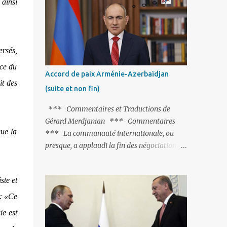
 ainsi
Fontaine et plus particulièrement, « Le
Chien qui lâche sa proie pour l'ombre ».
C'est hélas fort peu probable ; l'Histoire ou la
Littérature ne sont pas ses points forts, pas
rsés,
plus d'ailleurs que les négociations avec le
nce du
tandem turco-azéri. Faisant fi de tout ce qui
Accord de paix Arménie-Azerbaïdjan
précède la chute de l'URSS, il est
it des
(suite et non fin)
exclusivement intéressé par ce qu'il nomme
« l'Arménie réelle ». Même les trois
*** Commentaires et Traductions de
présidents qu'ils l'ont précédés ne trouvent
Gérard Merdjanian *** Commentaires
pas grâce à ses yeux, les traitant de tous les
que la
*** La communauté internationale, ou
noms, avant de les traîner en justice. Et
presque, a applaudi la fin des négociations
comme les politiciens ne lui suffisent pas, il
par les intéressés de l’accord de paix entre
s'attaque aux dignitaires de l'Église
l’Arménie et l’Azerbaïdjan et, qu’il ne restait
arménienne, les...
ste et
plus qu’à le finaliser. Oui, mais… Rappelons
que le projet d'accord de paix comprend 17
 :
«Ce
articles, dont 15 avaient déjà fait l'objet d'un
e est
accord. Les deux points non résolus portaient