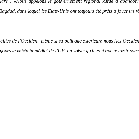
claré :
«Nous appelons le gouvernement régional kurde à abandonn
agdad, dans lequel les Etats-Unis ont toujours été prêts à jouer un r
alliés de l’Occident, même si sa politique extérieure nous [les Occide
ujours le voisin immédiat de l’UE, un voisin qu'il vaut mieux avoir ave