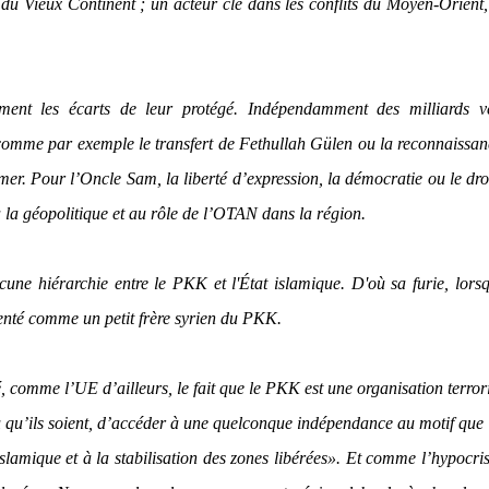
u Vieux Continent ; un acteur clé dans les conflits du Moyen-Orient,
ment les écarts de leur protégé. Indépendamment des milliards ve
 comme par exemple le transfert de Fethullah Gülen ou la reconnaissa
mer. Pour l’Oncle Sam, la liberté d’expression, la démocratie ou le dro
 la géopolitique et au rôle de l’OTAN dans la région.
une hiérarchie entre le PKK et l'État islamique. D'où sa furie, lors
enté comme un petit frère syrien du PKK.
, comme l’UE d’ailleurs, le fait que le PKK est une organisation terrori
où qu’ils soient, d’accéder à une quelconque indépendance au motif que
slamique et à la stabilisation des zones libérées».
Et comme l’hypocrisi