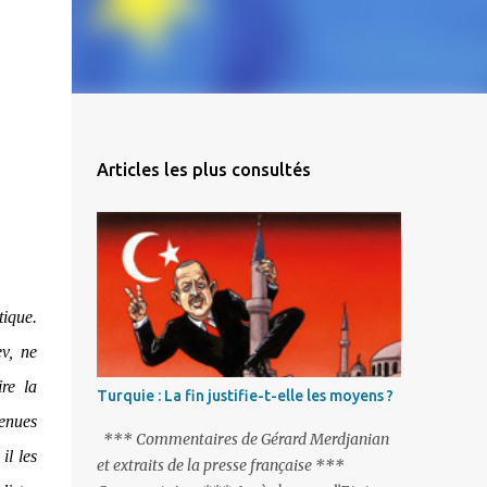
Articles les plus consultés
tique.
v, ne
re la
Turquie : La fin justifie-t-elle les moyens ?
enues
*** Commentaires de Gérard Merdjanian
il les
et extraits de la presse française ***