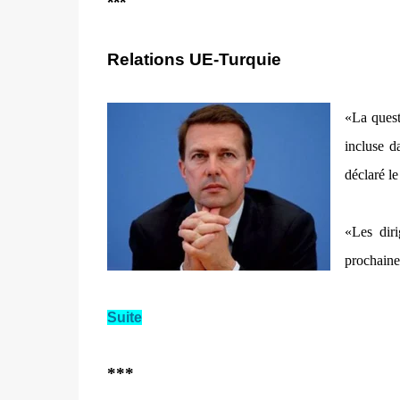
***
Relations UE-Turquie
«La quest
incluse 
déclaré l
«Les diri
prochaine
Suite
***