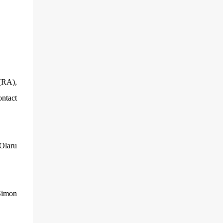
villageois arméniens qui font face aux
soldats azéri...
 (RA),
ontact
Olaru
Simon