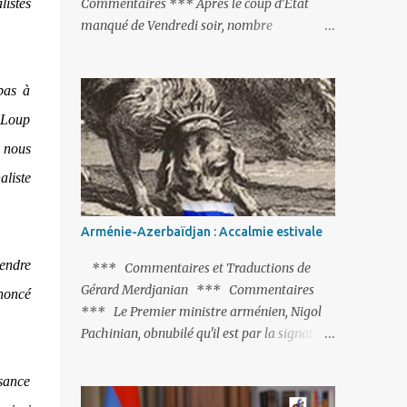
istes
Commentaires *** Après le coup d’Etat
manqué de Vendredi soir, nombre
d’observateurs et surtout de chancelleries
restent très circonspects. Certes tout le
pas à
monde condamne le coup d’Etat mené par
une partie de l’armée et trouve normal que
e Loup
les putschistes soient jugés. Mais là où le bât
s nous
blesse, c’est sur les actions menées par le
aliste
président Erdoğan, et pour certains sur la
réalisation du putsch lui-même.
Arménie-Azerbaïdjan : Accalmie estivale
endre
*** Commentaires et Traductions de
Gérard Merdjanian *** Commentaires
noncé
*** Le Premier ministre arménien, Nigol
Pachinian, obnubilé qu'il est par la signature
(prochaine ?) d'un accord de paix avec le
dictateur azerbaïdjanais Ilham Aliev, serait
ssance
fort avisé de lire les fables de Jean de La