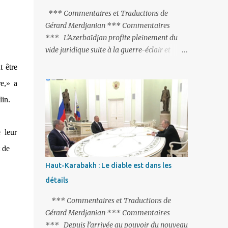
peine de mort est rétablie ; Et des menaces
*** Commentaires et Traductions de
non voilées envers les Etats-Unis : «Si Gülen
Gérard Merdjanian *** Commentaires
n'est pas extradé, les États-Unis sacrifieront
*** L’Azerbaïdjan profite pleinement du
les relations bilatérales à cause de ce
vide juridique suite à la guerre-éclair et
terroriste» , a prévenu le ministre turc de la
surtout du manque de gardes frontières
t être
Justice, Bekir Bozdag.
entre l’Arménie et l’Azerbaïdjan. La
e,»
a
frontière entre l’Arménie et la Turquie
(268km) est essentiellement gardée par des
lin.
gardes-frontière russes rattachés à la base
militaire russe 102 de Gumri. On ne sait
 leur
jamais si l’envie prenait au zigoto d’en face
d’envoyer ses chars sur Erevan (1). Si les
t de
221km de frontière avec le Nakhitchevan,
Haut-Karabakh : Le diable est dans les
bien que non-gardé par les Russes, ne posent
détails
pas de problèmes majeurs, il n’en est pas de
même des 566km avec l’Azerbaïdjan. Bakou,
*** Commentaires et Traductions de
profitant de la faiblesse de l’Arménie et
Gérard Merdjanian *** Commentaires
surtout du fait que ce sont exclusivement des
*** Depuis l’arrivée au pouvoir du nouveau