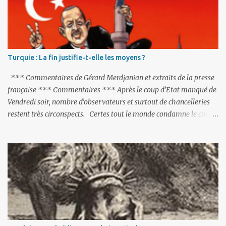
Turquie : La fin justifie-t-elle les moyens ?
*** Commentaires de Gérard Merdjanian et extraits de la presse
française *** Commentaires *** Après le coup d’Etat manqué de
Vendredi soir, nombre d’observateurs et surtout de chancelleries
restent très circonspects. Certes tout le monde condamne le coup
d’Etat mené par une partie de l’armée et trouve normal que les
putschistes soient jugés. Mais là où le bât blesse, c’est sur les
actions menées par le président Erdoğan, et pour certains sur la
réalisation du putsch lui-même.