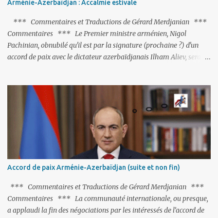
Arménie-Azerbaïdjan : Accalmie estivale
*** Commentaires et Traductions de Gérard Merdjanian ***
Commentaires *** Le Premier ministre arménien, Nigol
Pachinian, obnubilé qu'il est par la signature (prochaine ?) d'un
accord de paix avec le dictateur azerbaïdjanais Ilham Aliev, serait
fort avisé de lire les fables de Jean de La Fontaine et plus
particulièrement, « Le Chien qui lâche sa proie pour l'ombre ».
C'est hélas fort peu probable ; l'Histoire ou la Littérature ne sont
pas ses points forts, pas plus d'ailleurs que les négociations avec le
tandem turco-azéri. Faisant fi de tout ce qui précède la chute de
l'URSS, il est exclusivement intéressé par ce qu'il nomme «
l'Arménie réelle ». Même les trois présidents qu'ils l'ont précédés ne
trouvent pas grâce à ses yeux, les traitant de tous les noms, avant
de les traîner en justice. Et comme les politiciens ne lui suffisent
Accord de paix Arménie-Azerbaïdjan (suite et non fin)
pas, il s'attaque aux dignitaires de l'Église arménienne, les...
*** Commentaires et Traductions de Gérard Merdjanian ***
Commentaires *** La communauté internationale, ou presque,
a applaudi la fin des négociations par les intéressés de l’accord de