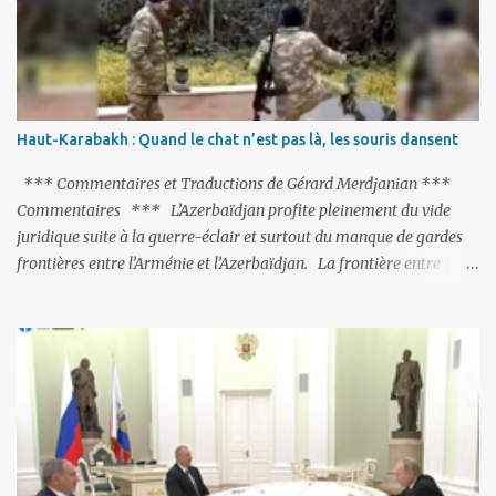
purge massive. Avec en perspective, une épée de Damoclès
suspendue au-dessus de la tête - la fin des négociations d’adhésion
à l’UE si la peine de mort est rétablie ; Et des menaces non voilées
envers les Etats-Unis : «Si Gülen n'est pas extradé, les États-Unis
sacrifieront les relations bilatérales à cause de ce terroriste» , a
Haut-Karabakh : Quand le chat n’est pas là, les souris dansent
prévenu le ministre turc de la Justice, Bekir Bozdag.
*** Commentaires et Traductions de Gérard Merdjanian ***
Commentaires *** L’Azerbaïdjan profite pleinement du vide
juridique suite à la guerre-éclair et surtout du manque de gardes
frontières entre l’Arménie et l’Azerbaïdjan. La frontière entre
l’Arménie et la Turquie (268km) est essentiellement gardée par des
gardes-frontière russes rattachés à la base militaire russe 102 de
Gumri. On ne sait jamais si l’envie prenait au zigoto d’en face
d’envoyer ses chars sur Erevan (1). Si les 221km de frontière avec
le Nakhitchevan, bien que non-gardé par les Russes, ne posent pas
de problèmes majeurs, il n’en est pas de même des 566km avec
l’Azerbaïdjan. Bakou, profitant de la faiblesse de l’Arménie et
surtout du fait que ce sont exclusivement des gardes-frontière