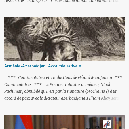
restent très circonspects. Certes tout le monde condamne le coup
d’Etat mené par une partie de l’armée et trouve normal que les
putschistes soient jugés. Mais là où le bât blesse, c’est sur les
actions menées par le président Erdoğan, et pour certains sur la
réalisation du putsch lui-même.
Arménie-Azerbaïdjan : Accalmie estivale
*** Commentaires et Traductions de Gérard Merdjanian ***
Commentaires *** Le Premier ministre arménien, Nigol
Pachinian, obnubilé qu'il est par la signature (prochaine ?) d'un
accord de paix avec le dictateur azerbaïdjanais Ilham Aliev, serait
fort avisé de lire les fables de Jean de La Fontaine et plus
particulièrement, « Le Chien qui lâche sa proie pour l'ombre ».
C'est hélas fort peu probable ; l'Histoire ou la Littérature ne sont
pas ses points forts, pas plus d'ailleurs que les négociations avec le