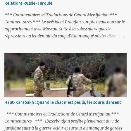
dissolution du Groupe de Minsk de l’OSCE ; 2- et surtout, elle doit
Relations Russie-Turquie
changer sa Constitution en supprimant toute allusion au
‘Karabakh’. Su...
*** Commentaires et Traductions de Gérard Merdjanian ***
Commentaires *** Le président Erdoğan compte beaucoup sur le
rapprochement avec Moscou. Suite à la colossale vague de
répressions au lendemain du coup d’état manqué où des dizaines
de milliers de personnes ont été placées en garde à vue, ou
limogées, ou privées d’emplois car leurs lieux de travail ont été
fermés, ses relations avec les Occidentaux se sont notablement
refroidies ; Moscou s’était abstenu de critiquer Ankara sur cette
purge massive. Avec en perspective, une épée de Damoclès
suspendue au-dessus de la tête - la fin des négociations d’adhésion
à l’UE si la peine de mort est rétablie ; Et des menaces non voilées
envers les Etats-Unis : «Si Gülen n'est pas extradé, les États-Unis
sacrifieront les relations bilatérales à cause de ce terroriste» , a
Haut-Karabakh : Quand le chat n’est pas là, les souris dansent
prévenu le ministre turc de la Justice, Bekir Bozdag.
*** Commentaires et Traductions de Gérard Merdjanian ***
Commentaires *** L’Azerbaïdjan profite pleinement du vide
juridique suite à la guerre-éclair et surtout du manque de gardes