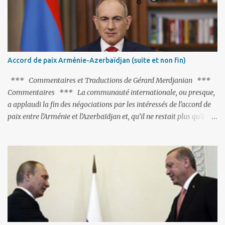
tandem turco-azéri. Faisant fi de tout ce qui précède la chute de
l'URSS, il est exclusivement intéressé par ce qu'il nomme «
l'Arménie réelle ». Même les trois présidents qu'ils l'ont précédés ne
trouvent pas grâce à ses yeux, les traitant de tous les noms, avant
de les traîner en justice. Et comme les politiciens ne lui suffisent
Accord de paix Arménie-Azerbaïdjan (suite et non fin)
pas, il s'attaque aux dignitaires de l'Église arménienne, les...
*** Commentaires et Traductions de Gérard Merdjanian ***
Commentaires *** La communauté internationale, ou presque,
a applaudi la fin des négociations par les intéressés de l’accord de
paix entre l’Arménie et l’Azerbaïdjan et, qu’il ne restait plus qu’à le
finaliser. Oui, mais… Rappelons que le projet d'accord de paix
comprend 17 articles, dont 15 avaient déjà fait l'objet d'un accord.
Les deux points non résolus portaient sur la renonciation aux
revendications internationales mutuelles et sur l'abstention de
déployer des représentants d'autres pays le long de la frontière
entre l'Arménie et l'Azerbaïdjan. C’est chose faite, l’Arménie a
accepté. Comme on pouvait s’y attendre, Bakou a posé de
nouvelles conditions préalables : 1- L’Arménie doit demander la