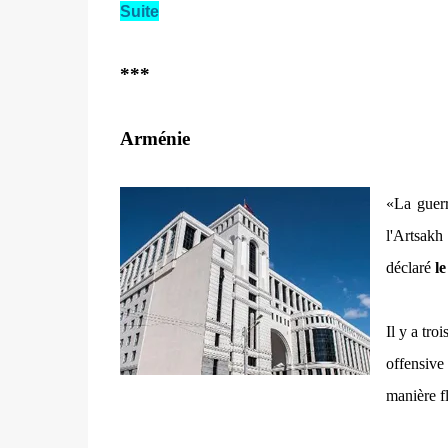
Suite
***
Arménie
«La guerr
l'Artsakh
déclaré
le
Il y a tro
offensive
manière f