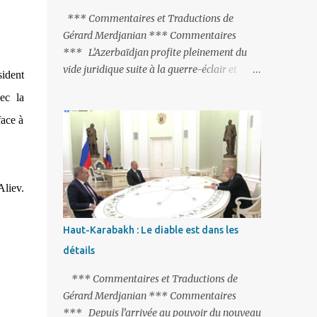
peine de mort est rétablie ; Et des menaces
*** Commentaires et Traductions de
non voilées envers les Etats-Unis : «Si Gülen
Gérard Merdjanian *** Commentaires
n'est pas extradé, les États-Unis sacrifieront
*** L’Azerbaïdjan profite pleinement du
les relations bilatérales à cause de ce
vide juridique suite à la guerre-éclair et
ident
terroriste» , a prévenu le ministre turc de la
surtout du manque de gardes frontières
ec la
Justice, Bekir Bozdag.
entre l’Arménie et l’Azerbaïdjan. La
face à
frontière entre l’Arménie et la Turquie
(268km) est essentiellement gardée par des
gardes-frontière russes rattachés à la base
militaire russe 102 de Gumri. On ne sait
Aliev.
jamais si l’envie prenait au zigoto d’en face
d’envoyer ses chars sur Erevan (1). Si les
221km de frontière avec le Nakhitchevan,
Haut-Karabakh : Le diable est dans les
bien que non-gardé par les Russes, ne posent
détails
pas de problèmes majeurs, il n’en est pas de
même des 566km avec l’Azerbaïdjan. Bakou,
*** Commentaires et Traductions de
profitant de la faiblesse de l’Arménie et
Gérard Merdjanian *** Commentaires
surtout du fait que ce sont exclusivement des
*** Depuis l’arrivée au pouvoir du nouveau