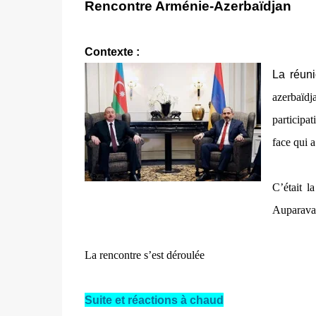
Rencontre Arménie-Azerbaïdjan
Contexte :
La réuni
azerbaïd
participat
face qui a
C’était l
Auparavan
La rencontre s’est déroulée
Suite
et réactions à chaud