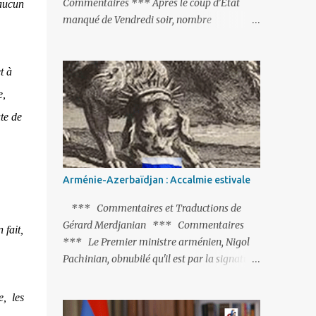
Commentaires *** Après le coup d’Etat
aucun
manqué de Vendredi soir, nombre
d’observateurs et surtout de chancelleries
restent très circonspects. Certes tout le
monde condamne le coup d’Etat mené par
t à
une partie de l’armée et trouve normal que
e,
les putschistes soient jugés. Mais là où le bât
te de
blesse, c’est sur les actions menées par le
président Erdoğan, et pour certains sur la
réalisation du putsch lui-même.
Arménie-Azerbaïdjan : Accalmie estivale
*** Commentaires et Traductions de
Gérard Merdjanian *** Commentaires
 fait,
*** Le Premier ministre arménien, Nigol
Pachinian, obnubilé qu'il est par la signature
(prochaine ?) d'un accord de paix avec le
dictateur azerbaïdjanais Ilham Aliev, serait
, les
fort avisé de lire les fables de Jean de La