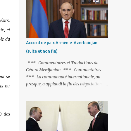
Fontaine et plus particulièrement, « Le
Chien qui lâche sa proie pour l'ombre ».
C'est hélas fort peu probable ; l'Histoire ou la
ésirs.
Littérature ne sont pas ses points forts, pas
ix, et
plus d'ailleurs que les négociations avec le
ole du
tandem turco-azéri. Faisant fi de tout ce qui
Accord de paix Arménie-Azerbaïdjan
précède la chute de l'URSS, il est
(suite et non fin)
exclusivement intéressé par ce qu'il nomme
« l'Arménie réelle ». Même les trois
*** Commentaires et Traductions de
présidents qu'ils l'ont précédés ne trouvent
Gérard Merdjanian *** Commentaires
pas grâce à ses yeux, les traitant de tous les
ent se
*** La communauté internationale, ou
noms, avant de les traîner en justice. Et
presque, a applaudi la fin des négociations
ux ou
comme les politiciens ne lui suffisent pas, il
par les intéressés de l’accord de paix entre
s'attaque aux dignitaires de l'Église
l’Arménie et l’Azerbaïdjan et, qu’il ne restait
arménienne, les...
plus qu’à le finaliser. Oui, mais… Rappelons
que le projet d'accord de paix comprend 17
) des
articles, dont 15 avaient déjà fait l'objet d'un
accord. Les deux points non résolus portaient