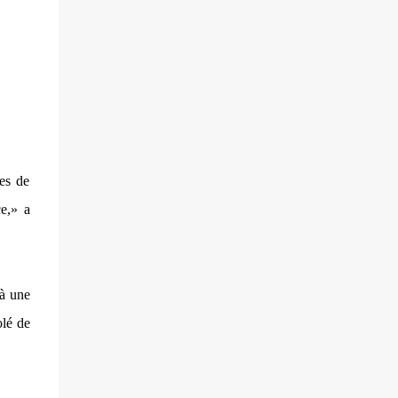
villageois arméniens qui font face aux
soldats azéri...
es de
e,»
a
 à une
olé de