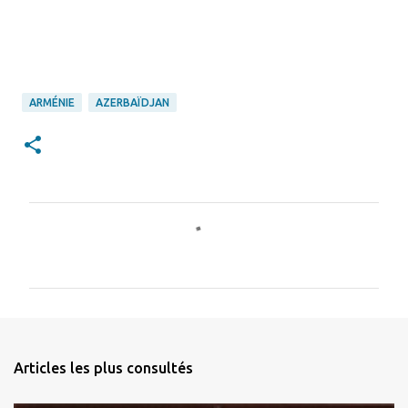
ARMÉNIE
AZERBAÏDJAN
C
o
m
m
e
n
Articles les plus consultés
t