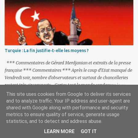
a
i
r
e
s
Turquie : La fin justifie-t-elle les moyens ?
*** Commentaires de Gérard Merdjanian et extraits de la presse
française *** Commentaires *** Après le coup d’Etat manqué de
Vendredi soir, nombre d’observateurs et surtout de chancelleries
restent très circonspects. Certes tout le monde condamne le coup
d’Etat mené par une partie de l’armée et trouve normal que les
This site uses cookies from Google to deliver its services
putschistes soient jugés. Mais là où le bât blesse, c’est sur les
and to analyze traffic. Your IP address and user-agent are
actions menées par le président Erdoğan, et pour certains sur la
shared with Google along with performance and security
metrics to ensure quality of service, generate usage
réalisation du putsch lui-même.
statistics, and to detect and address abuse.
LEARN MORE
GOT IT